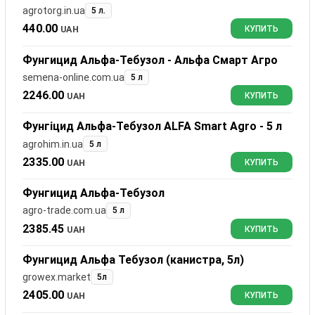
agrotorg.in.ua
5 л.
440.00
UAH
КУПИТЬ
Фунгицид Альфа-Тебузол - Альфа Смарт Агро
semena-online.com.ua
5 л
2246.00
UAH
КУПИТЬ
Фунгіцид Альфа-Тебузол ALFA Smart Agro - 5 л
agrohim.in.ua
5 л
2335.00
UAH
КУПИТЬ
Фунгицид Альфа-Тебузол
agro-trade.com.ua
5 л
2385.45
UAH
КУПИТЬ
Фунгицид Альфа Тебузол (канистра, 5л)
growex.market
5л
2405.00
UAH
КУПИТЬ