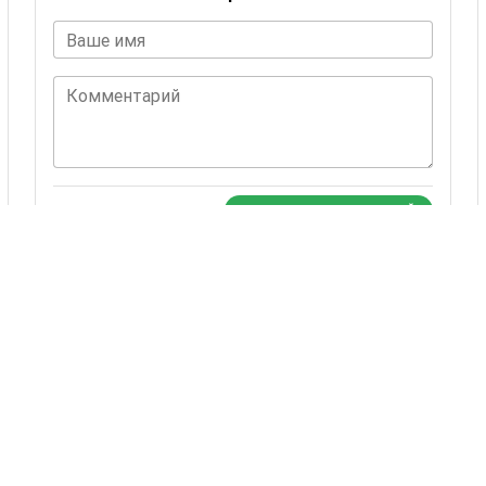
Ваше имя
Комментарий
ОСТАВИТЬ КОММЕНТАРИЙ
Комментариев пока нет.
Также Вас могут
заинтересовать
24 товаров