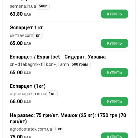
semena.in.ua
500г
63.80
UAH
КУПИТЬ
Эспарцет 1 кг
ukrtrav.com
кг
65.00
UAH
КУПИТЬ
Еспарцет / Espartset - Сидерат, Україна
xn--d1abagmkkfl1k.xn--j1amh
500 грам
65.00
UAH
КУПИТЬ
Еспарцет (1кг)
agromagazin.in.ua
1кг
66.00
UAH
КУПИТЬ
На развес: 75 грн/кг. Мешок (25 кг): 1750 грн (70
грн/кг)
agrodostatok.com.ua
1 кг
75.00
UAH
КУПИТЬ