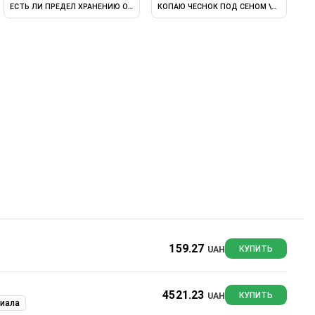
ЙНЫЙ - ПЕРВОЕ ЯНВАРЯ
ЕСТЬ ЛИ ПРЕДЕЛ ХРАНЕНИЮ ОЗИМОГО ЧЕСНОКА "ГРИБОВСКИЙ ...
КОПАЮ ЧЕСНОК ПОД СЕНОМ \СОРТ "ГРИ
159.27
UAH
КУПИТЬ
4521.23
UAH
КУПИТЬ
риала