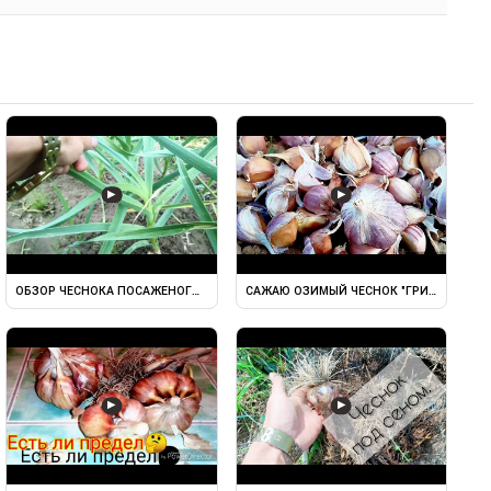
▶
▶
/ГРИБОВСКИЙ ЮБИЛЕЙНЫЙ ...
ОБЗОР ЧЕСНОКА ПОСАЖЕНОГО 15 МАЯ \\СОРТ"ГРИБОВСКИЙ ...
САЖАЮ ОЗИМЫЙ ЧЕСНОК "ГРИБОВСКИЙ Ю
▶
▶