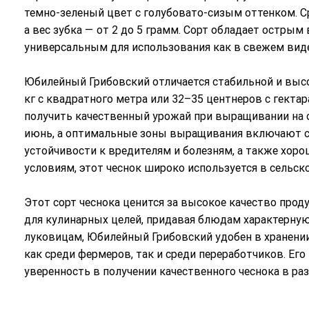
темно-зеленый цвет с голубовато-сизым оттенком. Ср
а вес зубка — от 2 до 5 грамм. Сорт обладает острым
универсальным для использования как в свежем виде
Юбилейный Грибовский отличается стабильной и высок
кг с квадратного метра или 32–35 центнеров с гектар
получить качественный урожай при выращивании на 
июнь, а оптимальные зоны выращивания включают сте
устойчивости к вредителям и болезням, а также хор
условиям, этот чеснок широко используется в сельск
Этот сорт чеснока ценится за высокое качество прод
для кулинарных целей, придавая блюдам характерную
луковицам, Юбилейный Грибовский удобен в хранении
как среди фермеров, так и среди переработчиков. Ег
уверенность в получении качественного чеснока в ра