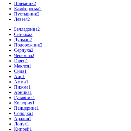
Шлемник
2
Камфоросма
2
Пустырник
2
Левзея
2
Белладонна
2
Синюха
2
Дурман
2
Подорожник
2
Серпуха
2
Черемша
2
Горец
1
Маклея
1
Сида
1
Аир
1
Амми
1
Пижма
1
Арника
1
Гулявник
1
Колюрия
1
Панцерина
1
Солодка
1
Аралия
1
Лопух
1
Кипрей
1