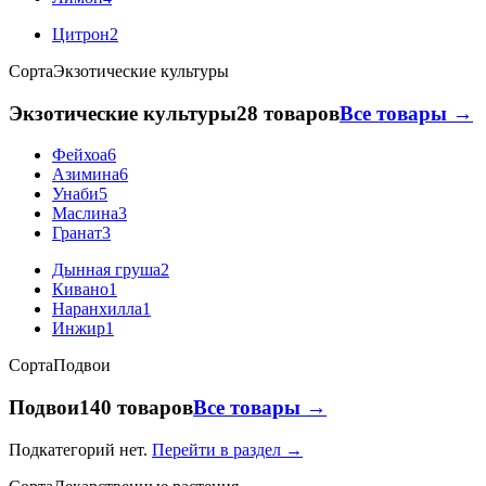
Цитрон
2
Сорта
Экзотические культуры
Экзотические культуры
28 товаров
Все товары →
Фейхоа
6
Азимина
6
Унаби
5
Маслина
3
Гранат
3
Дынная груша
2
Кивано
1
Наранхилла
1
Инжир
1
Сорта
Подвои
Подвои
140 товаров
Все товары →
Подкатегорий нет.
Перейти в раздел →