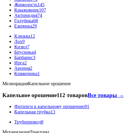
Жимолость
145
Крыжовник
107
Актинидия
74
Голубика
68
Ежевика
29
Клюква
12
Лох
9
Кизил
7
Брусника
4
Барбарис
3
Ирга
2
Арония
2
Княженика
1
Мелиорация
Капельное орошение
Капельное орошение
112 товаров
Все товары →
Фитинги к капельному орошению
91
Капельная трубка
13
Трубопровод
8
Механизация
Тракторы