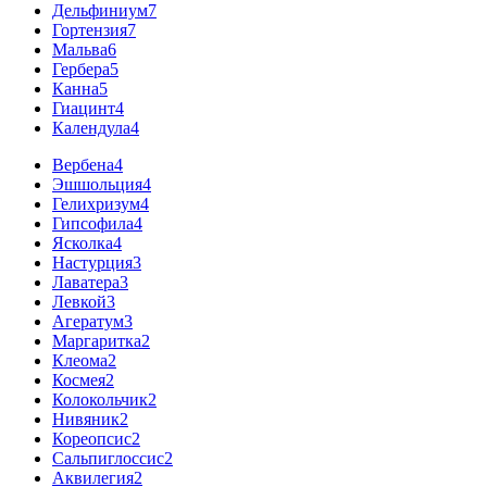
Дельфиниум
7
Гортензия
7
Мальва
6
Гербера
5
Канна
5
Гиацинт
4
Календула
4
Вербена
4
Эшшольция
4
Гелихризум
4
Гипсофила
4
Ясколка
4
Настурция
3
Лаватера
3
Левкой
3
Агератум
3
Маргаритка
2
Клеома
2
Космея
2
Колокольчик
2
Нивяник
2
Кореопсис
2
Сальпиглоссис
2
Аквилегия
2