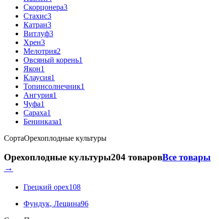
Скорцонера
3
Стахис
3
Катран
3
Витлуф
3
Хрен
3
Мелотрия
2
Овсяный корень
1
Якон
1
Клаусия
1
Топинсолнечник
1
Ангурия
1
Чуфа
1
Сараха
1
Бенинказа
1
Сорта
Орехоплодные культуры
Орехоплодные культуры
204 товаров
Все товары
→
Грецкий орех
108
Фундук, Лещина
96