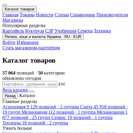
Каталог товаров
Главная
Товары
Новости
Статьи
Справочник
Производители
Магазины
Популярные разделы
Картофель
Кукуруза
СЗР
Удобрения
Семена
Техника
Регион, язык и валюта
Украина · RU · EUR
Войти
Избранное
Стать магазином-партнёром
Каталог товаров
57 064
позиций ·
50
категории
обновлено сегодня
ESC
Весь каталог
Каталог
Назад
Главные разделы
Агрохимия
9 129 позиций · 2 группы
Сорта
45 918 позиций ·
19 групп
Мелиорация
112 позиций · 1 группа
Механизация
1
877 позиций · 25 групп
Сервис
10 позиций · 1 группа
Теплицы
18 позиций · 2 группы
Узнать больше