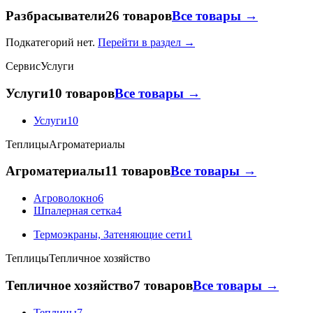
Разбрасыватели
26 товаров
Все товары →
Подкатегорий нет.
Перейти в раздел →
Сервис
Услуги
Услуги
10 товаров
Все товары →
Услуги
10
Теплицы
Агроматериалы
Агроматериалы
11 товаров
Все товары →
Агроволокно
6
Шпалерная сетка
4
Термоэкраны, Затеняющие сети
1
Теплицы
Тепличное хозяйство
Тепличное хозяйство
7 товаров
Все товары →
Теплицы
7