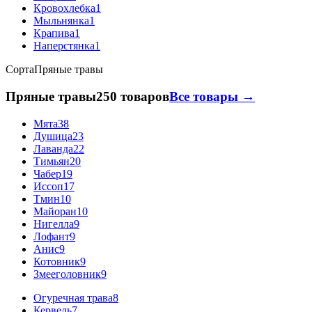
Кровохлебка
1
Мыльнянка
1
Крапива
1
Наперстянка
1
Сорта
Пряные травы
Пряные травы
250 товаров
Все товары →
Мята
38
Душица
23
Лаванда
22
Тимьян
20
Чабер
19
Иссоп
17
Тмин
10
Майоран
10
Нигелла
9
Лофант
9
Анис
9
Котовник
9
Змееголовник
9
Огуречная трава
8
Кервель
7