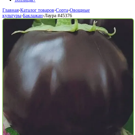
Главная
›
Каталог товаров
›
Сорта
›
Овощные
культуры
›
Баклажан
›
Лаура
#45376