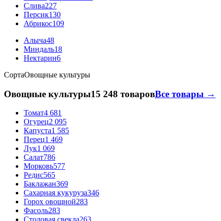
Слива
227
Персик
130
Абрикос
109
Алыча
48
Миндаль
18
Нектарин
6
Сорта
Овощные культуры
Овощные культуры
15 248 товаров
Все товары →
Томат
4 681
Огурец
2 095
Капуста
1 585
Перец
1 469
Лук
1 069
Салат
786
Морковь
577
Редис
565
Баклажан
369
Сахарная кукуруза
346
Горох овощной
283
Фасоль
283
Столовая свекла
263