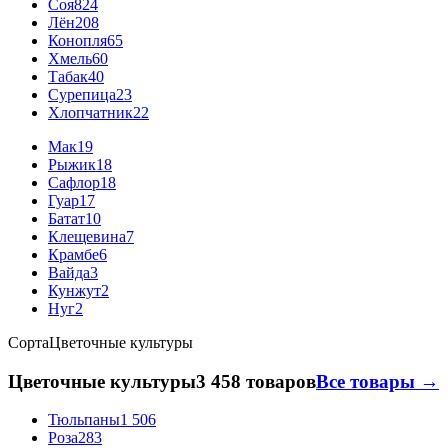
Соя
824
Лён
208
Конопля
65
Хмель
60
Табак
40
Сурепица
23
Хлопчатник
22
Мак
19
Рыжик
18
Сафлор
18
Гуар
17
Батат
10
Клещевина
7
Крамбе
6
Вайда
3
Кунжут
2
Нуг
2
Сорта
Цветочные культуры
Цветочные культуры
3 458 товаров
Все товары →
Тюльпаны
1 506
Роза
283