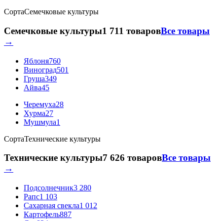
Сорта
Семечковые культуры
Семечковые культуры
1 711 товаров
Все товары
→
Яблоня
760
Виноград
501
Груша
349
Айва
45
Черемуха
28
Хурма
27
Мушмула
1
Сорта
Технические культуры
Технические культуры
7 626 товаров
Все товары
→
Подсолнечник
3 280
Рапс
1 103
Сахарная свекла
1 012
Картофель
887