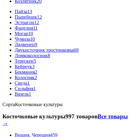
Козлятник
20
Пайза
13
Пырейник
12
Эстрагон
12
Фацелия
11
Могар
10
Чумиза
10
Лядвенец
9
Двукисточник тростниковый
8
Ломкоколосник
8
Терескен
5
Кейреук
3
Бекмания
2
Колосняк
2
Сведа
1
Сильфия
1
Вязель
1
Сорта
Косточковые культуры
Косточковые культуры
997 товаров
Все товары
→
Вишня, Черешня
459