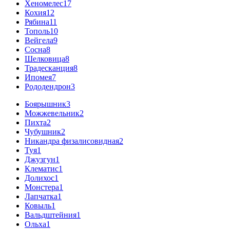
Хеномелес
17
Кохия
12
Рябина
11
Тополь
10
Вейгела
9
Сосна
8
Шелковица
8
Традесканция
8
Ипомея
7
Рододендрон
3
Боярышник
3
Можжевельник
2
Пихта
2
Чубушник
2
Никандра физалисовидная
2
Туя
1
Джузгун
1
Клематис
1
Долихос
1
Монстера
1
Лапчатка
1
Ковыль
1
Вальдштейния
1
Ольха
1