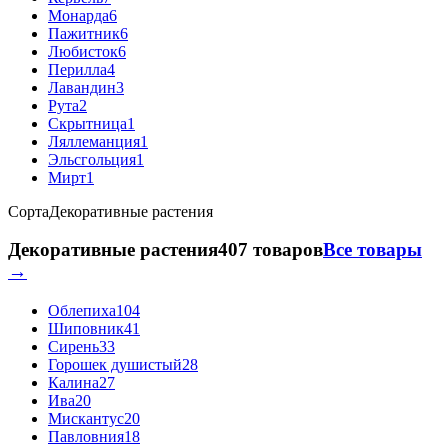
Монарда
6
Пажитник
6
Любисток
6
Перилла
4
Лавандин
3
Рута
2
Скрытница
1
Ляллеманция
1
Эльсгольция
1
Мирт
1
Сорта
Декоративные растения
Декоративные растения
407 товаров
Все товары
→
Облепиха
104
Шиповник
41
Сирень
33
Горошек душистый
28
Калина
27
Ива
20
Мискантус
20
Павловния
18