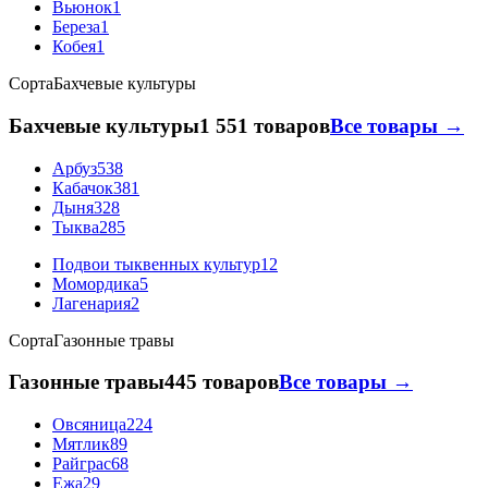
Вьюнок
1
Береза
1
Кобея
1
Сорта
Бахчевые культуры
Бахчевые культуры
1 551 товаров
Все товары →
Арбуз
538
Кабачок
381
Дыня
328
Тыква
285
Подвои тыквенных культур
12
Момордика
5
Лагенария
2
Сорта
Газонные травы
Газонные травы
445 товаров
Все товары →
Овсяница
224
Мятлик
89
Райграс
68
Ежа
29