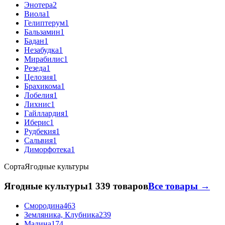
Энотера
2
Виола
1
Гелиптерум
1
Бальзамин
1
Бадан
1
Незабудка
1
Мирабилис
1
Резеда
1
Целозия
1
Брахикома
1
Лобелия
1
Лихнис
1
Гайллардия
1
Иберис
1
Рудбекия
1
Сальвия
1
Диморфотека
1
Сорта
Ягодные культуры
Ягодные культуры
1 339 товаров
Все товары →
Смородина
463
Земляника, Клубника
239
Малина
174