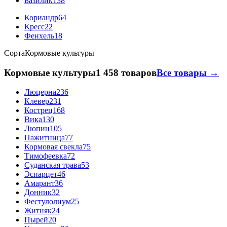
Базилик
138
Кориандр
64
Кресс
22
Фенхель
18
Сорта
Кормовые культуры
Кормовые культуры
1 458 товаров
Все товары →
Люцерна
236
Клевер
231
Кострец
168
Вика
130
Люпин
105
Пажитница
77
Кормовая свекла
75
Тимофеевка
72
Суданская трава
53
Эспарцет
46
Амарант
36
Донник
32
Фестулолиум
25
Житняк
24
Пырей
20