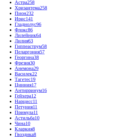
Астра
258
Хризантема
258
Пион
232
Ирис
141
Гладиолус
96
Флокс
86
Лилейник
64
Лилия
63
Гиппеаструм
58
Пеларгония
57
Георгина
38
Фрезия
30
Анемона
29
Василек
22
Тагетес
19
Цинния
17
Антирринум
16
Гейхера
12
Нарцисс
11
Петуния
11
Примула
11
Астильба
10
Чина
10
Кларкия
8
Гвоздика
8