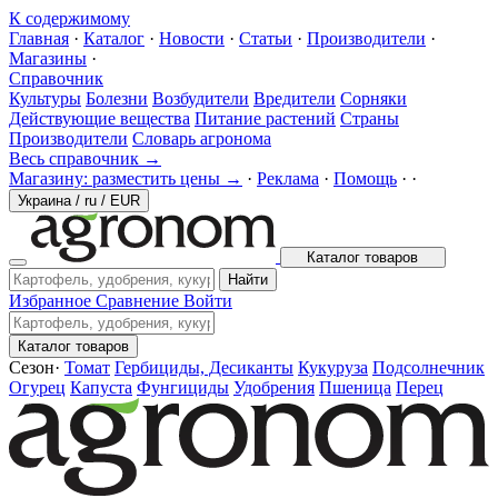
К содержимому
Главная
·
Каталог
·
Новости
·
Статьи
·
Производители
·
Магазины
·
Справочник
Культуры
Болезни
Возбудители
Вредители
Сорняки
Действующие вещества
Питание растений
Страны
Производители
Словарь агронома
Весь справочник →
Магазину: разместить цены →
·
Реклама
·
Помощь
·
·
Украина
/
ru
/
EUR
Каталог товаров
Найти
Избранное
Сравнение
Войти
Каталог товаров
Сезон
·
Томат
Гербициды, Десиканты
Кукуруза
Подсолнечник
Огурец
Капуста
Фунгициды
Удобрения
Пшеница
Перец