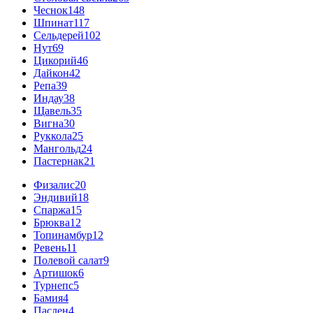
Чеснок
148
Шпинат
117
Сельдерей
102
Нут
69
Цикорий
46
Дайкон
42
Репа
39
Индау
38
Щавель
35
Вигна
30
Руккола
25
Мангольд
24
Пастернак
21
Физалис
20
Эндивий
18
Спаржа
15
Брюква
12
Топинамбур
12
Ревень
11
Полевой салат
9
Артишок
6
Турнепс
5
Бамия
4
Паслен
4