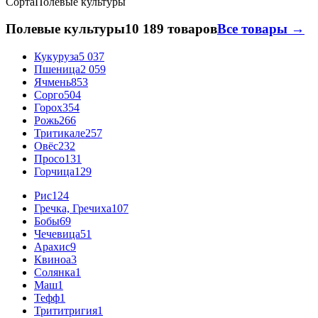
Сорта
Полевые культуры
Полевые культуры
10 189 товаров
Все товары →
Кукуруза
5 037
Пшеница
2 059
Ячмень
853
Сорго
504
Горох
354
Рожь
266
Тритикале
257
Овёс
232
Просо
131
Горчица
129
Рис
124
Гречка, Гречиха
107
Бобы
69
Чечевица
51
Арахис
9
Квиноа
3
Солянка
1
Маш
1
Тефф
1
Трититригия
1