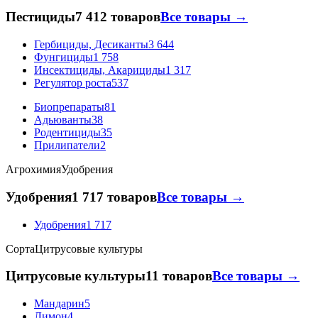
Пестициды
7 412 товаров
Все товары →
Гербициды, Десиканты
3 644
Фунгициды
1 758
Инсектициды, Акарициды
1 317
Регулятор роста
537
Биопрепараты
81
Адьюванты
38
Родентициды
35
Прилипатели
2
Агрохимия
Удобрения
Удобрения
1 717 товаров
Все товары →
Удобрения
1 717
Сорта
Цитрусовые культуры
Цитрусовые культуры
11 товаров
Все товары →
Мандарин
5
Лимон
4