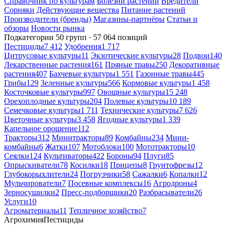
Справочник по культурам
Болезни растений
Вредители
Сорняки
Действующие вещества
Питание растений
Производители (бренды)
Магазины-партнёры
Статьи и
обзоры
Новости рынка
Подкатегории
50 групп · 57 064 позиций
Пестициды
7 412
Удобрения
1 717
Цитрусовые культуры
11
Экзотические культуры
28
Подвои
140
Лекарственные растения
161
Пряные травы
250
Декоративные
растения
407
Бахчевые культуры
1 551
Газонные травы
445
Грибы
129
Зеленные культуры
566
Кормовые культуры
1 458
Косточковые культуры
997
Овощные культуры
15 248
Орехоплодные культуры
204
Полевые культуры
10 189
Семечковые культуры
1 711
Технические культуры
7 626
Цветочные культуры
3 458
Ягодные культуры
1 339
Капельное орошение
112
Тракторы
312
Минитракторы
89
Комбайны
234
Мини-
комбайны
6
Жатки
107
Мотоблоки
100
Мототракторы
10
Сеялки
124
Культиваторы
422
Бороны
94
Плуги
85
Опрыскиватели
78
Косилки
18
Прицепы
8
Грунтофрезы
12
Глубокорыхлители
24
Погрузчики
58
Сажалки
6
Копалки
12
Мульчирователи
7
Посевные комплексы
16
Агродроны
4
Зерносушилки
2
Пресс-подборщики
20
Разбрасыватели
26
Услуги
10
Агроматериалы
11
Тепличное хозяйство
7
Агрохимия
Пестициды