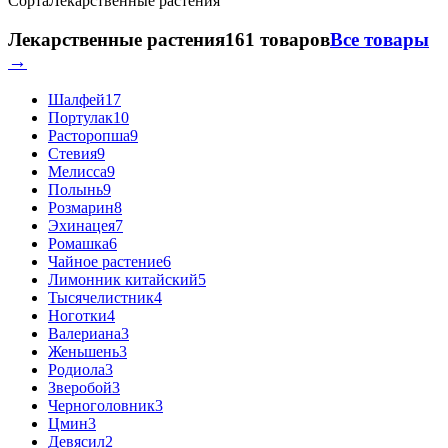
Сорта
Лекарственные растения
Лекарственные растения
161 товаров
Все товары
→
Шалфей
17
Портулак
10
Расторопша
9
Стевия
9
Мелисса
9
Полынь
9
Розмарин
8
Эхинацея
7
Ромашка
6
Чайное растение
6
Лимонник китайский
5
Тысячелистник
4
Ноготки
4
Валериана
3
Женьшень
3
Родиола
3
Зверобой
3
Черноголовник
3
Цмин
3
Девясил
2