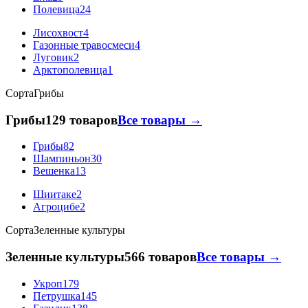
Полевица
24
Лисохвост
4
Газонные травосмеси
4
Луговик
2
Арктополевица
1
Сорта
Грибы
Грибы
129 товаров
Все товары →
Грибы
82
Шампиньон
30
Вешенка
13
Шиитаке
2
Агроцибе
2
Сорта
Зеленные культуры
Зеленные культуры
566 товаров
Все товары →
Укроп
179
Петрушка
145