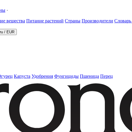
ины
·
ие вещества
Питание растений
Страны
Производители
Словарь
ru
/
EUR
Огурец
Капуста
Удобрения
Фунгициды
Пшеница
Перец