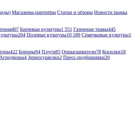
енды)
Магазины-партнёры
Статьи и обзоры
Новости рынка
тения
407
Бахчевые культуры
1 551
Газонные травы
445
культуры
204
Полевые культуры
10 189
Семечковые культуры
1
торы
422
Бороны
94
Плуги
85
Опрыскиватели
78
Косилки
18
Агродроны
4
Зерносушилки
2
Пресс-подборщики
20