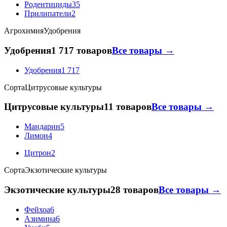
Родентициды
35
Прилипатели
2
Агрохимия
Удобрения
Удобрения
1 717 товаров
Все товары →
Удобрения
1 717
Сорта
Цитрусовые культуры
Цитрусовые культуры
11 товаров
Все товары →
Мандарин
5
Лимон
4
Цитрон
2
Сорта
Экзотические культуры
Экзотические культуры
28 товаров
Все товары →
Фейхоа
6
Азимина
6