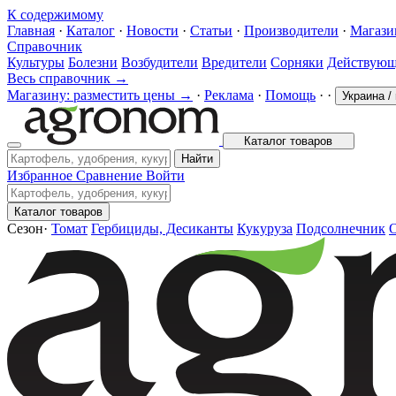
К содержимому
Главная
·
Каталог
·
Новости
·
Статьи
·
Производители
·
Магаз
Справочник
Культуры
Болезни
Возбудители
Вредители
Сорняки
Действующ
Весь справочник →
Магазину: разместить цены →
·
Реклама
·
Помощь
·
·
Украина
/
Каталог товаров
Найти
Избранное
Сравнение
Войти
Каталог товаров
Сезон
·
Томат
Гербициды, Десиканты
Кукуруза
Подсолнечник