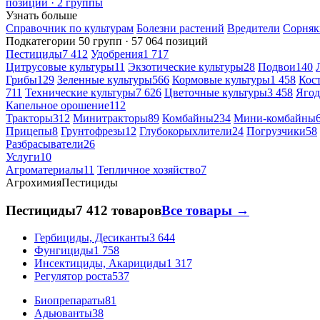
позиций · 2 группы
Узнать больше
Справочник по культурам
Болезни растений
Вредители
Сорняк
Подкатегории
50 групп · 57 064 позиций
Пестициды
7 412
Удобрения
1 717
Цитрусовые культуры
11
Экзотические культуры
28
Подвои
140
Грибы
129
Зеленные культуры
566
Кормовые культуры
1 458
Кос
711
Технические культуры
7 626
Цветочные культуры
3 458
Ягод
Капельное орошение
112
Тракторы
312
Минитракторы
89
Комбайны
234
Мини-комбайны
Прицепы
8
Грунтофрезы
12
Глубокорыхлители
24
Погрузчики
58
Разбрасыватели
26
Услуги
10
Агроматериалы
11
Тепличное хозяйство
7
Агрохимия
Пестициды
Пестициды
7 412 товаров
Все товары →
Гербициды, Десиканты
3 644
Фунгициды
1 758
Инсектициды, Акарициды
1 317
Регулятор роста
537
Биопрепараты
81
Адьюванты
38