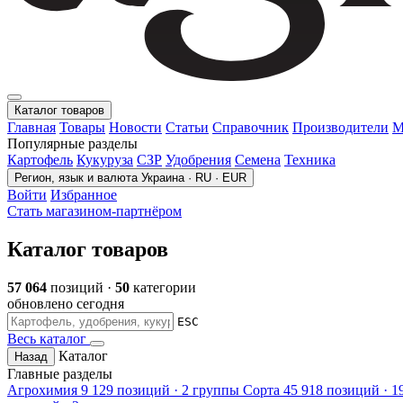
Каталог товаров
Главная
Товары
Новости
Статьи
Справочник
Производители
М
Популярные разделы
Картофель
Кукуруза
СЗР
Удобрения
Семена
Техника
Регион, язык и валюта
Украина · RU · EUR
Войти
Избранное
Стать магазином-партнёром
Каталог товаров
57 064
позиций ·
50
категории
обновлено сегодня
ESC
Весь каталог
Каталог
Назад
Главные разделы
Агрохимия
9 129 позиций · 2 группы
Сорта
45 918 позиций · 1