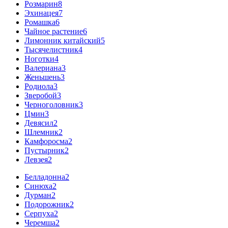
Розмарин
8
Эхинацея
7
Ромашка
6
Чайное растение
6
Лимонник китайский
5
Тысячелистник
4
Ноготки
4
Валериана
3
Женьшень
3
Родиола
3
Зверобой
3
Черноголовник
3
Цмин
3
Девясил
2
Шлемник
2
Камфоросма
2
Пустырник
2
Левзея
2
Белладонна
2
Синюха
2
Дурман
2
Подорожник
2
Серпуха
2
Черемша
2