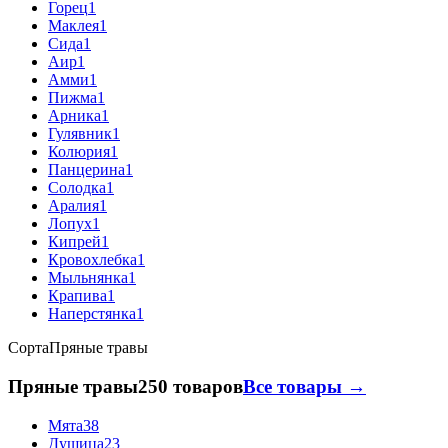
Горец
1
Маклея
1
Сида
1
Аир
1
Амми
1
Пижма
1
Арника
1
Гулявник
1
Колюрия
1
Панцерина
1
Солодка
1
Аралия
1
Лопух
1
Кипрей
1
Кровохлебка
1
Мыльнянка
1
Крапива
1
Наперстянка
1
Сорта
Пряные травы
Пряные травы
250 товаров
Все товары →
Мята
38
Душица
23