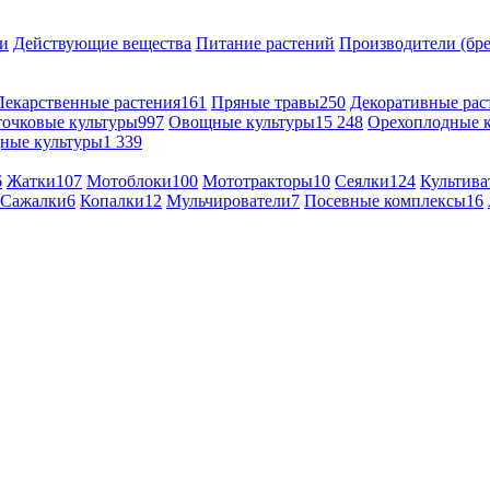
и
Действующие вещества
Питание растений
Производители (бр
Лекарственные растения
161
Пряные травы
250
Декоративные рас
точковые культуры
997
Овощные культуры
15 248
Орехоплодные 
ные культуры
1 339
6
Жатки
107
Мотоблоки
100
Мототракторы
10
Сеялки
124
Культива
Сажалки
6
Копалки
12
Мульчирователи
7
Посевные комплексы
16