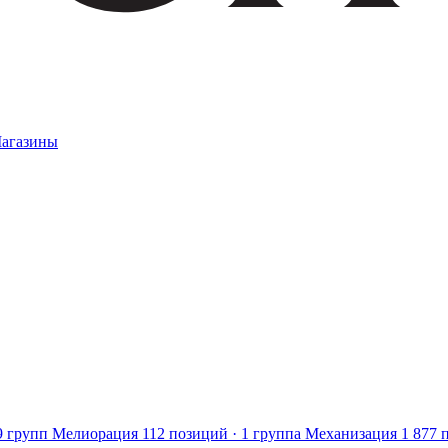
агазины
9 групп
Мелиорация
112 позиций · 1 группа
Механизация
1 877 