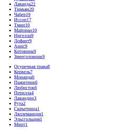
Лаванда
22
Тимьян
20
Чабер
19
Иссоп
17
Тмин
10
Майоран
10
Нигелла
9
Лофант
9
Анис
9
Котовник
9
Змееголовник
9
Огуречная трава
8
Кервель
7
Монарда
6
Пажитник
6
Любисток
6
Перилла
4
Лавандин
3
Рута
2
Скрытница
1
Ляллеманция
1
Эльсгольция
1
Мирт
1