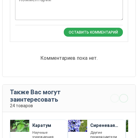
ОСТАВИТЬ КОММЕНТАРИЙ
Комментариев пока нет.
Также Вас могут
заинтересовать
24 товаров
Каратум
Сиреневая
Спираль
Научные
Другие
учреждения
производители