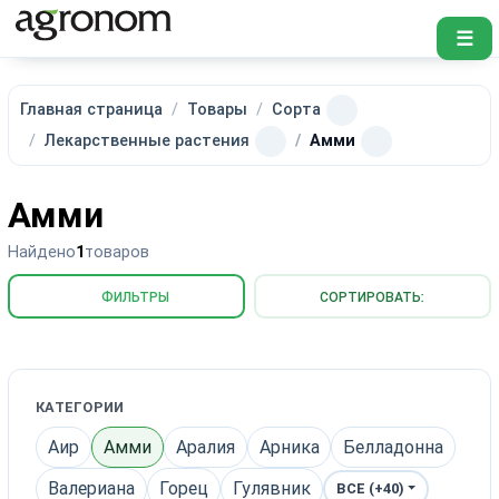
☰
Главная страница
Товары
Сорта
Лекарственные растения
Амми
Амми
Найдено
1
товаров
ФИЛЬТРЫ
СОРТИРОВАТЬ:
КАТЕГОРИИ
Аир
Амми
Аралия
Арника
Белладонна
Валериана
Горец
Гулявник
ВСЕ (+40)