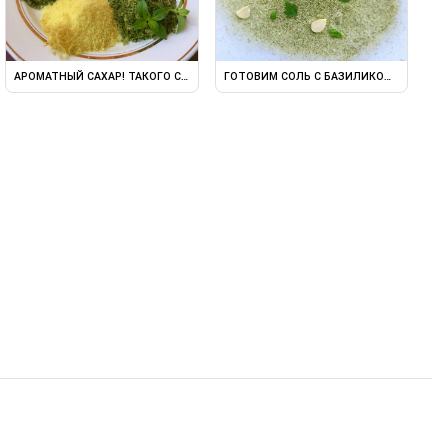
ВЕТОК.
АРОМАТНЫЙ САХАР! ТАКОГО САХАРА ВЫ ТОЧНО НЕ ПРОБОВАЛИ ...
ГОТОВИМ СОЛЬ С БАЗИЛИКОМ! С ДОБАВ