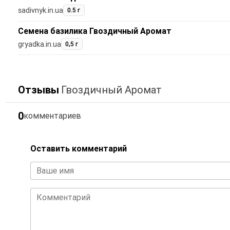
sadivnyk.in.ua
0.5 г
Семена базилика Гвоздичный Аромат
gryadka.in.ua
0,5 г
Отзывы
Гвоздичный Аромат
0
комментариев
Оставить комментарий
Ваше имя
Комментарий