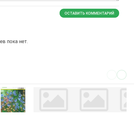
ОСТАВИТЬ КОММЕНТАРИЙ
в пока нет.
адко
Селигер
Альбатрос
Детство
аучные
Селекционеры
Селекционеры
Селекцион
чреждения