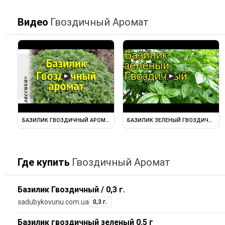
Видео
Гвоздичный Аромат
▶
▶
БАЗИЛИК ГВОЗДИЧНЫЙ АРОМАТ (БАЗИЛИК). КРАТКИЙ ОБЗОР ...
БАЗИЛИК ЗЕЛЕНЫЙ ГВОЗДИЧНЫЙ (GV
Где купить
Гвоздичный Аромат
Базилик Гвоздичный / 0,3 г.
sadubykovunu.com.ua
0,3 г.
Базилик гвоздичный зеленый 0.5 г