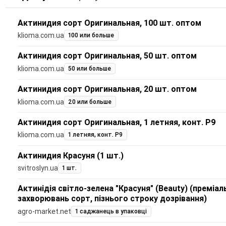
Актинидия сорт Оригинальная, 100 шт. оптом
klioma.com.ua
100 или больше
Актинидия сорт Оригинальная, 50 шт. оптом
klioma.com.ua
50 или больше
Актинидия сорт Оригинальная, 20 шт. оптом
klioma.com.ua
20 или больше
Актинидия сорт Оригинальная, 1 летняя, конт. Р9
klioma.com.ua
1 летняя, конт. Р9
Актинидия Красуня (1 шт.)
svitroslyn.ua
1 шт.
Актинідія світло-зелена "Красуня" (Beauty) (преміал
захворювань сорт, пізнього строку дозрівання)
agro-market.net
1 саджанець в упаковці