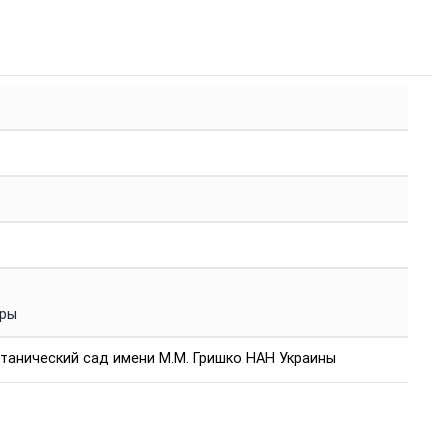
уры
танический сад имени М.М. Гришко НАН Украины