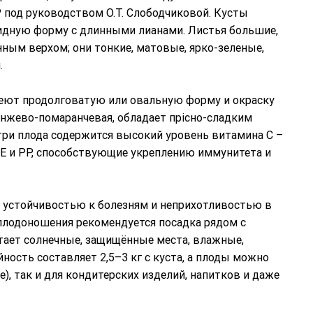
под руководством О.Т. Слободчиковой. Кусты
идную форму с длинными лианами. Листья большие,
ным верхом; они тонкие, матовые, ярко-зеленые,
.
имеют продолговатую или овальную форму и окраску
нжево-помаранчевая, обладает прісно-сладким
три плода содержится высокий уровень витамина С –
 Е и РР, способствующие укреплению иммунитета и
), устойчивостью к болезням и неприхотливостью в
 плодоношения рекомендуется посадка рядом с
тает солнечные, защищённые места, влажные,
ость составляет 2,5–3 кг с куста, а плоды можно
е), так и для кондитерских изделий, напитков и даже