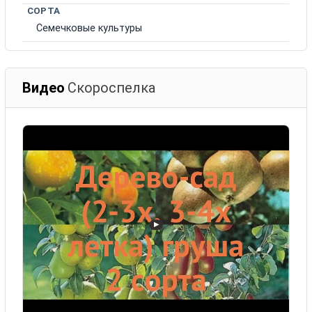
СОРТА
Семечковые культуры
Видео
Скороспелка
▶