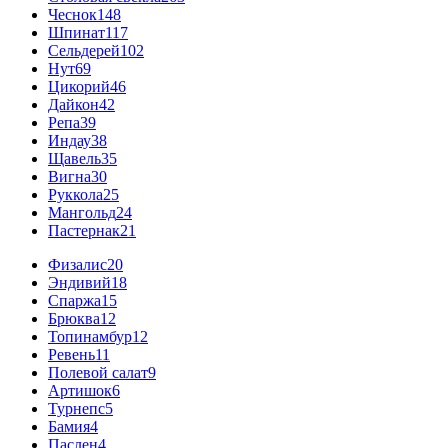
Чеснок
148
Шпинат
117
Сельдерей
102
Нут
69
Цикорий
46
Дайкон
42
Репа
39
Индау
38
Щавель
35
Вигна
30
Руккола
25
Мангольд
24
Пастернак
21
Физалис
20
Эндивий
18
Спаржа
15
Брюква
12
Топинамбур
12
Ревень
11
Полевой салат
9
Артишок
6
Турнепс
5
Бамия
4
Паслен
4