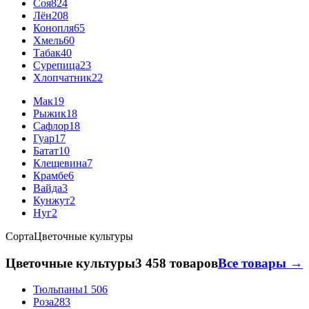
Соя
824
Лён
208
Конопля
65
Хмель
60
Табак
40
Сурепица
23
Хлопчатник
22
Мак
19
Рыжик
18
Сафлор
18
Гуар
17
Батат
10
Клещевина
7
Крамбе
6
Вайда
3
Кунжут
2
Нуг
2
Сорта
Цветочные культуры
Цветочные культуры
3 458 товаров
Все товары →
Тюльпаны
1 506
Роза
283