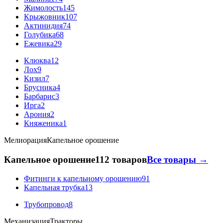
Жимолость
145
Крыжовник
107
Актинидия
74
Голубика
68
Ежевика
29
Клюква
12
Лох
9
Кизил
7
Брусника
4
Барбарис
3
Ирга
2
Арония
2
Княженика
1
Мелиорация
Капельное орошение
Капельное орошение
112 товаров
Все товары →
Фитинги к капельному орошению
91
Капельная трубка
13
Трубопровод
8
Механизация
Тракторы