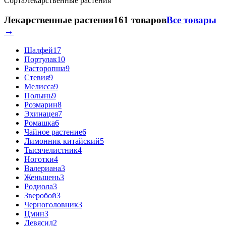
Сорта
Лекарственные растения
Лекарственные растения
161 товаров
Все товары
→
Шалфей
17
Портулак
10
Расторопша
9
Стевия
9
Мелисса
9
Полынь
9
Розмарин
8
Эхинацея
7
Ромашка
6
Чайное растение
6
Лимонник китайский
5
Тысячелистник
4
Ноготки
4
Валериана
3
Женьшень
3
Родиола
3
Зверобой
3
Черноголовник
3
Цмин
3
Девясил
2