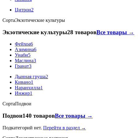
Цитрон
2
Сорта
Экзотические культуры
Экзотические культуры
28 товаров
Все товары →
Фейхоа
6
Азимина
6
Унаби
5
Маслина
3
Гранат
3
Дынная груша
2
Кивано
1
Наранхилла
1
Инжир
1
Сорта
Подвои
Подвои
140 товаров
Все товары →
Подкатегорий нет.
Перейти в раздел →