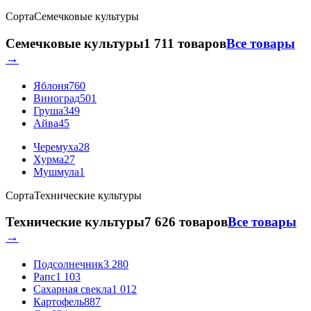
Сорта
Семечковые культуры
Семечковые культуры
1 711 товаров
Все товары
→
Яблоня
760
Виноград
501
Груша
349
Айва
45
Черемуха
28
Хурма
27
Мушмула
1
Сорта
Технические культуры
Технические культуры
7 626 товаров
Все товары
→
Подсолнечник
3 280
Рапс
1 103
Сахарная свекла
1 012
Картофель
887