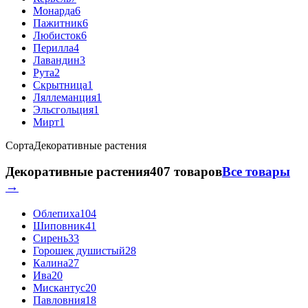
Монарда
6
Пажитник
6
Любисток
6
Перилла
4
Лавандин
3
Рута
2
Скрытница
1
Ляллеманция
1
Эльсгольция
1
Мирт
1
Сорта
Декоративные растения
Декоративные растения
407 товаров
Все товары
→
Облепиха
104
Шиповник
41
Сирень
33
Горошек душистый
28
Калина
27
Ива
20
Мискантус
20
Павловния
18