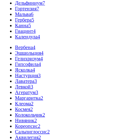
Дельфиниум
7
Гортензия
7
Мальва
6
Гербера
5
Канна
5
Гиацинт
4
Календула
4
Вербена
4
Эшшольция
4
Гелихризум
4
Гипсофила
4
Ясколка
4
Настурция
3
Лаватера
3
Левкой
3
Агератум
3
Маргаритка
2
Клеома
2
Космея
2
Колокольчик
2
Нивяник
2
Кореопсис
2
Сальпиглоссис
2
Аквилегия
2