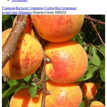
Главная
›
Каталог товаров
›
Сорта
›
Косточковые
культуры
›
Абрикос
›
Буревестник
#68432