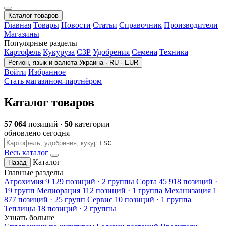
Каталог товаров
Главная
Товары
Новости
Статьи
Справочник
Производители
Магазины
Популярные разделы
Картофель
Кукуруза
СЗР
Удобрения
Семена
Техника
Регион, язык и валюта
Украина · RU · EUR
Войти
Избранное
Стать магазином-партнёром
Каталог товаров
57 064
позиций ·
50
категории
обновлено сегодня
ESC
Весь каталог
Каталог
Назад
Главные разделы
Агрохимия
9 129 позиций · 2 группы
Сорта
45 918 позиций ·
19 групп
Мелиорация
112 позиций · 1 группа
Механизация
1
877 позиций · 25 групп
Сервис
10 позиций · 1 группа
Теплицы
18 позиций · 2 группы
Узнать больше