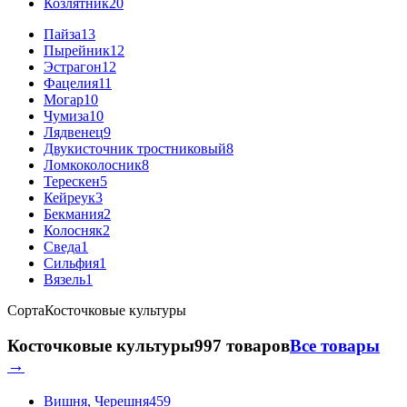
Козлятник
20
Пайза
13
Пырейник
12
Эстрагон
12
Фацелия
11
Могар
10
Чумиза
10
Лядвенец
9
Двукисточник тростниковый
8
Ломкоколосник
8
Терескен
5
Кейреук
3
Бекмания
2
Колосняк
2
Сведа
1
Сильфия
1
Вязель
1
Сорта
Косточковые культуры
Косточковые культуры
997 товаров
Все товары
→
Вишня, Черешня
459