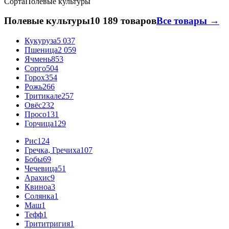
Сорта
Полевые культуры
Полевые культуры
10 189 товаров
Все товары →
Кукуруза
5 037
Пшеница
2 059
Ячмень
853
Сорго
504
Горох
354
Рожь
266
Тритикале
257
Овёс
232
Просо
131
Горчица
129
Рис
124
Гречка, Гречиха
107
Бобы
69
Чечевица
51
Арахис
9
Квиноа
3
Солянка
1
Маш
1
Тефф
1
Трититригия
1