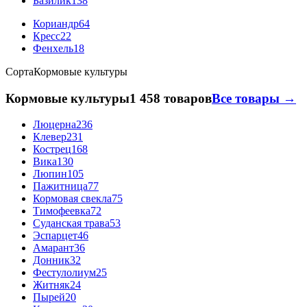
Базилик
138
Кориандр
64
Кресс
22
Фенхель
18
Сорта
Кормовые культуры
Кормовые культуры
1 458 товаров
Все товары →
Люцерна
236
Клевер
231
Кострец
168
Вика
130
Люпин
105
Пажитница
77
Кормовая свекла
75
Тимофеевка
72
Суданская трава
53
Эспарцет
46
Амарант
36
Донник
32
Фестулолиум
25
Житняк
24
Пырей
20