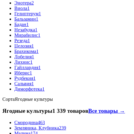
Энотера
2
Виола
1
Гелиптерум
1
Бальзамин
1
Бадан
1
Незабудка
1
Мирабилис
1
Резеда
1
Целозия
1
Брахикома
1
Лобелия
1
Лихнис
1
Гайллардия
1
Иберис
1
Рудбекия
1
Сальвия
1
Диморфотека
1
Сорта
Ягодные культуры
Ягодные культуры
1 339 товаров
Все товары →
Смородина
463
Земляника, Клубника
239
Малина
174