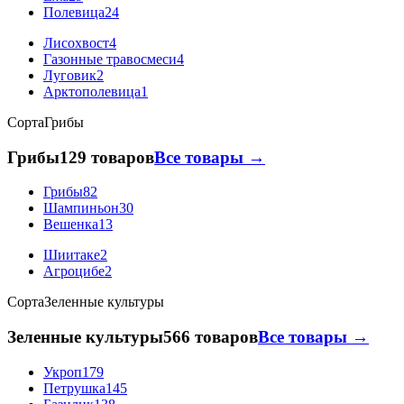
Полевица
24
Лисохвост
4
Газонные травосмеси
4
Луговик
2
Арктополевица
1
Сорта
Грибы
Грибы
129 товаров
Все товары →
Грибы
82
Шампиньон
30
Вешенка
13
Шиитаке
2
Агроцибе
2
Сорта
Зеленные культуры
Зеленные культуры
566 товаров
Все товары →
Укроп
179
Петрушка
145