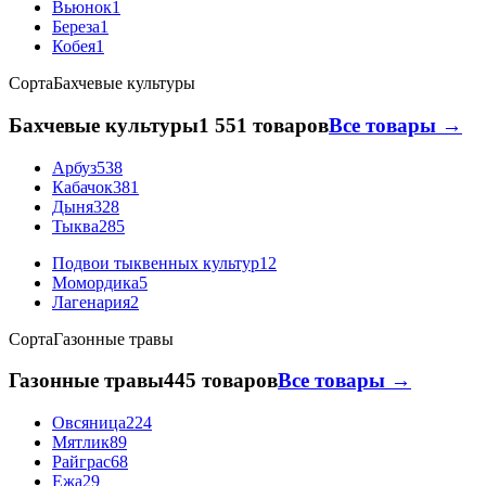
Вьюнок
1
Береза
1
Кобея
1
Сорта
Бахчевые культуры
Бахчевые культуры
1 551 товаров
Все товары →
Арбуз
538
Кабачок
381
Дыня
328
Тыква
285
Подвои тыквенных культур
12
Момордика
5
Лагенария
2
Сорта
Газонные травы
Газонные травы
445 товаров
Все товары →
Овсяница
224
Мятлик
89
Райграс
68
Ежа
29