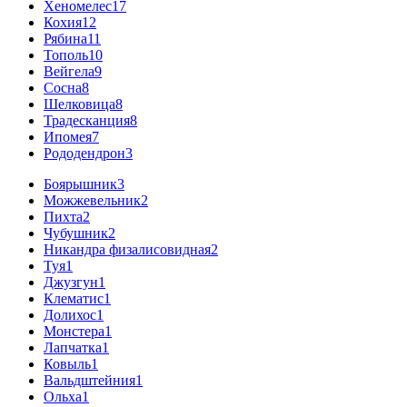
Хеномелес
17
Кохия
12
Рябина
11
Тополь
10
Вейгела
9
Сосна
8
Шелковица
8
Традесканция
8
Ипомея
7
Рододендрон
3
Боярышник
3
Можжевельник
2
Пихта
2
Чубушник
2
Никандра физалисовидная
2
Туя
1
Джузгун
1
Клематис
1
Долихос
1
Монстера
1
Лапчатка
1
Ковыль
1
Вальдштейния
1
Ольха
1