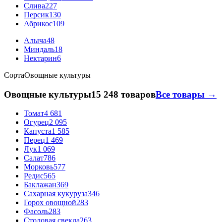
Слива
227
Персик
130
Абрикос
109
Алыча
48
Миндаль
18
Нектарин
6
Сорта
Овощные культуры
Овощные культуры
15 248 товаров
Все товары →
Томат
4 681
Огурец
2 095
Капуста
1 585
Перец
1 469
Лук
1 069
Салат
786
Морковь
577
Редис
565
Баклажан
369
Сахарная кукуруза
346
Горох овощной
283
Фасоль
283
Столовая свекла
263