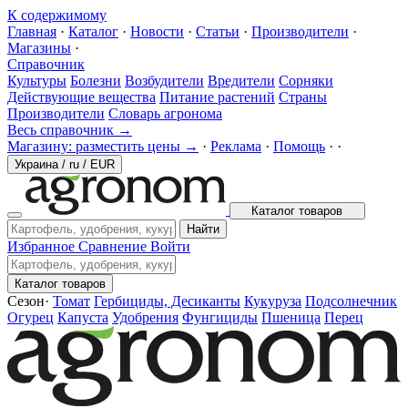
К содержимому
Главная
·
Каталог
·
Новости
·
Статьи
·
Производители
·
Магазины
·
Справочник
Культуры
Болезни
Возбудители
Вредители
Сорняки
Действующие вещества
Питание растений
Страны
Производители
Словарь агронома
Весь справочник →
Магазину: разместить цены →
·
Реклама
·
Помощь
·
·
Украина
/
ru
/
EUR
Каталог товаров
Найти
Избранное
Сравнение
Войти
Каталог товаров
Сезон
·
Томат
Гербициды, Десиканты
Кукуруза
Подсолнечник
Огурец
Капуста
Удобрения
Фунгициды
Пшеница
Перец