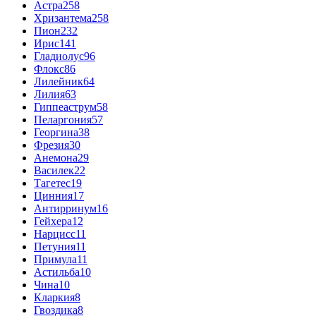
Астра
258
Хризантема
258
Пион
232
Ирис
141
Гладиолус
96
Флокс
86
Лилейник
64
Лилия
63
Гиппеаструм
58
Пеларгония
57
Георгина
38
Фрезия
30
Анемона
29
Василек
22
Тагетес
19
Цинния
17
Антирринум
16
Гейхера
12
Нарцисс
11
Петуния
11
Примула
11
Астильба
10
Чина
10
Кларкия
8
Гвоздика
8