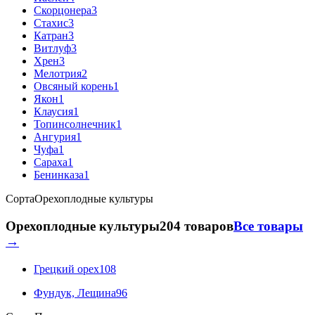
Скорцонера
3
Стахис
3
Катран
3
Витлуф
3
Хрен
3
Мелотрия
2
Овсяный корень
1
Якон
1
Клаусия
1
Топинсолнечник
1
Ангурия
1
Чуфа
1
Сараха
1
Бенинказа
1
Сорта
Орехоплодные культуры
Орехоплодные культуры
204 товаров
Все товары
→
Грецкий орех
108
Фундук, Лещина
96