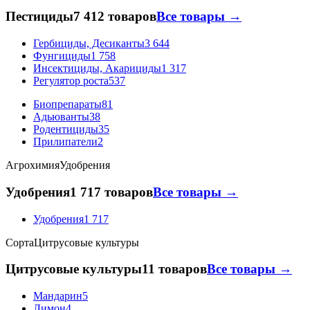
Пестициды
7 412 товаров
Все товары →
Гербициды, Десиканты
3 644
Фунгициды
1 758
Инсектициды, Акарициды
1 317
Регулятор роста
537
Биопрепараты
81
Адьюванты
38
Родентициды
35
Прилипатели
2
Агрохимия
Удобрения
Удобрения
1 717 товаров
Все товары →
Удобрения
1 717
Сорта
Цитрусовые культуры
Цитрусовые культуры
11 товаров
Все товары →
Мандарин
5
Лимон
4