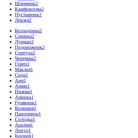
Шлемник
2
Камфоросма
2
Пустырник
2
Левзея
2
Белладонна
2
Синюха
2
Дурман
2
Подорожник
2
Серпуха
2
Черемша
2
Горец
1
Маклея
1
Сида
1
Аир
1
Амми
1
Пижма
1
Арника
1
Гулявник
1
Колюрия
1
Панцерина
1
Солодка
1
Аралия
1
Лопух
1
Кипрей
1