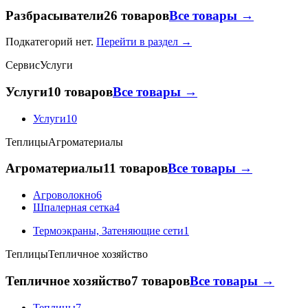
Разбрасыватели
26 товаров
Все товары →
Подкатегорий нет.
Перейти в раздел →
Сервис
Услуги
Услуги
10 товаров
Все товары →
Услуги
10
Теплицы
Агроматериалы
Агроматериалы
11 товаров
Все товары →
Агроволокно
6
Шпалерная сетка
4
Термоэкраны, Затеняющие сети
1
Теплицы
Тепличное хозяйство
Тепличное хозяйство
7 товаров
Все товары →
Теплицы
7