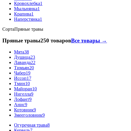
Кровохлебка
1
Мыльнянка
1
Крапива
1
Наперстянка
1
Сорта
Пряные травы
Пряные травы
250 товаров
Все товары →
Мята
38
Душица
23
Лаванда
22
Тимьян
20
Чабер
19
Иссоп
17
Тмин
10
Майоран
10
Нигелла
9
Лофант
9
Анис
9
Котовник
9
Змееголовник
9
Огуречная трава
8
Кервель
7