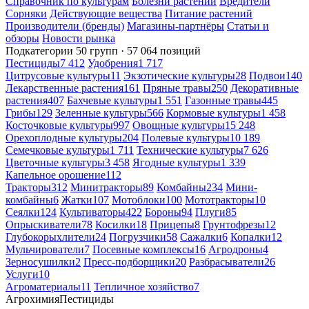
Справочник по культурам
Болезни растений
Вредители
Сорняки
Действующие вещества
Питание растений
Производители (бренды)
Магазины-партнёры
Статьи и
обзоры
Новости рынка
Подкатегории
50 групп · 57 064 позиций
Пестициды
7 412
Удобрения
1 717
Цитрусовые культуры
11
Экзотические культуры
28
Подвои
140
Лекарственные растения
161
Пряные травы
250
Декоративные
растения
407
Бахчевые культуры
1 551
Газонные травы
445
Грибы
129
Зеленные культуры
566
Кормовые культуры
1 458
Косточковые культуры
997
Овощные культуры
15 248
Орехоплодные культуры
204
Полевые культуры
10 189
Семечковые культуры
1 711
Технические культуры
7 626
Цветочные культуры
3 458
Ягодные культуры
1 339
Капельное орошение
112
Тракторы
312
Минитракторы
89
Комбайны
234
Мини-
комбайны
6
Жатки
107
Мотоблоки
100
Мототракторы
10
Сеялки
124
Культиваторы
422
Бороны
94
Плуги
85
Опрыскиватели
78
Косилки
18
Прицепы
8
Грунтофрезы
12
Глубокорыхлители
24
Погрузчики
58
Сажалки
6
Копалки
12
Мульчирователи
7
Посевные комплексы
16
Агродроны
4
Зерносушилки
2
Пресс-подборщики
20
Разбрасыватели
26
Услуги
10
Агроматериалы
11
Тепличное хозяйство
7
Агрохимия
Пестициды