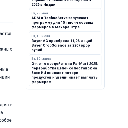
2026 в Индии
Пт, 29 мая
ADM и TechnoServe запускают
программу для 15 тысяч соевых
фермеров в Махараштре
ается
Пт, 10 июля
Bayer AG приобрела 11,9% акций
Bayer CropScience за 2207 крор
дежных
рупий
Вт, 10 марта
Отчет о воздействии FarMart 2025:
переработка цепочки поставок на
вные
базе ИИ снижает потери
тиции
продуктов и увеличивает выплаты
фермерам
едрять
на
собое