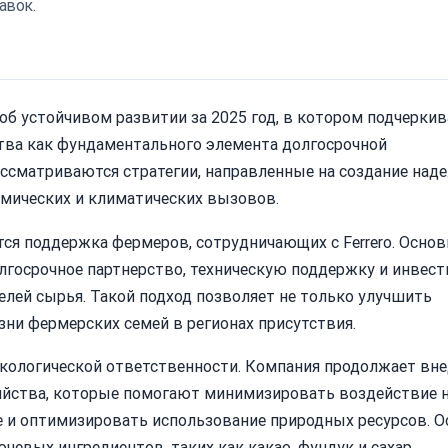
авок.
 об устойчивом развитии за 2025 год, в котором подчеркив
ства как фундаментального элемента долгосрочной
ассматриваются стратегии, направленные на создание на
омических и климатических вызовов.
я поддержка фермеров, сотрудничающих с Ferrero. Осно
олгосрочное партнерство, техническую поддержку и инвес
лей сырья. Такой подход позволяет не только улучшить
зни фермерских семей в регионах присутствия.
 экологической ответственности. Компания продолжает вн
яйства, которые помогают минимизировать воздействие 
 и оптимизировать использование природных ресурсов. О
чевых ингредиентов, таких как какао, фундук и сахар.