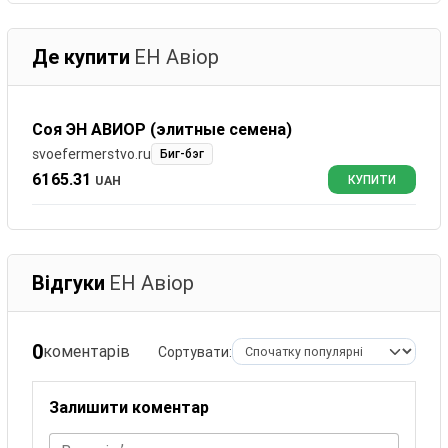
Де купити
ЕН Авіор
Соя ЭН АВИОР (элитные семена)
svoefermerstvo.ru
Биг-бэг
6165.31
UAH
КУПИТИ
Відгуки
ЕН Авіор
0
коментарів
Сортувати:
Залишити коментар