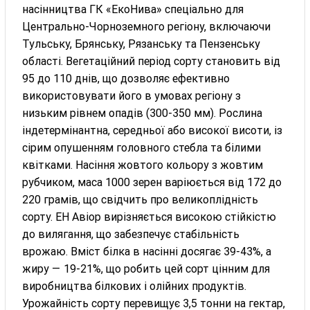
насінництва ГК «ЕкоНива» спеціально для
Центрально-Чорноземного регіону, включаючи
Тульську, Брянську, Рязанську та Пензенську
області. Вегетаційний період сорту становить від
95 до 110 днів, що дозволяє ефективно
використовувати його в умовах регіону з
низьким рівнем опадів (300-350 мм). Рослина
індетермінантна, середньої або високої висоти, із
сірим опушенням головного стебла та білими
квітками. Насіння жовтого кольору з жовтим
рубчиком, маса 1000 зерен варіюється від 172 до
220 грамів, що свідчить про великоплідність
сорту. ЕН Авіор вирізняється високою стійкістю
до вилягання, що забезпечує стабільність
врожаю. Вміст білка в насінні досягає 39-43%, а
жиру — 19-21%, що робить цей сорт цінним для
виробництва білкових і олійних продуктів.
Урожайність сорту перевищує 3,5 тонни на гектар,