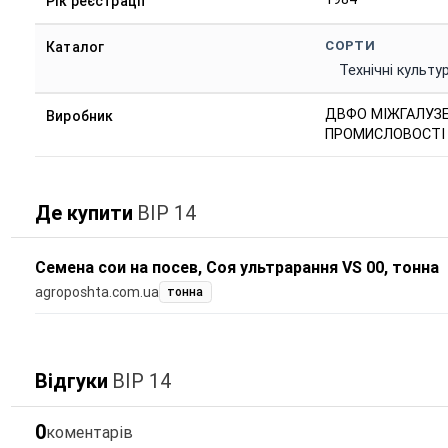
Рік реєстрації
СОРТИ
Каталог
Технічні культу
ДВФО МІЖГАЛУЗЕ
Виробник
ПРОМИСЛОВОСТІ
Де купити
ВІР 14
Семена сои на посев, Соя ультрарання VS 00, тонна
agroposhta.com.ua
тонна
Відгуки
ВІР 14
0
коментарів