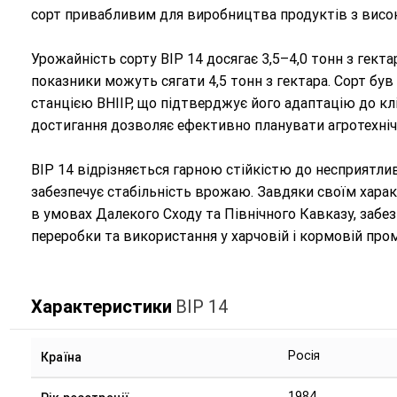
сорт привабливим для виробництва продуктів з висо
Урожайність сорту ВІР 14 досягає 3,5–4,0 тонн з гект
показники можуть сягати 4,5 тонн з гектара. Сорт б
станцією ВНІІР, що підтверджує його адаптацію до клі
достигання дозволяє ефективно планувати агротехнічн
ВІР 14 відрізняється гарною стійкістю до несприятл
забезпечує стабільність врожаю. Завдяки своїм харак
в умовах Далекого Сходу та Північного Кавказу, забе
переробки та використання у харчовій і кормовій про
Характеристики
ВІР 14
Росія
Країна
1984