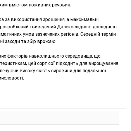
ким вмістом поживних речовин.
ара за використання зрошення, а максимальні
ув розроблений і виведений Далекосхідною дослідною
матичних умов зазначених регіонів. Середній термін
і заходи та збір врожаю.
ивих факторів навколишнього середовища, що
теристикам, цей сорт сої підходить для вирощування
зпечуючи високу якість сировини для подальшої
мисловості.