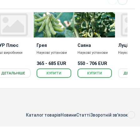
УР Плюс
Грея
Саяна
Луція
ші виробники
Наукові установи
Наукові установи
Наукові уст
365 - 685 EUR
550 - 706 EUR
ДЕТАЛЬНІШЕ
КУПИТИ
КУПИТИ
ДЕТАЛЬ
Каталог товарів
Новини
Статті
Зворотній зв'язок
RS