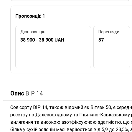
Пропозиції: 1
Діапазон цін
Перегляди
38 900 - 38 900 UAH
57
Опис
ВІР 14
Соя сорту ВІР 14, також відомий як Вітязь 50, є се
реєстру по Далекосхідному та Північно-Кавказькому ре
вилягання та високою азотфіксуючою здатністю, що с
білка у сухій зеленій масі варіюється від 5,9 до 23,5%,