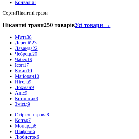
Конвалія
1
Сорти
Пікантні трави
Пікантні трави
250 товарів
Усі товари →
М'ята
38
Деревій
23
Лаванда
22
Чебрець
20
Чабер
19
Ісоп
17
Кмин
10
Майоран
10
Нігела
9
Лохман
9
Аніс
9
Котовник
9
Змієїд
9
Огіркова трава
8
Копър
7
Монарда
6
Шафран
6
Любисток
6