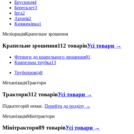
Брусниця
4
Бересклет
3
Ірга
2
Аронія
2
Княжиківка
1
Меліорація
Крапельне зрошення
Крапельне зрошення
112 товарів
Усі товари →
Фітинги до крапельного зрошення
91
Крапельна трубка
13
Трубопровід
8
Механізація
Трактори
Трактори
312 товарів
Усі товари →
Підкатегорій немає.
Перейти до розділу →
Механізація
Мінітрактори
Мінітрактори
89 товарів
Усі товари →