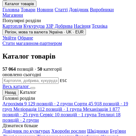
Каталог товарів
Головна
Товари
Новини
Статті
Довідник
Виробники
Магазини
Популярні розділи
Картопля
Кукурудза
ЗЗР
Добрива
Насіння
Техніка
Регіон, мова та валюта
Україна · UK · EUR
Увійти
Обране
Стати магазином-партнером
Каталог товарів
57 064
позицій ·
50
категорії
оновлено сьогодні
ESC
Весь каталог
Каталог
Назад
Головні розділи
Агрохімія
9 129 позицій · 2 групи
Сорти
45 918 позицій · 19
груп
Меліорація
112 позицій · 1 група
Механізація
1 877
позицій · 25 груп
Сервіс
10 позицій · 1 група
Теплиці
18
позицій · 2 групи
Дізнатися більше
Довідник по культурах
Хвороби рослин
Шкідники
Бур'яни