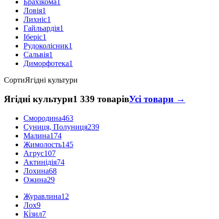
Брахікома
1
Ловія
1
Лихніс
1
Гайльардія
1
Іберіс
1
Рудоколісник
1
Сальвія
1
Диморфотека
1
Сорти
Ягідні культури
Ягідні культури
1 339 товарів
Усі товари →
Смородина
463
Суниця, Полуниця
239
Малина
174
Жимолость
145
Агрус
107
Актинідія
74
Лохина
68
Ожина
29
Журавлина
12
Лох
9
Кі́зил
7