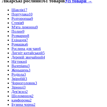
Лікарські рослини
161 товарів
Усі товари →
Шавлія
17
Портулака
10
Розторопша
9
Стевія
9
М'ята лимонна
9
Полин
9
Розмарин
8
Ехінацея
7
Ромашка
6
Рослина для чаю
6
Лигніт китайський
5
Деревій звичайний
4
Нігтики
4
Валеріана
3
Женьшень
3
Родіола
3
Звіробій
3
Чорноголовик
3
Зірниці
3
Дев'ясил
2
Шоломниця
2
камфорома
2
Бузина чорна
2