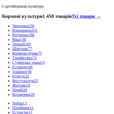
Сорти
Кормові культури
Кормові культури
1 458 товарів
Усі товари →
Люцерна
236
Конюшина
231
Вогнище
168
Віка
130
Левкой
105
Шантрак
77
Кормова буряк
75
Тиміфєєвка
72
Суданська трава
53
Еспарцет
46
Амарант
36
Буркун
32
Фестулоліум
25
Житняк
24
Пирій
20
Козлятник
20
Пейза
13
Пирійник
12
Естрагон
12