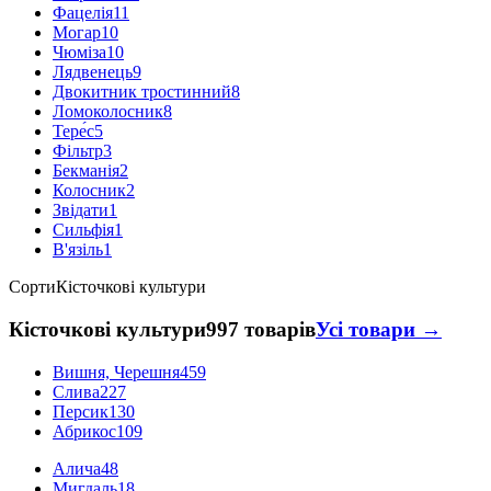
Фацелія
11
Могар
10
Чюміза
10
Лядвенець
9
Двокитник тростинний
8
Ломоколосник
8
Тере́с
5
Фільтр
3
Бекманія
2
Колосник
2
Звідати
1
Сильфія
1
В'язіль
1
Сорти
Кісточкові культури
Кісточкові культури
997 товарів
Усі товари →
Вишня, Черешня
459
Слива
227
Персик
130
Абрикос
109
Алича
48
Мигдаль
18