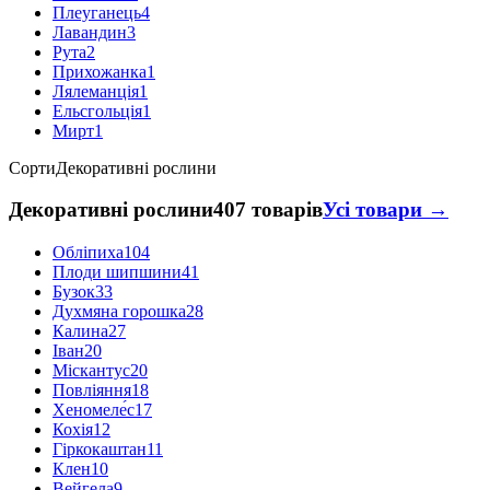
Плеуганець
4
Лавандин
3
Рута
2
Прихожанка
1
Лялеманція
1
Ельсгольція
1
Мирт
1
Сорти
Декоративні рослини
Декоративні рослини
407 товарів
Усі товари →
Обліпиха
104
Плоди шипшини
41
Бузок
33
Духмяна горошка
28
Калина
27
Іван
20
Міскантус
20
Повліяння
18
Хеномеле́с
17
Кохія
12
Гіркокаштан
11
Клен
10
Вейгела
9