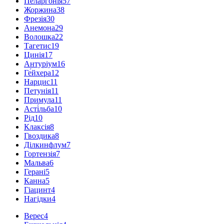
Пеларгонія
57
Жоржина
38
Фрезія
30
Анемона
29
Волошка
22
Тагетис
19
Цинія
17
Антуріум
16
Ге́йхера
12
Нарцис
11
Петунія
11
Примула
11
Асті́льба
10
Рід
10
Клаксія
8
Гвоздика
8
Ділкинфлум
7
Гортензія
7
Мальва
6
Герані
5
Канна
5
Гіацинт
4
Нагідки
4
Верес
4