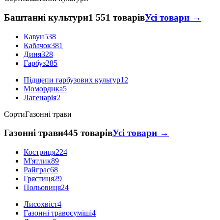
Баштанні культури
1 551 товарів
Усі товари →
Кавун
538
Кабачок
381
Диня
328
Гарбуз
285
Підщепи гарбузових культур
12
Момордика
5
Лагенарія
2
Сорти
Газонні трави
Газонні трави
445 товарів
Усі товари →
Костриця
224
М'ятлик
89
Райграс
68
Грястиця
29
Польовиця
24
Лисохвіст
4
Газонні травосуміші
4