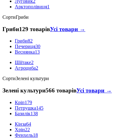
Луговик
2
Арктополівиця
1
Сорти
Гриби
Гриби
129 товарів
Усі товари →
Гриби
82
Печериця
30
Веснянка
13
Шіїтаке
2
Агроциба
2
Сорти
Зелені культури
Зелені культури
566 товарів
Усі товари →
Кріп
179
Петрушка
145
Базилік
138
Кінза
64
Хрін
22
Фенхель
18