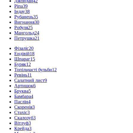
Джондай
42
Ріпа
39
Індау
38
Рубанець
35
Вигнання
30
Робуля
25
Мангольд
24
Петрушка
21
Фізаліс
20
Ендівій
18
Шпараг
15
Буряк
12
Топільчасті бульби
12
Ревінь
11
Салатний лист
9
Артишок
6
Бруква
5
Бамбара
4
Паслін
4
Скоренія
3
Стахіс
3
Скалозуб
3
Вітлуф
3
Крейда
3