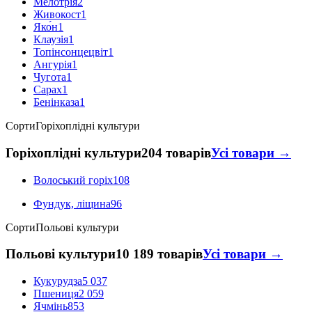
Мелотрія
2
Живокост
1
Яко́н
1
Клаузія
1
Топінсонцецвіт
1
Ангурія
1
Чугота
1
Сарах
1
Бенінказа
1
Сорти
Горіхоплідні культури
Горіхоплідні культури
204 товарів
Усі товари →
Волоський горіх
108
Фундук, ліщина
96
Сорти
Польові культури
Польові культури
10 189 товарів
Усі товари →
Кукурудза
5 037
Пшениця
2 059
Ячмінь
853