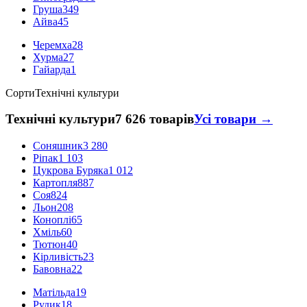
Груша
349
Айва
45
Черемха
28
Хурма
27
Гайарда
1
Сорти
Технічні культури
Технічні культури
7 626 товарів
Усі товари →
Соняшник
3 280
Ріпак
1 103
Цукрова Буряка
1 012
Картопля
887
Соя
824
Льон
208
Коноплі
65
Хміль
60
Тютюн
40
Кірливість
23
Бавовна
22
Матільда
19
Рудик
18