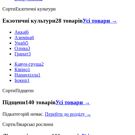
Сорти
Екзотичні культури
Екзотичні культури
28 товарів
Усі товари →
Аккаї
6
Азиміна
6
Унабі
5
Олива
3
Гранат
3
Кавун-груша
2
Ківіно
1
Наранхілла
1
Інжир
1
Сорти
Підщепи
Підщепи
140 товарів
Усі товари →
Підкатегорій немає.
Перейти до розділу →
Сорти
Лікарські рослини