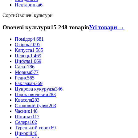
Нектаринка
6
Сорти
Овочеві культури
Овочеві культури
15 248 товарів
Усі товари →
Помідор
4 681
Огірок
2 095
Капуста
1 585
Перець
1 469
Цибуля
1 069
Салат
786
Морква
577
Редис
565
Баклажан
369
Цукрова кукурудза
346
Горох овочевий
283
Квасоля
283
Столовий буряк
263
Часник
148
Шпинат
117
Селера
102
Турецький горох
69
Цикорій
46