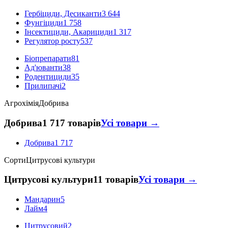
Гербіциди, Десиканти
3 644
Фунгіциди
1 758
Інсектициди, Акарициди
1 317
Регулятор росту
537
Біопрепарати
81
Ад'юванти
38
Родентициди
35
Прилипачі
2
Агрохімія
Добрива
Добрива
1 717 товарів
Усі товари →
Добрива
1 717
Сорти
Цитрусові культури
Цитрусові культури
11 товарів
Усі товари →
Мандарин
5
Лайм
4
Цитрусовий
2