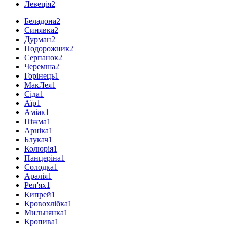
Левеція
2
Беладона
2
Синявка
2
Дурман
2
Подорожник
2
Серпанок
2
Черемша
2
Горінець
1
МакЛея
1
Сіда
1
Аїр
1
Аміак
1
Піжма
1
Арніка
1
Блукач
1
Колюрія
1
Панцеріна
1
Солодка
1
Аралія
1
Реп'ях
1
Кипрей
1
Кровохлібка
1
Мильнянка
1
Кропива
1