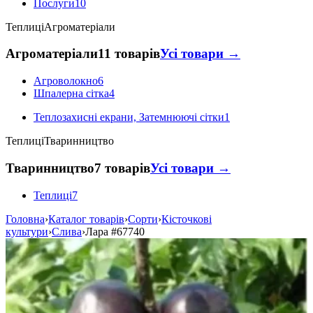
Послуги
10
Теплиці
Агроматеріали
Агроматеріали
11 товарів
Усі товари →
Агроволокно
6
Шпалерна сітка
4
Теплозахисні екрани, Затемнюючі сітки
1
Теплиці
Тваринництво
Тваринництво
7 товарів
Усі товари →
Теплиці
7
Головна
›
Каталог товарів
›
Сорти
›
Кісточкові
культури
›
Слива
›
Лара
#67740