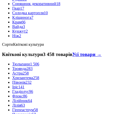
Соняшник декоративний
18
Гвар
17
Солодка картопля
10
Кліщинога
7
Крамб
6
Ва́йда
3
Кунжут
2
Ніж
2
Сорти
Квіткові культури
Квіткові культури
3 458 товарів
Усі товари →
Тюльпани
1 506
Троянда
283
Астра
258
Хризантема
258
Півонія
232
Іріс
141
Гладіолус
96
Флокс
86
Лілійник
64
Лілія
63
Гіппеаструм
58