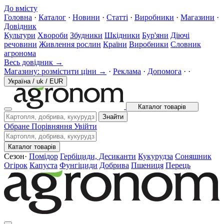
До вмісту
Головна
·
Каталог
·
Новини
·
Статті
·
Виробники
·
Магазини
·
Довідник
Культури
Хвороби
Збудники
Шкідники
Бур'яни
Діючі
речовини
Живлення рослин
Країни
Виробники
Словник
агронома
Весь довідник →
Магазину: розмістити ціни →
·
Реклама
·
Допомога
·
·
Україна
/
uk
/
EUR
Каталог товарів
Знайти
Обране
Порівняння
Увійти
Каталог товарів
Сезон
·
Помідор
Гербіциди, Десиканти
Кукурудза
Соняшник
Огірок
Капуста
Фунгіциди
Добрива
Пшениця
Перець