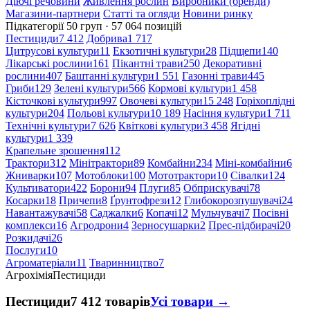
Діючі речовини
Живлення рослин
Виробники (бренди)
Магазини-партнери
Статті та огляди
Новини ринку
Підкатегорії
50 груп · 57 064 позицій
Пестициди
7 412
Добрива
1 717
Цитрусові культури
11
Екзотичні культури
28
Підщепи
140
Лікарські рослини
161
Пікантні трави
250
Декоративні
рослини
407
Баштанні культури
1 551
Газонні трави
445
Гриби
129
Зелені культури
566
Кормові культури
1 458
Кісточкові культури
997
Овочеві культури
15 248
Горіхоплідні
культури
204
Польові культури
10 189
Насіння культури
1 711
Технічні культури
7 626
Квіткові культури
3 458
Ягідні
культури
1 339
Крапельне зрошення
112
Трактори
312
Мінітрактори
89
Комбайни
234
Міні-комбайни
6
Жниварки
107
Мотоблоки
100
Мототрактори
10
Сівалки
124
Культиватори
422
Борони
94
Плуги
85
Обприскувачі
78
Косарки
18
Причепи
8
Ґрунтофрези
12
Глибокорозпушувачі
24
Навантажувачі
58
Саджалки
6
Копачі
12
Мульчувачі
7
Посівні
комплекси
16
Агродрони
4
Зерносушарки
2
Прес-підбирачі
20
Розкидачі
26
Послуги
10
Агроматеріали
11
Тваринництво
7
Агрохімія
Пестициди
Пестициди
7 412 товарів
Усі товари →