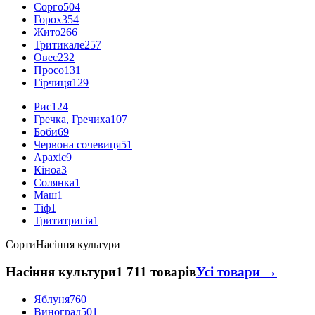
Сорго
504
Горох
354
Жито
266
Тритикале
257
Овес
232
Просо
131
Гірчиця
129
Рис
124
Гречка, Гречиха
107
Боби
69
Червона сочевиця
51
Арахіс
9
Кіноа
3
Солянка
1
Маш
1
Тіф
1
Трититригія
1
Сорти
Насіння культури
Насіння культури
1 711 товарів
Усі товари →
Яблуня
760
Виноград
501