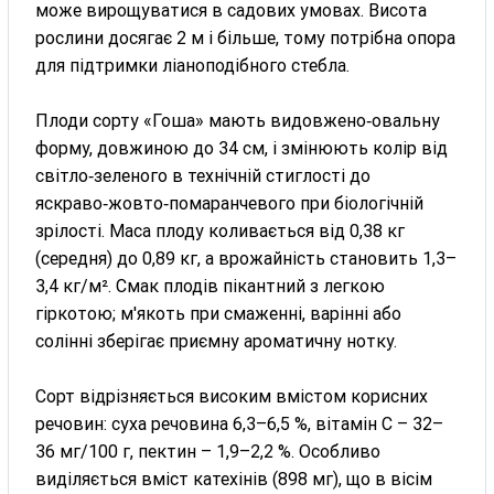
може вирощуватися в садових умовах. Висота
рослини досягає 2 м і більше, тому потрібна опора
для підтримки ліаноподібного стебла.
Плоди сорту «Гоша» мають видовжено‑овальну
форму, довжиною до 34 см, і змінюють колір від
світло‑зеленого в технічній стиглості до
яскраво‑жовто‑помаранчевого при біологічній
зрілості. Маса плоду коливається від 0,38 кг
(середня) до 0,89 кг, а врожайність становить 1,3–
3,4 кг/м². Смак плодів пікантний з легкою
гіркотою; м'якоть при смаженні, варінні або
солінні зберігає приємну ароматичну нотку.
Сорт відрізняється високим вмістом корисних
речовин: суха речовина 6,3–6,5 %, вітамін C – 32–
36 мг/100 г, пектин – 1,9–2,2 %. Особливо
виділяється вміст катехінів (898 мг), що в вісім