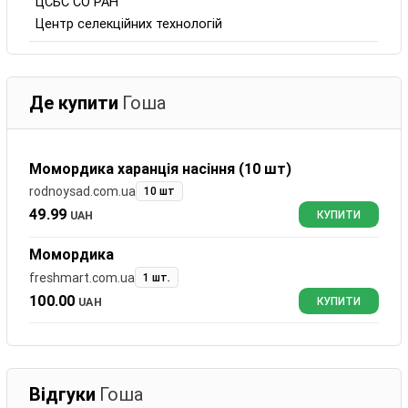
ЦСБС СО РАН
Центр селекційних технологій
Де купити
Гоша
Момордика харанція насіння (10 шт)
rodnoysad.com.ua
10 шт
49.99
UAH
КУПИТИ
Момордика
freshmart.com.ua
1 шт.
100.00
UAH
КУПИТИ
Відгуки
Гоша