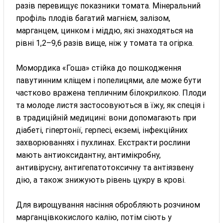
разів перевищує показники томата. Мінеральний
профіль плодів багатий магнієм, залізом,
марганцем, цинком і міддю, які знаходяться на
рівні 1,2–9,6 разів вище, ніж у томата та огірка.
Момордика «Гоша» стійка до пошкодження
павутинним кліщем і попелицями, але може бути
частково вражена тепличним білокрилкою. Плоди
та молоде листя застосовуються в їжу, як спеція і
в традиційній медицині: вони допомагають при
діабеті, гіпертонії, герпесі, екземі, інфекційних
захворюваннях і пухлинах. Екстракти рослини
мають антиоксидантну, антимікробну,
антивірусну, антигепатотоксичну та антіязвену
дію, а також знижують рівень цукру в крові.
Для вирощування насіння обробляють розчином
марганцівкокислого калію, потім сіють у