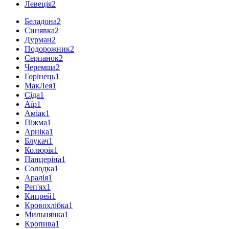
Левеція
2
Беладона
2
Синявка
2
Дурман
2
Подорожник
2
Серпанок
2
Черемша
2
Горінець
1
МакЛея
1
Сіда
1
Аїр
1
Аміак
1
Піжма
1
Арніка
1
Блукач
1
Колюрія
1
Панцеріна
1
Солодка
1
Аралія
1
Реп'ях
1
Кипрей
1
Кровохлібка
1
Мильнянка
1
Кропива
1