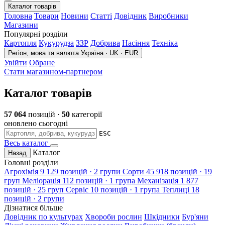
Каталог товарів
Головна
Товари
Новини
Статті
Довідник
Виробники
Магазини
Популярні розділи
Картопля
Кукурудза
ЗЗР
Добрива
Насіння
Техніка
Регіон, мова та валюта
Україна · UK · EUR
Увійти
Обране
Стати магазином-партнером
Каталог товарів
57 064
позицій ·
50
категорії
оновлено сьогодні
ESC
Весь каталог
Каталог
Назад
Головні розділи
Агрохімія
9 129 позицій · 2 групи
Сорти
45 918 позицій · 19
груп
Меліорація
112 позицій · 1 група
Механізація
1 877
позицій · 25 груп
Сервіс
10 позицій · 1 група
Теплиці
18
позицій · 2 групи
Дізнатися більше
Довідник по культурах
Хвороби рослин
Шкідники
Бур'яни