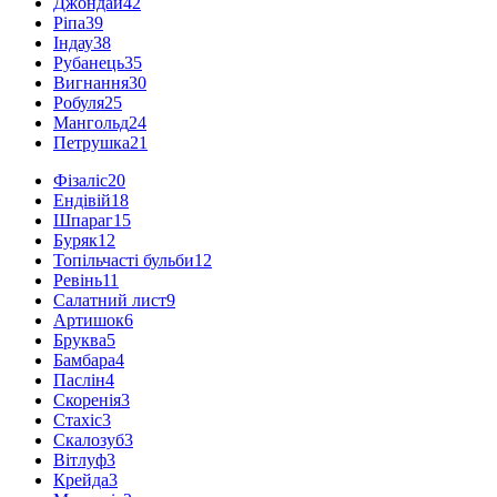
Джондай
42
Ріпа
39
Індау
38
Рубанець
35
Вигнання
30
Робуля
25
Мангольд
24
Петрушка
21
Фізаліс
20
Ендівій
18
Шпараг
15
Буряк
12
Топільчасті бульби
12
Ревінь
11
Салатний лист
9
Артишок
6
Бруква
5
Бамбара
4
Паслін
4
Скоренія
3
Стахіс
3
Скалозуб
3
Вітлуф
3
Крейда
3