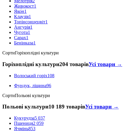
Мелотрія
2
Живокост
1
Яко́н
1
Клаузія
1
Топінсонцецвіт
1
Ангурія
1
Чугота
1
Сарах
1
Бенінказа
1
Сорти
Горіхоплідні культури
Горіхоплідні культури
204 товарів
Усі товари →
Волоський горіх
108
Фундук, ліщина
96
Сорти
Польові культури
Польові культури
10 189 товарів
Усі товари →
Кукурудза
5 037
Пшениця
2 059
Ячмінь
853