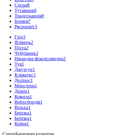
Сосна
8
Тута́вник
8
Традесканція
8
Іпомея
7
Рясноцвіт
3
Глід
3
Ялівець
2
Піхта
2
Чубушник
2
Нікандра фізалісовидна
2
Туя
1
Джузгун
1
Кліматис
1
Доліхос
1
Мо́нстера
1
Дерен
1
Ковила
1
Вейхсбордія
1
Вільха
1
Берізка
1
Берізка
1
Кобея
1
Сорти
Баштанні культури