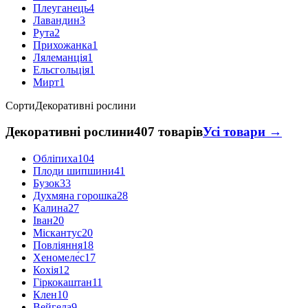
Плеуганець
4
Лавандин
3
Рута
2
Прихожанка
1
Лялеманція
1
Ельсгольція
1
Мирт
1
Сорти
Декоративні рослини
Декоративні рослини
407 товарів
Усі товари →
Обліпиха
104
Плоди шипшини
41
Бузок
33
Духмяна горошка
28
Калина
27
Іван
20
Міскантус
20
Повліяння
18
Хеномеле́с
17
Кохія
12
Гіркокаштан
11
Клен
10
Вейгела
9