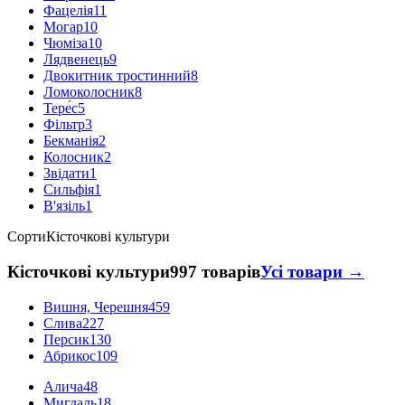
Фацелія
11
Могар
10
Чюміза
10
Лядвенець
9
Двокитник тростинний
8
Ломоколосник
8
Тере́с
5
Фільтр
3
Бекманія
2
Колосник
2
Звідати
1
Сильфія
1
В'язіль
1
Сорти
Кісточкові культури
Кісточкові культури
997 товарів
Усі товари →
Вишня, Черешня
459
Слива
227
Персик
130
Абрикос
109
Алича
48
Мигдаль
18