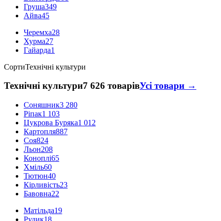
Груша
349
Айва
45
Черемха
28
Хурма
27
Гайарда
1
Сорти
Технічні культури
Технічні культури
7 626 товарів
Усі товари →
Соняшник
3 280
Ріпак
1 103
Цукрова Буряка
1 012
Картопля
887
Соя
824
Льон
208
Коноплі
65
Хміль
60
Тютюн
40
Кірливість
23
Бавовна
22
Матільда
19
Рудик
18