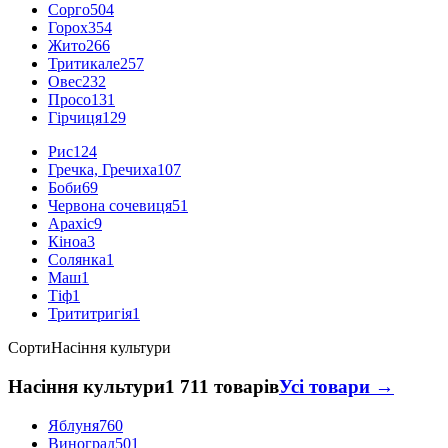
Сорго
504
Горох
354
Жито
266
Тритикале
257
Овес
232
Просо
131
Гірчиця
129
Рис
124
Гречка, Гречиха
107
Боби
69
Червона сочевиця
51
Арахіс
9
Кіноа
3
Солянка
1
Маш
1
Тіф
1
Трититригія
1
Сорти
Насіння культури
Насіння культури
1 711 товарів
Усі товари →
Яблуня
760
Виноград
501