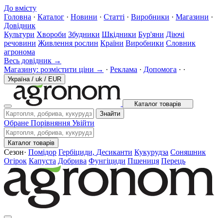
До вмісту
Головна
·
Каталог
·
Новини
·
Статті
·
Виробники
·
Магазини
·
Довідник
Культури
Хвороби
Збудники
Шкідники
Бур'яни
Діючі
речовини
Живлення рослин
Країни
Виробники
Словник
агронома
Весь довідник →
Магазину: розмістити ціни →
·
Реклама
·
Допомога
·
·
Україна
/
uk
/
EUR
Каталог товарів
Знайти
Обране
Порівняння
Увійти
Каталог товарів
Сезон
·
Помідор
Гербіциди, Десиканти
Кукурудза
Соняшник
Огірок
Капуста
Добрива
Фунгіциди
Пшениця
Перець