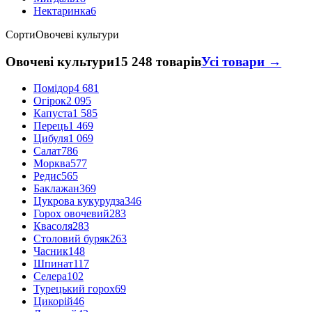
Нектаринка
6
Сорти
Овочеві культури
Овочеві культури
15 248 товарів
Усі товари →
Помідор
4 681
Огірок
2 095
Капуста
1 585
Перець
1 469
Цибуля
1 069
Салат
786
Морква
577
Редис
565
Баклажан
369
Цукрова кукурудза
346
Горох овочевий
283
Квасоля
283
Столовий буряк
263
Часник
148
Шпинат
117
Селера
102
Турецький горох
69
Цикорій
46