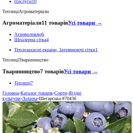
Послуги
10
Теплиці
Агроматеріали
Агроматеріали
11 товарів
Усі товари →
Агроволокно
6
Шпалерна сітка
4
Теплозахисні екрани, Затемнюючі сітки
1
Теплиці
Тваринництво
Тваринництво
7 товарів
Усі товари →
Теплиці
7
Головна
›
Каталог товарів
›
Сорти
›
Ягідні
культури
›
Лохина
›
Шегарська
#70436