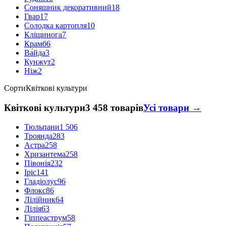
Соняшник декоративний
18
Гвар
17
Солодка картопля
10
Кліщинога
7
Крамб
6
Ва́йда
3
Кунжут
2
Ніж
2
Сорти
Квіткові культури
Квіткові культури
3 458 товарів
Усі товари →
Тюльпани
1 506
Троянда
283
Астра
258
Хризантема
258
Півонія
232
Іріс
141
Гладіолус
96
Флокс
86
Лілійник
64
Лілія
63
Гіппеаструм
58