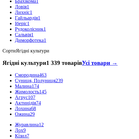
Брахікома
1
Ловія
1
Лихніс
1
Гайльардія
1
Іберіс
1
Рудоколісник
1
Сальвія
1
Диморфотека
1
Сорти
Ягідні культури
Ягідні культури
1 339 товарів
Усі товари →
Смородина
463
Суниця, Полуниця
239
Малина
174
Жимолость
145
Агрус
107
Актинідія
74
Лохина
68
Ожина
29
Журавлина
12
Лох
9
Кі́зил
7