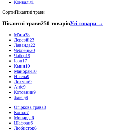
Конвалія
1
Сорти
Пікантні трави
Пікантні трави
250 товарів
Усі товари →
М'ята
38
Деревій
23
Лаванда
22
Чебрець
20
Чабер
19
Ісоп
17
Кмин
10
Майоран
10
Нігела
9
Лохман
9
Аніс
9
Котовник
9
Змієїд
9
Огіркова трава
8
Копър
7
Монарда
6
Шафран
6
Любисток
6