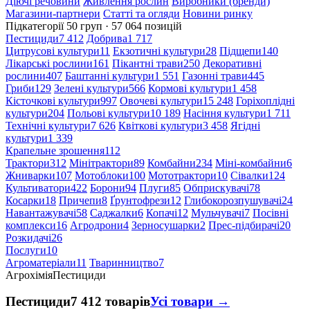
Діючі речовини
Живлення рослин
Виробники (бренди)
Магазини-партнери
Статті та огляди
Новини ринку
Підкатегорії
50 груп · 57 064 позицій
Пестициди
7 412
Добрива
1 717
Цитрусові культури
11
Екзотичні культури
28
Підщепи
140
Лікарські рослини
161
Пікантні трави
250
Декоративні
рослини
407
Баштанні культури
1 551
Газонні трави
445
Гриби
129
Зелені культури
566
Кормові культури
1 458
Кісточкові культури
997
Овочеві культури
15 248
Горіхоплідні
культури
204
Польові культури
10 189
Насіння культури
1 711
Технічні культури
7 626
Квіткові культури
3 458
Ягідні
культури
1 339
Крапельне зрошення
112
Трактори
312
Мінітрактори
89
Комбайни
234
Міні-комбайни
6
Жниварки
107
Мотоблоки
100
Мототрактори
10
Сівалки
124
Культиватори
422
Борони
94
Плуги
85
Обприскувачі
78
Косарки
18
Причепи
8
Ґрунтофрези
12
Глибокорозпушувачі
24
Навантажувачі
58
Саджалки
6
Копачі
12
Мульчувачі
7
Посівні
комплекси
16
Агродрони
4
Зерносушарки
2
Прес-підбирачі
20
Розкидачі
26
Послуги
10
Агроматеріали
11
Тваринництво
7
Агрохімія
Пестициди
Пестициди
7 412 товарів
Усі товари →