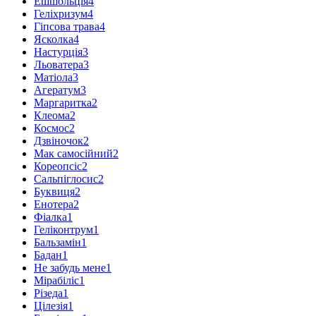
Ешшольція
4
Геліхризум
4
Гіпсова трава
4
Ясколка
4
Настурція
3
Льоватера
3
Матіола
3
Агератум
3
Маргаритка
2
Клеома
2
Космос
2
Дзвіночок
2
Мак самосійний
2
Кореопсіс
2
Сальпіглосис
2
Буквиця
2
Енотера
2
Фіалка
1
Геліконтрум
1
Бальзамін
1
Бадан
1
Не забудь мене
1
Мірабіліс
1
Різеда
1
Цілезія
1