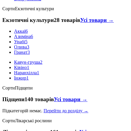
Сорти
Екзотичні культури
Екзотичні культури
28 товарів
Усі товари →
Аккаї
6
Азиміна
6
Унабі
5
Олива
3
Гранат
3
Кавун-груша
2
Ківіно
1
Наранхілла
1
Інжир
1
Сорти
Підщепи
Підщепи
140 товарів
Усі товари →
Підкатегорій немає.
Перейти до розділу →
Сорти
Лікарські рослини