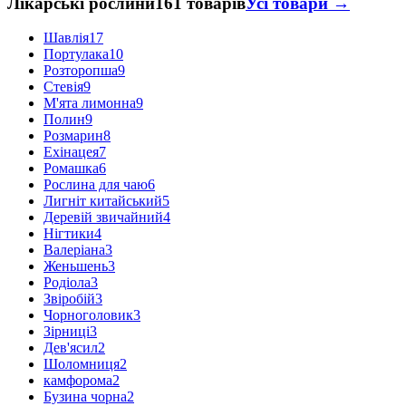
Лікарські рослини
161 товарів
Усі товари →
Шавлія
17
Портулака
10
Розторопша
9
Стевія
9
М'ята лимонна
9
Полин
9
Розмарин
8
Ехінацея
7
Ромашка
6
Рослина для чаю
6
Лигніт китайський
5
Деревій звичайний
4
Нігтики
4
Валеріана
3
Женьшень
3
Родіола
3
Звіробій
3
Чорноголовик
3
Зірниці
3
Дев'ясил
2
Шоломниця
2
камфорома
2
Бузина чорна
2