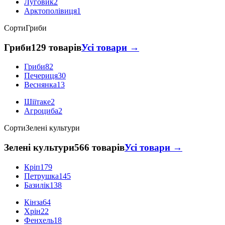
Луговик
2
Арктополівиця
1
Сорти
Гриби
Гриби
129 товарів
Усі товари →
Гриби
82
Печериця
30
Веснянка
13
Шіїтаке
2
Агроциба
2
Сорти
Зелені культури
Зелені культури
566 товарів
Усі товари →
Кріп
179
Петрушка
145
Базилік
138
Кінза
64
Хрін
22
Фенхель
18