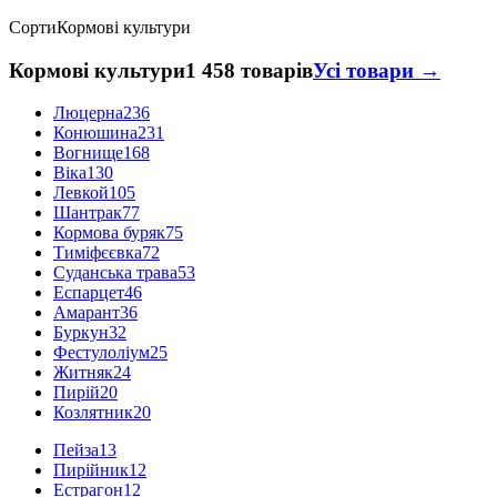
Сорти
Кормові культури
Кормові культури
1 458 товарів
Усі товари →
Люцерна
236
Конюшина
231
Вогнище
168
Віка
130
Левкой
105
Шантрак
77
Кормова буряк
75
Тиміфєєвка
72
Суданська трава
53
Еспарцет
46
Амарант
36
Буркун
32
Фестулоліум
25
Житняк
24
Пирій
20
Козлятник
20
Пейза
13
Пирійник
12
Естрагон
12