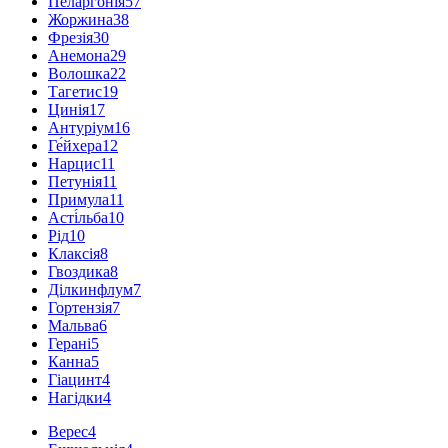
Пеларгонія
57
Жоржина
38
Фрезія
30
Анемона
29
Волошка
22
Тагетис
19
Цинія
17
Антуріум
16
Ге́йхера
12
Нарцис
11
Петунія
11
Примула
11
Асті́льба
10
Рід
10
Клаксія
8
Гвоздика
8
Ділкинфлум
7
Гортензія
7
Мальва
6
Герані
5
Канна
5
Гіацинт
4
Нагідки
4
Верес
4