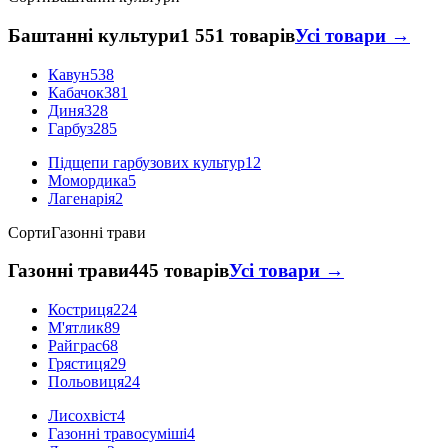
Баштанні культури
1 551 товарів
Усі товари →
Кавун
538
Кабачок
381
Диня
328
Гарбуз
285
Підщепи гарбузових культур
12
Момордика
5
Лагенарія
2
Сорти
Газонні трави
Газонні трави
445 товарів
Усі товари →
Костриця
224
М'ятлик
89
Райграс
68
Грястиця
29
Польовиця
24
Лисохвіст
4
Газонні травосуміші
4