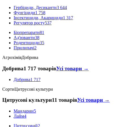
Гербіциди, Десиканти
3 644
Фунгіциди
1 758
Інсектициди, Акарициди
1 317
Регулятор росту
537
Біопрепарати
81
Ад'юванти
38
Родентициди
35
Прилипачі
2
Агрохімія
Добрива
Добрива
1 717 товарів
Усі товари →
Добрива
1 717
Сорти
Цитрусові культури
Цитрусові культури
11 товарів
Усі товари →
Мандарин
5
Лайм
4
Цитрусовий
2