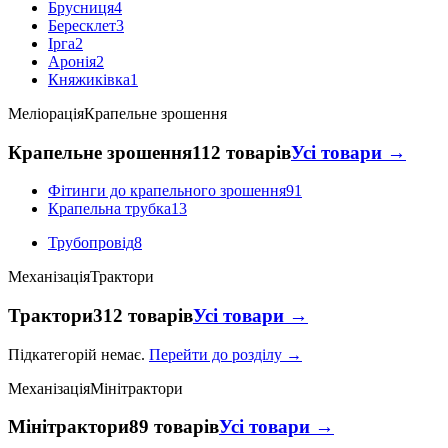
Брусниця
4
Бересклет
3
Ірга
2
Аронія
2
Княжиківка
1
Меліорація
Крапельне зрошення
Крапельне зрошення
112 товарів
Усі товари →
Фітинги до крапельного зрошення
91
Крапельна трубка
13
Трубопровід
8
Механізація
Трактори
Трактори
312 товарів
Усі товари →
Підкатегорій немає.
Перейти до розділу →
Механізація
Мінітрактори
Мінітрактори
89 товарів
Усі товари →