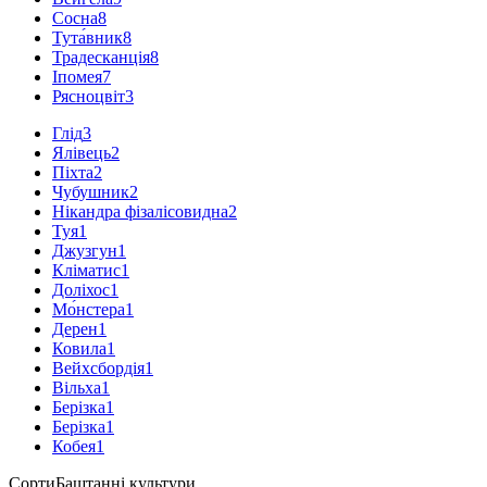
Сосна
8
Тута́вник
8
Традесканція
8
Іпомея
7
Рясноцвіт
3
Глід
3
Ялівець
2
Піхта
2
Чубушник
2
Нікандра фізалісовидна
2
Туя
1
Джузгун
1
Кліматис
1
Доліхос
1
Мо́нстера
1
Дерен
1
Ковила
1
Вейхсбордія
1
Вільха
1
Берізка
1
Берізка
1
Кобея
1
Сорти
Баштанні культури