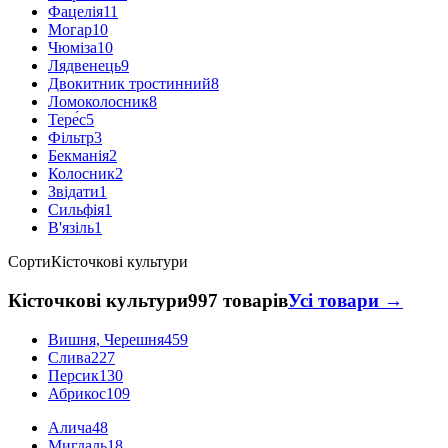
Фацелія
11
Могар
10
Чюміза
10
Лядвенець
9
Двокитник тростинний
8
Ломоколосник
8
Тере́с
5
Фільтр
3
Бекманія
2
Колосник
2
Звідати
1
Сильфія
1
В'язіль
1
Сорти
Кісточкові культури
Кісточкові культури
997 товарів
Усі товари →
Вишня, Черешня
459
Слива
227
Персик
130
Абрикос
109
Алича
48
Мигдаль
18