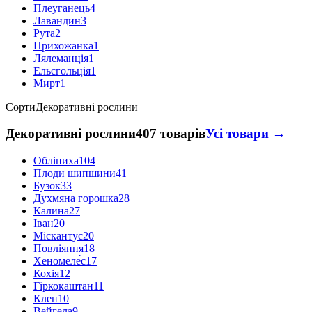
Плеуганець
4
Лавандин
3
Рута
2
Прихожанка
1
Лялеманція
1
Ельсгольція
1
Мирт
1
Сорти
Декоративні рослини
Декоративні рослини
407 товарів
Усі товари →
Обліпиха
104
Плоди шипшини
41
Бузок
33
Духмяна горошка
28
Калина
27
Іван
20
Міскантус
20
Повліяння
18
Хеномеле́с
17
Кохія
12
Гіркокаштан
11
Клен
10
Вейгела
9