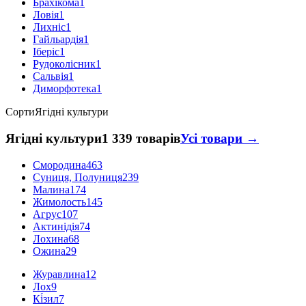
Брахікома
1
Ловія
1
Лихніс
1
Гайльардія
1
Іберіс
1
Рудоколісник
1
Сальвія
1
Диморфотека
1
Сорти
Ягідні культури
Ягідні культури
1 339 товарів
Усі товари →
Смородина
463
Суниця, Полуниця
239
Малина
174
Жимолость
145
Агрус
107
Актинідія
74
Лохина
68
Ожина
29
Журавлина
12
Лох
9
Кі́зил
7