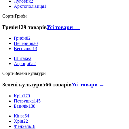
Луговик
2
Арктополівиця
1
Сорти
Гриби
Гриби
129 товарів
Усі товари →
Гриби
82
Печериця
30
Веснянка
13
Шіїтаке
2
Агроциба
2
Сорти
Зелені культури
Зелені культури
566 товарів
Усі товари →
Кріп
179
Петрушка
145
Базилік
138
Кінза
64
Хрін
22
Фенхель
18