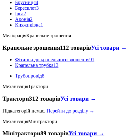
Брусниця
4
Бересклет
3
Ірга
2
Аронія
2
Княжиківка
1
Меліорація
Крапельне зрошення
Крапельне зрошення
112 товарів
Усі товари →
Фітинги до крапельного зрошення
91
Крапельна трубка
13
Трубопровід
8
Механізація
Трактори
Трактори
312 товарів
Усі товари →
Підкатегорій немає.
Перейти до розділу →
Механізація
Мінітрактори
Мінітрактори
89 товарів
Усі товари →