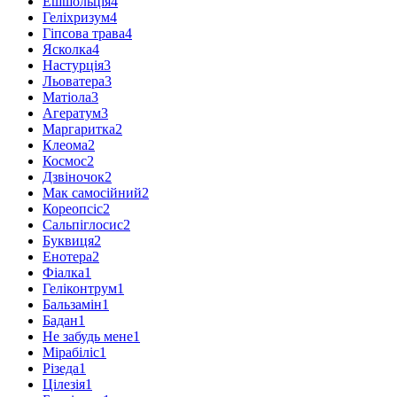
Ешшольція
4
Геліхризум
4
Гіпсова трава
4
Ясколка
4
Настурція
3
Льоватера
3
Матіола
3
Агератум
3
Маргаритка
2
Клеома
2
Космос
2
Дзвіночок
2
Мак самосійний
2
Кореопсіс
2
Сальпіглосис
2
Буквиця
2
Енотера
2
Фіалка
1
Геліконтрум
1
Бальзамін
1
Бадан
1
Не забудь мене
1
Мірабіліс
1
Різеда
1
Цілезія
1