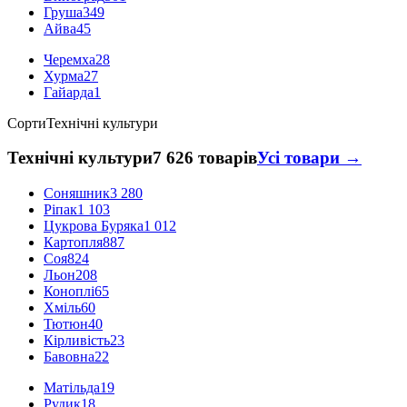
Груша
349
Айва
45
Черемха
28
Хурма
27
Гайарда
1
Сорти
Технічні культури
Технічні культури
7 626 товарів
Усі товари →
Соняшник
3 280
Ріпак
1 103
Цукрова Буряка
1 012
Картопля
887
Соя
824
Льон
208
Коноплі
65
Хміль
60
Тютюн
40
Кірливість
23
Бавовна
22
Матільда
19
Рудик
18