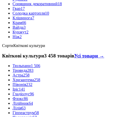
Соняшник декоративний
18
Гвар
17
Солодка картопля
10
Кліщинога
7
Крамб
6
Ва́йда
3
Кунжут
2
Ніж
2
Сорти
Квіткові культури
Квіткові культури
3 458 товарів
Усі товари →
Тюльпани
1 506
Троянда
283
Астра
258
Хризантема
258
Півонія
232
Іріс
141
Гладіолус
96
Флокс
86
Лілійник
64
Лілія
63
Гіппеаструм
58