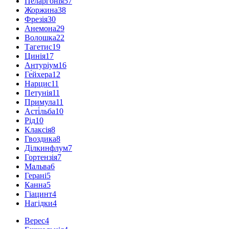
Пеларгонія
57
Жоржина
38
Фрезія
30
Анемона
29
Волошка
22
Тагетис
19
Цинія
17
Антуріум
16
Ге́йхера
12
Нарцис
11
Петунія
11
Примула
11
Асті́льба
10
Рід
10
Клаксія
8
Гвоздика
8
Ділкинфлум
7
Гортензія
7
Мальва
6
Герані
5
Канна
5
Гіацинт
4
Нагідки
4
Верес
4