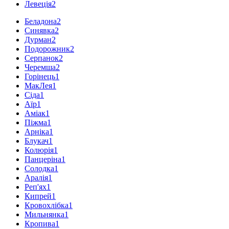
Левеція
2
Беладона
2
Синявка
2
Дурман
2
Подорожник
2
Серпанок
2
Черемша
2
Горінець
1
МакЛея
1
Сіда
1
Аїр
1
Аміак
1
Піжма
1
Арніка
1
Блукач
1
Колюрія
1
Панцеріна
1
Солодка
1
Аралія
1
Реп'ях
1
Кипрей
1
Кровохлібка
1
Мильнянка
1
Кропива
1