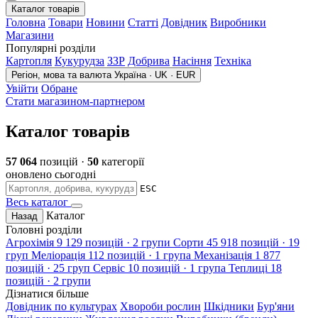
Каталог товарів
Головна
Товари
Новини
Статті
Довідник
Виробники
Магазини
Популярні розділи
Картопля
Кукурудза
ЗЗР
Добрива
Насіння
Техніка
Регіон, мова та валюта
Україна · UK · EUR
Увійти
Обране
Стати магазином-партнером
Каталог товарів
57 064
позицій ·
50
категорії
оновлено сьогодні
ESC
Весь каталог
Каталог
Назад
Головні розділи
Агрохімія
9 129 позицій · 2 групи
Сорти
45 918 позицій · 19
груп
Меліорація
112 позицій · 1 група
Механізація
1 877
позицій · 25 груп
Сервіс
10 позицій · 1 група
Теплиці
18
позицій · 2 групи
Дізнатися більше
Довідник по культурах
Хвороби рослин
Шкідники
Бур'яни