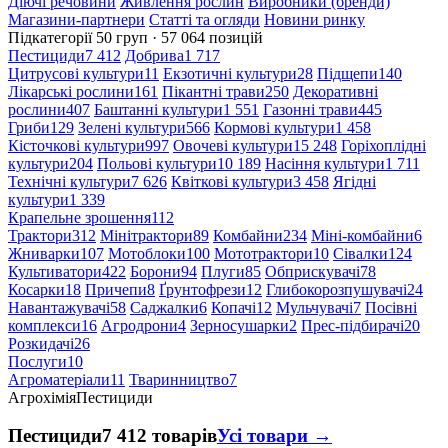
Діючі речовини
Живлення рослин
Виробники (бренди)
Магазини-партнери
Статті та огляди
Новини ринку
Підкатегорії
50 груп · 57 064 позицій
Пестициди
7 412
Добрива
1 717
Цитрусові культури
11
Екзотичні культури
28
Підщепи
140
Лікарські рослини
161
Пікантні трави
250
Декоративні
рослини
407
Баштанні культури
1 551
Газонні трави
445
Гриби
129
Зелені культури
566
Кормові культури
1 458
Кісточкові культури
997
Овочеві культури
15 248
Горіхоплідні
культури
204
Польові культури
10 189
Насіння культури
1 711
Технічні культури
7 626
Квіткові культури
3 458
Ягідні
культури
1 339
Крапельне зрошення
112
Трактори
312
Мінітрактори
89
Комбайни
234
Міні-комбайни
6
Жниварки
107
Мотоблоки
100
Мототрактори
10
Сівалки
124
Культиватори
422
Борони
94
Плуги
85
Обприскувачі
78
Косарки
18
Причепи
8
Ґрунтофрези
12
Глибокорозпушувачі
24
Навантажувачі
58
Саджалки
6
Копачі
12
Мульчувачі
7
Посівні
комплекси
16
Агродрони
4
Зерносушарки
2
Прес-підбирачі
20
Розкидачі
26
Послуги
10
Агроматеріали
11
Тваринництво
7
Агрохімія
Пестициди
Пестициди
7 412 товарів
Усі товари →