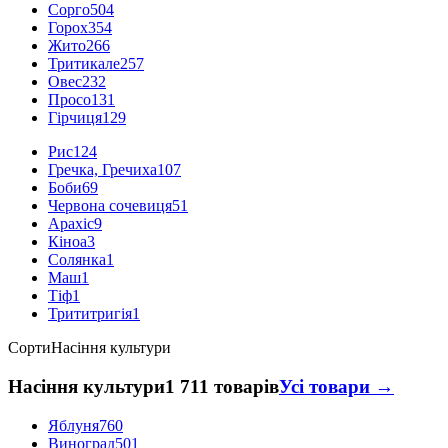
Сорго
504
Горох
354
Жито
266
Тритикале
257
Овес
232
Просо
131
Гірчиця
129
Рис
124
Гречка, Гречиха
107
Боби
69
Червона сочевиця
51
Арахіс
9
Кіноа
3
Солянка
1
Маш
1
Тіф
1
Трититригія
1
Сорти
Насіння культури
Насіння культури
1 711 товарів
Усі товари →
Яблуня
760
Виноград
501