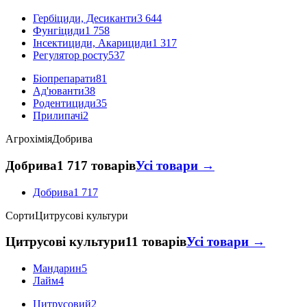
Гербіциди, Десиканти
3 644
Фунгіциди
1 758
Інсектициди, Акарициди
1 317
Регулятор росту
537
Біопрепарати
81
Ад'юванти
38
Родентициди
35
Прилипачі
2
Агрохімія
Добрива
Добрива
1 717 товарів
Усі товари →
Добрива
1 717
Сорти
Цитрусові культури
Цитрусові культури
11 товарів
Усі товари →
Мандарин
5
Лайм
4
Цитрусовий
2