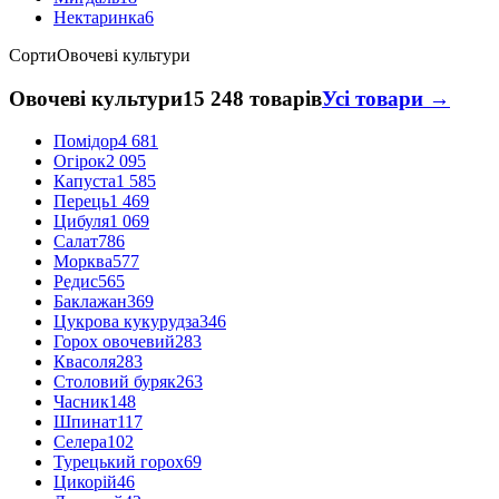
Нектаринка
6
Сорти
Овочеві культури
Овочеві культури
15 248 товарів
Усі товари →
Помідор
4 681
Огірок
2 095
Капуста
1 585
Перець
1 469
Цибуля
1 069
Салат
786
Морква
577
Редис
565
Баклажан
369
Цукрова кукурудза
346
Горох овочевий
283
Квасоля
283
Столовий буряк
263
Часник
148
Шпинат
117
Селера
102
Турецький горох
69
Цикорій
46