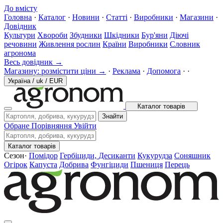
До вмісту
Головна
·
Каталог
·
Новини
·
Статті
·
Виробники
·
Магазини
·
Довідник
Культури
Хвороби
Збудники
Шкідники
Бур'яни
Діючі
речовини
Живлення рослин
Країни
Виробники
Словник
агронома
Весь довідник →
Магазину: розмістити ціни →
·
Реклама
·
Допомога
·
·
Україна
/
uk
/
EUR
Каталог товарів
Знайти
Обране
Порівняння
Увійти
Каталог товарів
Сезон
·
Помідор
Гербіциди, Десиканти
Кукурудза
Соняшник
Огірок
Капуста
Добрива
Фунгіциди
Пшениця
Перець