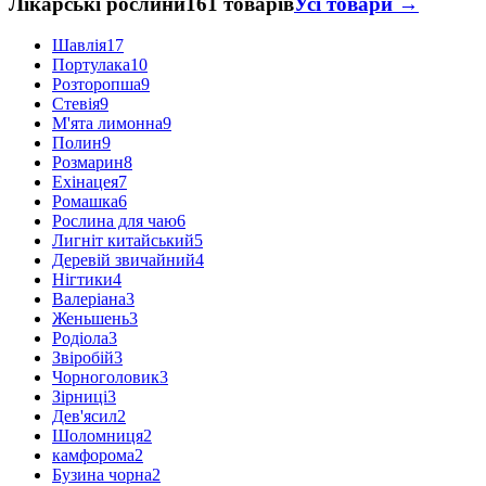
Лікарські рослини
161 товарів
Усі товари →
Шавлія
17
Портулака
10
Розторопша
9
Стевія
9
М'ята лимонна
9
Полин
9
Розмарин
8
Ехінацея
7
Ромашка
6
Рослина для чаю
6
Лигніт китайський
5
Деревій звичайний
4
Нігтики
4
Валеріана
3
Женьшень
3
Родіола
3
Звіробій
3
Чорноголовик
3
Зірниці
3
Дев'ясил
2
Шоломниця
2
камфорома
2
Бузина чорна
2