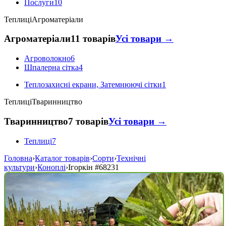
Послуги
10
Теплиці
Агроматеріали
Агроматеріали
11 товарів
Усі товари →
Агроволокно
6
Шпалерна сітка
4
Теплозахисні екрани, Затемнюючі сітки
1
Теплиці
Тваринництво
Тваринництво
7 товарів
Усі товари →
Теплиці
7
Головна
›
Каталог товарів
›
Сорти
›
Технічні
культури
›
Коноплі
›
Ігоркін
#68231