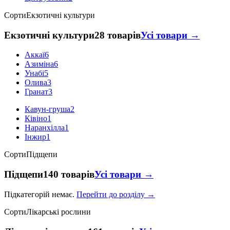
Сорти
Екзотичні культури
Екзотичні культури
28 товарів
Усі товари →
Аккаї
6
Азиміна
6
Унабі
5
Олива
3
Гранат
3
Кавун-груша
2
Ківіно
1
Наранхілла
1
Інжир
1
Сорти
Підщепи
Підщепи
140 товарів
Усі товари →
Підкатегорій немає.
Перейти до розділу →
Сорти
Лікарські рослини