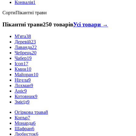
Конвалія
1
Сорти
Пікантні трави
Пікантні трави
250 товарів
Усі товари →
М'ята
38
Деревій
23
Лаванда
22
Чебрець
20
Чабер
19
Ісоп
17
Кмин
10
Майоран
10
Нігела
9
Лохман
9
Аніс
9
Котовник
9
Змієїд
9
Огіркова трава
8
Копър
7
Монарда
6
Шафран
6
Любисток
6