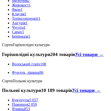
Мелотрія
2
Живокост
1
Яко́н
1
Клаузія
1
Топінсонцецвіт
1
Ангурія
1
Чугота
1
Сарах
1
Бенінказа
1
Сорти
Горіхоплідні культури
Горіхоплідні культури
204 товарів
Усі товари →
Волоський горіх
108
Фундук, ліщина
96
Сорти
Польові культури
Польові культури
10 189 товарів
Усі товари →
Кукурудза
5 037
Пшениця
2 059
Ячмінь
853