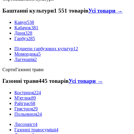
Баштанні культури
1 551 товарів
Усі товари →
Кавун
538
Кабачок
381
Диня
328
Гарбуз
285
Підщепи гарбузових культур
12
Момордика
5
Лагенарія
2
Сорти
Газонні трави
Газонні трави
445 товарів
Усі товари →
Костриця
224
М'ятлик
89
Райграс
68
Грястиця
29
Польовиця
24
Лисохвіст
4
Газонні травосуміші
4