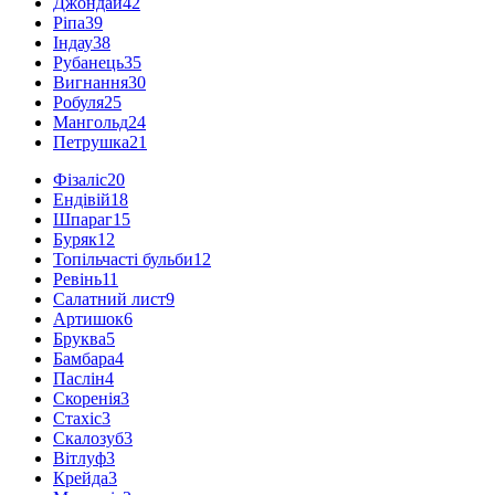
Джондай
42
Ріпа
39
Індау
38
Рубанець
35
Вигнання
30
Робуля
25
Мангольд
24
Петрушка
21
Фізаліс
20
Ендівій
18
Шпараг
15
Буряк
12
Топільчасті бульби
12
Ревінь
11
Салатний лист
9
Артишок
6
Бруква
5
Бамбара
4
Паслін
4
Скоренія
3
Стахіс
3
Скалозуб
3
Вітлуф
3
Крейда
3