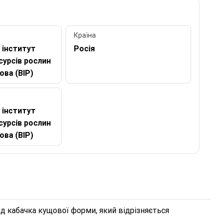
Країна
 інститут
Росія
сурсів рослин
лова (ВІР)
 інститут
сурсів рослин
лова (ВІР)
 кабачка кущової форми, який відрізняється