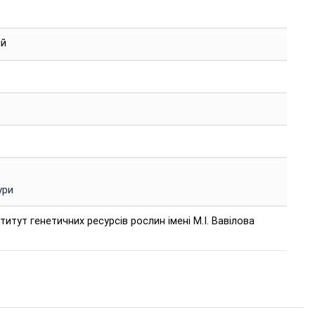
ий
ури
титут генетичних ресурсів рослин імені М.І. Вавілова