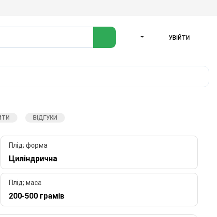
УВІЙТИ
МОВА
ИТИ
ВІДГУКИ
Плід; форма
Циліндрична
Плід; маса
200-500 грамів