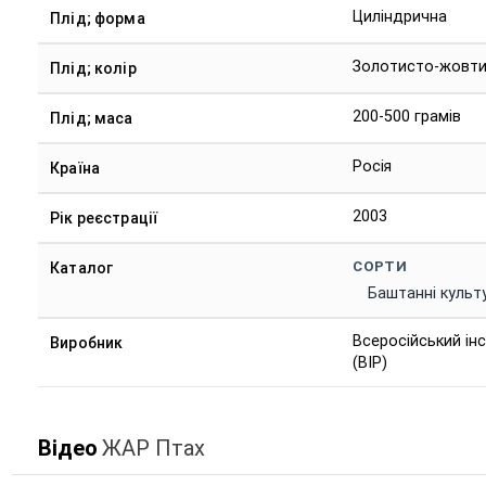
Циліндрична
Плід; форма
Золотисто-жовт
Плід; колір
200-500 грамів
Плід; маса
Росія
Країна
2003
Рік реєстрації
СОРТИ
Каталог
Баштанні культ
Всеросійський інс
Виробник
(ВІР)
Відео
ЖАР Птах