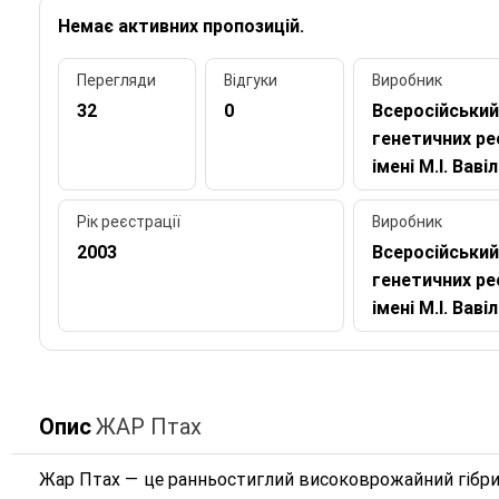
Немає активних пропозицій.
Перегляди
Відгуки
Виробник
32
0
Всеросійський
генетичних ре
імені М.І. Ваві
Рік реєстрації
Виробник
2003
Всеросійський
генетичних ре
імені М.І. Ваві
Опис
ЖАР Птах
Жар Птах — це ранньостиглий високоврожайний гібрид