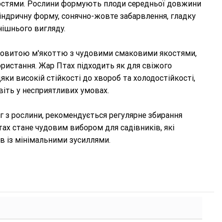
стями. Рослини формують плоди середньої довжини
иліндричну форму, сонячно-жовте забарвлення, гладку
нішнього вигляду.
оковитою м'якоттю з чудовими смаковими якостями,
ористання. Жар Птах підходить як для свіжого
яки високій стійкості до хвороб та холодостійкості,
віть у несприятливих умовах.
кг з рослини, рекомендується регулярне збирання
х стане чудовим вибором для садівників, які
в із мінімальними зусиллями.