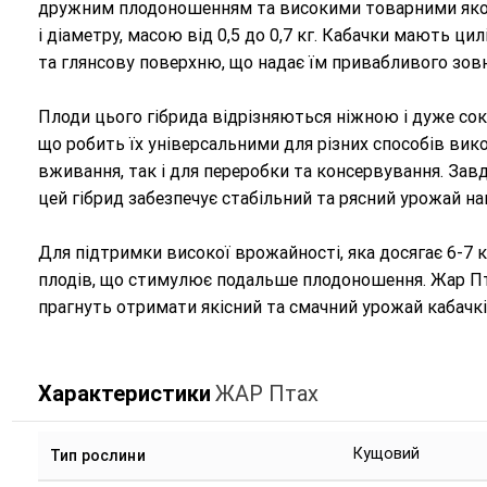
дружним плодоношенням та високими товарними яко
і діаметру, масою від 0,5 до 0,7 кг. Кабачки мають ц
та глянсову поверхню, що надає їм привабливого зов
Плоди цього гібрида відрізняються ніжною і дуже с
що робить їх універсальними для різних способів вик
вживання, так і для переробки та консервування. Завд
цей гібрид забезпечує стабільний та рясний урожай на
Для підтримки високої врожайності, яка досягає 6-7 
плодів, що стимулює подальше плодоношення. Жар Пта
прагнуть отримати якісний та смачний урожай кабачкі
Характеристики
ЖАР Птах
Кущовий
Тип рослини