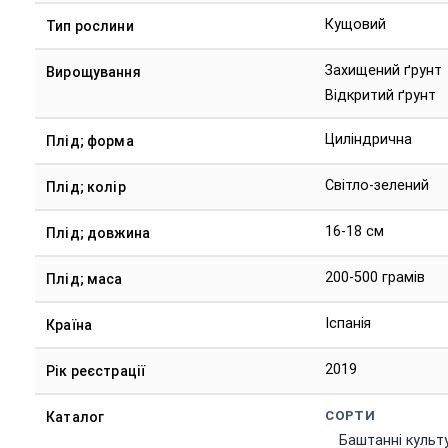
Кущовий
Тип рослини
Захищений ґрунт
Вирощування
Відкритий ґрунт
Циліндрична
Плід; форма
Світло-зелений
Плід; колір
16-18 см
Плід; довжина
200-500 грамів
Плід; маса
Іспанія
Країна
2019
Рік реєстрації
СОРТИ
Каталог
Баштанні культ