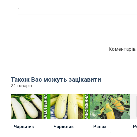
Коментарів 
Також Вас можуть зацікавити
24 товарів
Чарівник
Чарівник
Рапаз
Р
Наукові установи
Наукові установи
Інші виробники
Ін