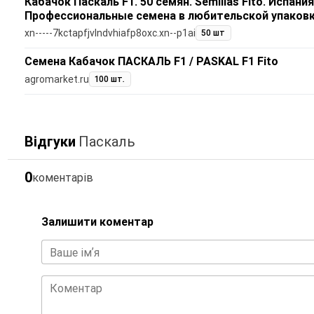
Кабачок Паскаль F1. 50 семян. Semillas Fitó. Испани
Профессиональные семена в любительской упаков
xn-----7kctapfjvlndvhiafp8oxc.xn--p1ai
50 шт
Семена Кабачок ПАСКАЛЬ F1 / PASKAL F1 Fito
agromarket.ru
100 шт.
Відгуки
Паскаль
0
коментарів
Залишити коментар
Ваше імʼя
Коментар