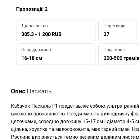
Пропозиції: 2
Діапазон цін
Перегляди
305.3 - 1 200 RUB
37
Плід; довжина
Плід; маса
16-18 см
200-500 грамі
Опис
Паскаль
Кабачок Паскаль F1 представляє собою ультра-ранні
високою врожайністю. Плоди мають циліндричну форму
цяточками, середню довжину 15-17 см і діаметр 4-5 см, 
щільна, хрустка та малосоковита, має гарний смак. На
Рослина вирізняється темно-зеленим великим листям