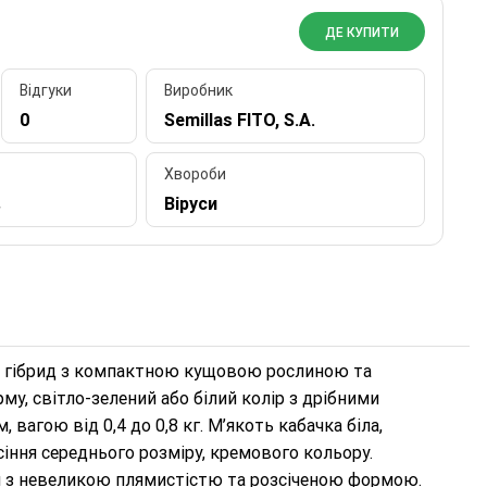
ДЕ КУПИТИ
Відгуки
Виробник
0
Semillas FITO, S.A.
Хвороби
в
Віруси
й гібрид з компактною кущовою рослиною та
, світло-зелений або білий колір з дрібними
вагою від 0,4 до 0,8 кг. М’якоть кабачка біла,
сіння середнього розміру, кремового кольору.
 з невеликою плямистістю та розсіченою формою.