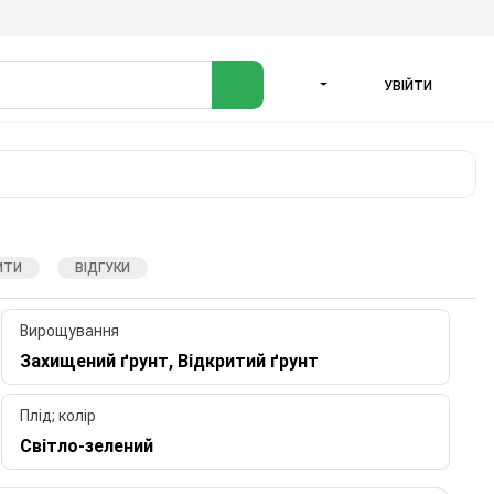
УВІЙТИ
МОВА
ИТИ
ВІДГУКИ
Вирощування
Захищений ґрунт, Відкритий ґрунт
Плід; колір
Світло-зелений