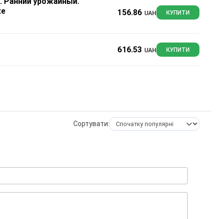
я. Ранний урожайный.
ке
156.86
UAH
КУПИТИ
616.53
UAH
КУПИТИ
Сортувати: