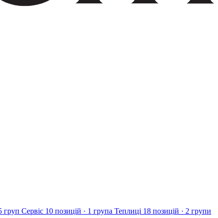
5 груп
Сервіс
10 позицій · 1 група
Теплиці
18 позицій · 2 групи