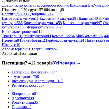
Дізнатися більше
Довідник по культурах
Хвороби рослин
Шкідники
Бур'яни
Дію
Підкатегорії
50 груп · 57 064 позицій
Пестициди
7 412
Добрива
1 717
Цитрусові культури
11
Екзотичні культури
28
Підщепи
140
Лікар
культури
566
Кормові культури
1 458
Кісточкові культури
997
Ово
культури
3 458
Ягідні культури
1 339
Крапельне зрошення
112
Трактори
312
Мінітрактори
89
Комбайни
234
Міні-комбайни
6
Жн
Причепи
8
Ґрунтофрези
12
Глибокорозпушувачі
24
Навантажувач
Послуги
10
Агроматеріали
11
Тваринництво
7
Агрохімія
Пестициди
Пестициди
7 412 товарів
Усі товари →
Гербіциди, Десиканти
3 644
Фунгіциди
1 758
Інсектициди, Акарициди
1 317
Регулятор росту
537
Біопрепарати
81
Ад'юванти
38
Родентициди
35
Прилипачі
2