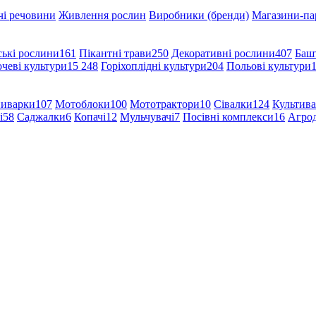
чі речовини
Живлення рослин
Виробники (бренди)
Магазини-па
ські рослини
161
Пікантні трави
250
Декоративні рослини
407
Баш
чеві культури
15 248
Горіхоплідні культури
204
Польові культури
иварки
107
Мотоблоки
100
Мототрактори
10
Сівалки
124
Культив
і
58
Саджалки
6
Копачі
12
Мульчувачі
7
Посівні комплекси
16
Агро