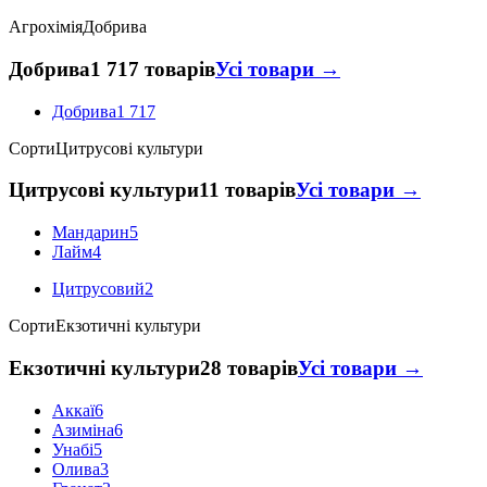
Агрохімія
Добрива
Добрива
1 717 товарів
Усі товари →
Добрива
1 717
Сорти
Цитрусові культури
Цитрусові культури
11 товарів
Усі товари →
Мандарин
5
Лайм
4
Цитрусовий
2
Сорти
Екзотичні культури
Екзотичні культури
28 товарів
Усі товари →
Аккаї
6
Азиміна
6
Унабі
5
Олива
3