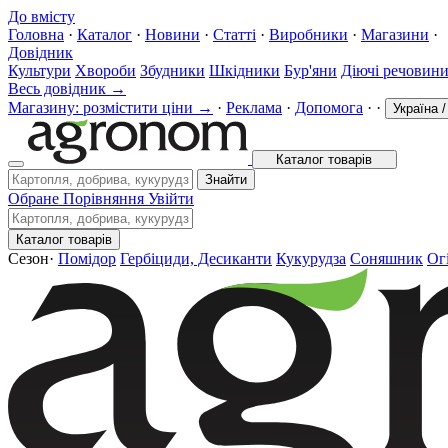
До вмісту
Головна
·
Каталог
·
Новини
·
Статті
·
Виробники
·
Магазини
·
Довідник
Культури
Хвороби
Збудники
Шкідники
Бур'яни
Діючі речовин
Весь довідник →
Магазину: розмістити ціни →
·
Реклама
·
Допомога
·
·
Україна
/
Каталог товарів
Знайти
Обране
Порівняння
Увійти
Каталог товарів
Сезон
·
Помідор
Гербіциди, Десиканти
Кукурудза
Соняшник
Ог