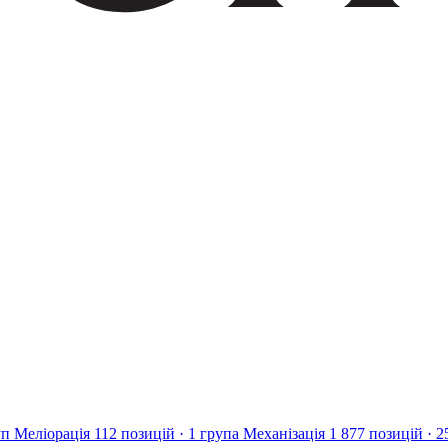
уп
Меліорація
112 позицій · 1 група
Механізація
1 877 позицій · 2