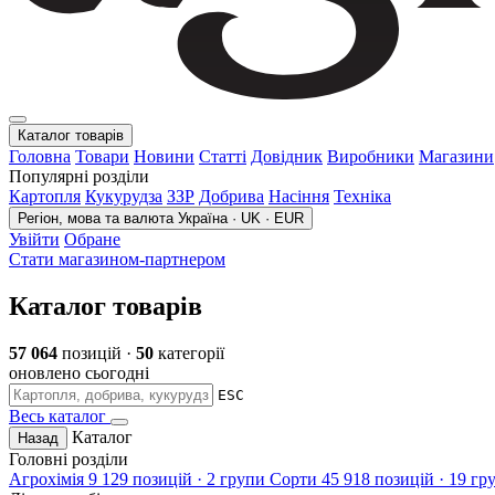
Каталог товарів
Головна
Товари
Новини
Статті
Довідник
Виробники
Магазини
Популярні розділи
Картопля
Кукурудза
ЗЗР
Добрива
Насіння
Техніка
Регіон, мова та валюта
Україна · UK · EUR
Увійти
Обране
Стати магазином-партнером
Каталог товарів
57 064
позицій ·
50
категорії
оновлено сьогодні
ESC
Весь каталог
Каталог
Назад
Головні розділи
Агрохімія
9 129 позицій · 2 групи
Сорти
45 918 позицій · 19 гр