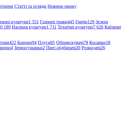
ртнери
Статті та огляди
Новини ринку
танні культури
1 551
Газонні трави
445
Гриби
129
Зелені
10 189
Насіння культури
1 711
Технічні культури
7 626
Квіткові
атори
422
Борони
94
Плуги
85
Обприскувачі
78
Косарки
18
дрони
4
Зерносушарки
2
Прес-підбирачі
20
Розкидачі
26