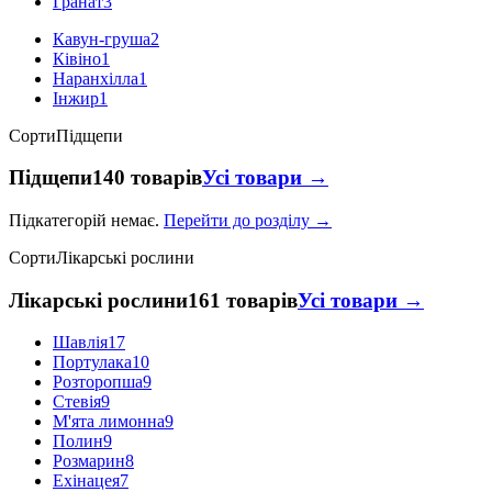
Гранат
3
Кавун-груша
2
Ківіно
1
Наранхілла
1
Інжир
1
Сорти
Підщепи
Підщепи
140 товарів
Усі товари →
Підкатегорій немає.
Перейти до розділу →
Сорти
Лікарські рослини
Лікарські рослини
161 товарів
Усі товари →
Шавлія
17
Портулака
10
Розторопша
9
Стевія
9
М'ята лимонна
9
Полин
9
Розмарин
8
Ехінацея
7