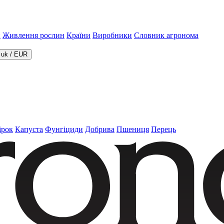
и
Живлення рослин
Країни
Виробники
Словник агронома
uk
/
EUR
ірок
Капуста
Фунгіциди
Добрива
Пшениця
Перець