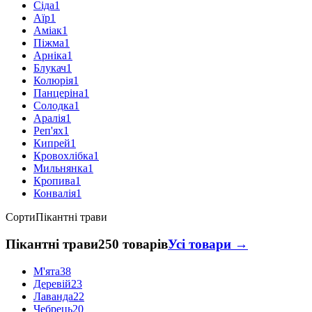
Сіда
1
Аїр
1
Аміак
1
Піжма
1
Арніка
1
Блукач
1
Колюрія
1
Панцеріна
1
Солодка
1
Аралія
1
Реп'ях
1
Кипрей
1
Кровохлібка
1
Мильнянка
1
Кропива
1
Конвалія
1
Сорти
Пікантні трави
Пікантні трави
250 товарів
Усі товари →
М'ята
38
Деревій
23
Лаванда
22
Чебрець
20