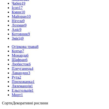
Чабер
19
Ісоп
17
Кмин
10
Майоран
10
Нігела
9
Лохман
9
Аніс
9
Котовник
9
Змієїд
9
Огіркова трава
8
Копър
7
Монарда
6
Шафран
6
Любисток
6
Плеуганець
4
Лавандин
3
Рута
2
Прихожанка
1
Лялеманція
1
Ельсгольція
1
Мирт
1
Сорти
Декоративні рослини