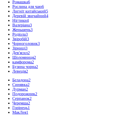
Ромашка
6
Рослина для чаю
6
Лигніт китайський
5
Деревій звичайний
4
Нігтики
4
Валеріана
3
Женьшень
3
Родіола
3
Звіробій
3
Чорноголовик
3
Зірниці
3
Дев'ясил
2
Шоломниця
2
камфорома
2
Бузина чорна
2
Левеція
2
Беладона
2
Синявка
2
Дурман
2
Подорожник
2
Серпанок
2
Черемша
2
Горінець
1
МакЛея
1