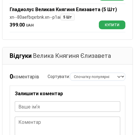
Гладиолус Великая Княгиня Елизавета (5 Шт)
xn--80aefbqxrbnk.xn--p1ai
5 Шт
399.00
UAH
КУПИТИ
Відгуки
Велика Княгиня Єлизавета
0
коментарів
Сортувати:
Залишити коментар
Ваше імʼя
Коментар