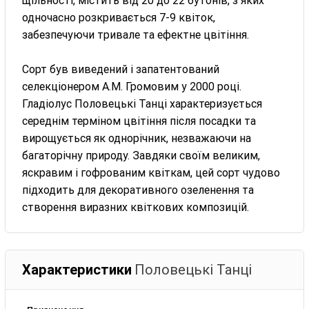
щільності, містить від 20 до 22 бутонів, з яких
одночасно розкривається 7-9 квіток,
забезпечуючи тривале та ефектне цвітіння.
Сорт був виведений і запатентований
селекціонером А.М. Громовим у 2000 році.
Гладіолус Половецькі Танці характеризується
середнім терміном цвітіння після посадки та
вирощується як однорічник, незважаючи на
багаторічну природу. Завдяки своїм великим,
яскравим і гофрованим квіткам, цей сорт чудово
підходить для декоративного озеленення та
створення виразних квіткових композицій.
Характеристики
Половецькі Танці