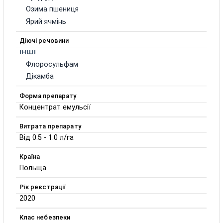
Озима пшениця
Ярий ячмінь
Діючі речовини
ІНШІ
Флоросульфам
Дікамба
Форма препарату
Концентрат емульсії
Витрата препарату
Від 0.5 - 1.0 л/га
Країна
Польща
Рік реєстрації
2020
Клас небезпеки