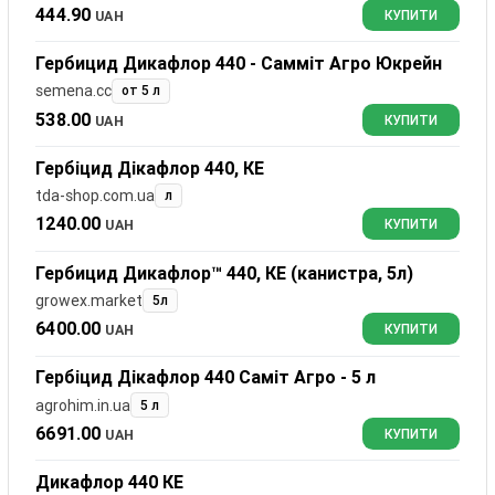
444.90
UAH
КУПИТИ
Гербицид Дикафлор 440 - Самміт Агро Юкрейн
semena.cc
от 5 л
538.00
UAH
КУПИТИ
Гербіцид Дікафлор 440, КЕ
tda-shop.com.ua
л
1240.00
UAH
КУПИТИ
Гербицид Дикафлор™ 440, КЕ (канистра, 5л)
growex.market
5л
6400.00
UAH
КУПИТИ
Гербіцид Дікафлор 440 Саміт Агро - 5 л
agrohim.in.ua
5 л
6691.00
UAH
КУПИТИ
Дикафлор 440 КЕ