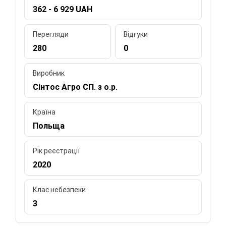
362 - 6 929 UAH
Перегляди
Відгуки
280
0
Виробник
Сінтос Агро СП. з о.р.
Країна
Польща
Рік реєстрації
2020
Клас небезпеки
3