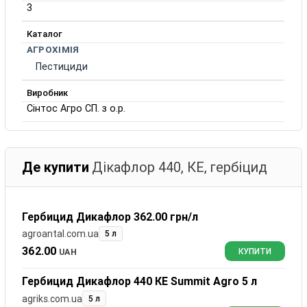
3
Каталог
АГРОХІМІЯ
Пестициди
Виробник
Сінтос Агро СП. з о.р.
Де купити
Дікафлор 440, КЕ, гербіцид
Гербицид Дикафлор 362.00 грн/л
agroantal.com.ua
5 л
362.00
UAH
КУПИТИ
Гербицид Дикафлор 440 КЕ Summit Agro 5 л
agriks.com.ua
5 л