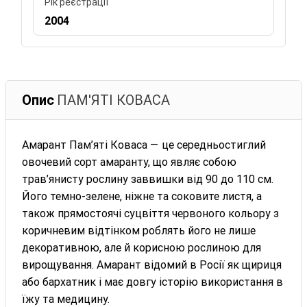
Рік реєстрації
2004
Опис
ПАМ'ЯТІ КОВА́СА
Амарант Пам’яті Коваса — це середньостиглий
овочевий сорт амаранту, що являє собою
трав’янисту рослину заввишки від 90 до 110 см.
Його темно-зелене, ніжне та соковите листя, а
також прямостоячі суцвіття червоного кольору з
коричневим відтінком роблять його не лише
декоративною, але й корисною рослиною для
вирощування. Амарант відомий в Росії як щириця
або бархатник і має довгу історію використання в
їжу та медицину.