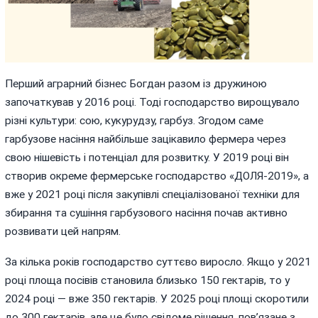
Перший аграрний бізнес Богдан разом із дружиною
започаткував у 2016 році. Тоді господарство вирощувало
різні культури: сою, кукурудзу, гарбуз. Згодом саме
гарбузове насіння найбільше зацікавило фермера через
свою нішевість і потенціал для розвитку. У 2019 році він
створив окреме фермерське господарство «ДОЛЯ-2019», а
вже у 2021 році після закупівлі спеціалізованої техніки для
збирання та сушіння гарбузового насіння почав активно
розвивати цей напрям.
За кілька років господарство суттєво виросло. Якщо у 2021
році площа посівів становила близько 150 гектарів, то у
2024 році — вже 350 гектарів. У 2025 році площі скоротили
до 300 гектарів, але це було свідоме рішення, пов’язане з