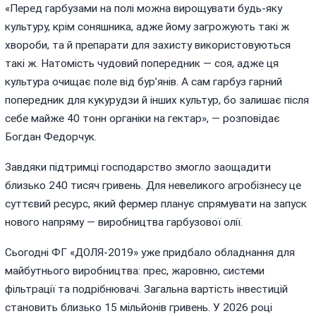
«Перед гарбузами на полі можна вирощувати будь-яку
культуру, крім соняшника, адже йому загрожують такі ж
хвороби, та й препарати для захисту використовуються
такі ж. Натомість чудовий попередник — соя, адже ця
культура очищає поле від бур’янів. А сам гарбуз гарний
попередник для кукурудзи й інших культур, бо залишає після
себе майже 40 тонн органіки на гектар», — розповідає
Богдан Федорчук.
Завдяки підтримці господарство змогло заощадити
близько 240 тисяч гривень. Для невеликого агробізнесу це
суттєвий ресурс, який фермер планує спрямувати на запуск
нового напряму — виробництва гарбузової олії.
Сьогодні ФГ «ДОЛЯ-2019» уже придбало обладнання для
майбутнього виробництва: прес, жаровню, системи
фільтрації та подрібнювачі. Загальна вартість інвестицій
становить близько 15 мільйонів гривень. У 2026 році