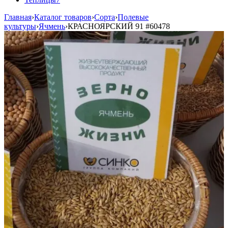
Главная
›
Каталог товаров
›
Сорта
›
Полевые
культуры
›
Ячмень
›
КРАСНОЯРСКИЙ 91
#60478