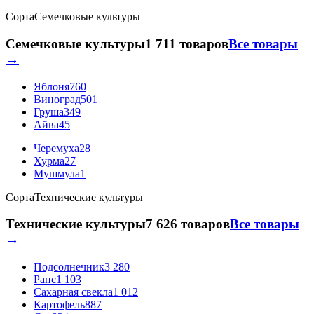
Сорта
Семечковые культуры
Семечковые культуры
1 711 товаров
Все товары
→
Яблоня
760
Виноград
501
Груша
349
Айва
45
Черемуха
28
Хурма
27
Мушмула
1
Сорта
Технические культуры
Технические культуры
7 626 товаров
Все товары
→
Подсолнечник
3 280
Рапс
1 103
Сахарная свекла
1 012
Картофель
887