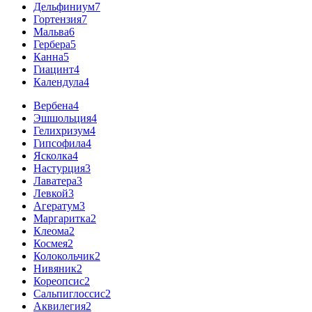
Дельфиниум
7
Гортензия
7
Мальва
6
Гербера
5
Канна
5
Гиацинт
4
Календула
4
Вербена
4
Эшшольция
4
Гелихризум
4
Гипсофила
4
Ясколка
4
Настурция
3
Лаватера
3
Левкой
3
Агератум
3
Маргаритка
2
Клеома
2
Космея
2
Колокольчик
2
Нивяник
2
Кореопсис
2
Сальпиглоссис
2
Аквилегия
2