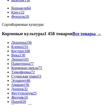
Базилик
138
Кориандр
64
Кресс
22
Фенхель
18
Сорта
Кормовые культуры
Кормовые культуры
1 458 товаров
Все товары →
Люцерна
236
Клевер
231
Кострец
168
Вика
130
Люпин
105
Пажитница
77
Кормовая свекла
75
Тимофеевка
72
Суданская трава
53
Эспарцет
46
Амарант
36
Донник
32
Фестулолиум
25
Житняк
24
Пырей
20