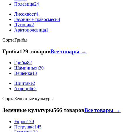
Полевица
24
Лисохвост
4
Газонные травосмеси
4
Луговик
2
Арктополевица
1
Сорта
Грибы
Грибы
129 товаров
Все товары →
Грибы
82
Шампиньон
30
Вешенка
13
Шиитаке
2
Агроцибе
2
Сорта
Зеленные культуры
Зеленные культуры
566 товаров
Все товары →
Укроп
179
Петрушка
145