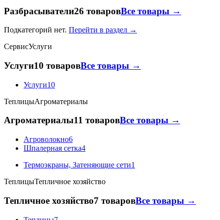
Разбрасыватели
26 товаров
Все товары →
Подкатегорий нет.
Перейти в раздел →
Сервис
Услуги
Услуги
10 товаров
Все товары →
Услуги
10
Теплицы
Агроматериалы
Агроматериалы
11 товаров
Все товары →
Агроволокно
6
Шпалерная сетка
4
Термоэкраны, Затеняющие сети
1
Теплицы
Тепличное хозяйство
Тепличное хозяйство
7 товаров
Все товары →
Теплицы
7