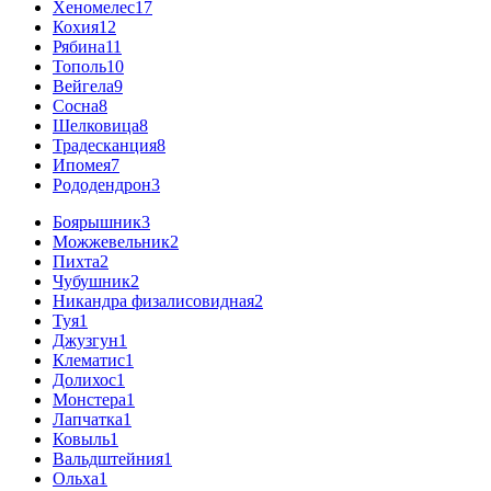
Хеномелес
17
Кохия
12
Рябина
11
Тополь
10
Вейгела
9
Сосна
8
Шелковица
8
Традесканция
8
Ипомея
7
Рододендрон
3
Боярышник
3
Можжевельник
2
Пихта
2
Чубушник
2
Никандра физалисовидная
2
Туя
1
Джузгун
1
Клематис
1
Долихос
1
Монстера
1
Лапчатка
1
Ковыль
1
Вальдштейния
1
Ольха
1