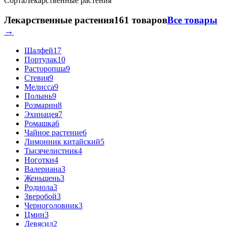
Сорта
Лекарственные растения
Лекарственные растения
161 товаров
Все товары
→
Шалфей
17
Портулак
10
Расторопша
9
Стевия
9
Мелисса
9
Полынь
9
Розмарин
8
Эхинацея
7
Ромашка
6
Чайное растение
6
Лимонник китайский
5
Тысячелистник
4
Ноготки
4
Валериана
3
Женьшень
3
Родиола
3
Зверобой
3
Черноголовник
3
Цмин
3
Девясил
2