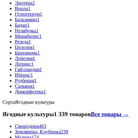
Энотера
2
Виола
1
Гелиптерум
1
Бальзамин
1
Бадан
1
Незабудка
1
Мирабилис
1
Резеда
1
Целозия
1
Брахикома
1
Лобелия
1
Лихнис
1
Гайллардия
1
Иберис
1
Рудбекия
1
Сальвия
1
Диморфотека
1
Сорта
Ягодные культуры
Ягодные культуры
1 339 товаров
Все товары →
Смородина
463
Земляника, Клубника
239
Малина
174