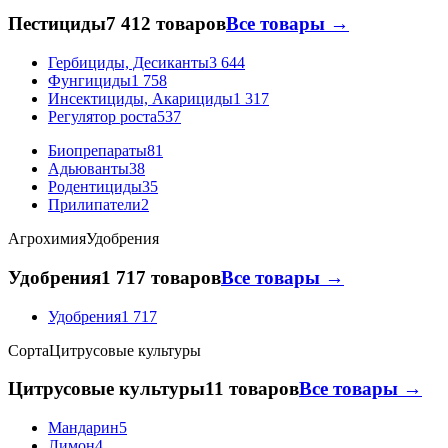
Пестициды
7 412 товаров
Все товары →
Гербициды, Десиканты
3 644
Фунгициды
1 758
Инсектициды, Акарициды
1 317
Регулятор роста
537
Биопрепараты
81
Адьюванты
38
Родентициды
35
Прилипатели
2
Агрохимия
Удобрения
Удобрения
1 717 товаров
Все товары →
Удобрения
1 717
Сорта
Цитрусовые культуры
Цитрусовые культуры
11 товаров
Все товары →
Мандарин
5
Лимон
4