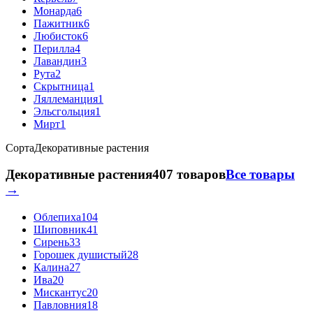
Монарда
6
Пажитник
6
Любисток
6
Перилла
4
Лавандин
3
Рута
2
Скрытница
1
Ляллеманция
1
Эльсгольция
1
Мирт
1
Сорта
Декоративные растения
Декоративные растения
407 товаров
Все товары
→
Облепиха
104
Шиповник
41
Сирень
33
Горошек душистый
28
Калина
27
Ива
20
Мискантус
20
Павловния
18