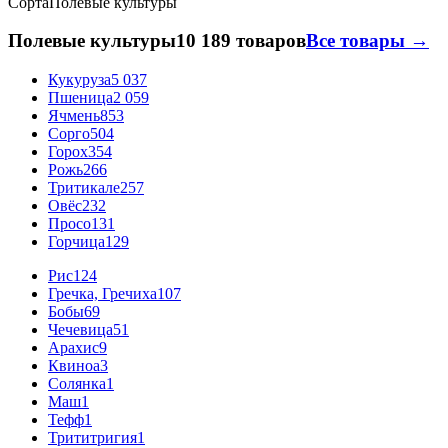
Сорта
Полевые культуры
Полевые культуры
10 189 товаров
Все товары →
Кукуруза
5 037
Пшеница
2 059
Ячмень
853
Сорго
504
Горох
354
Рожь
266
Тритикале
257
Овёс
232
Просо
131
Горчица
129
Рис
124
Гречка, Гречиха
107
Бобы
69
Чечевица
51
Арахис
9
Квиноа
3
Солянка
1
Маш
1
Тефф
1
Трититригия
1