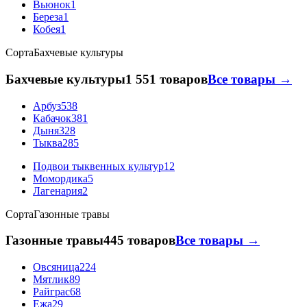
Вьюнок
1
Береза
1
Кобея
1
Сорта
Бахчевые культуры
Бахчевые культуры
1 551 товаров
Все товары →
Арбуз
538
Кабачок
381
Дыня
328
Тыква
285
Подвои тыквенных культур
12
Момордика
5
Лагенария
2
Сорта
Газонные травы
Газонные травы
445 товаров
Все товары →
Овсяница
224
Мятлик
89
Райграс
68
Ежа
29