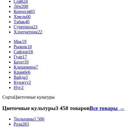
Соя
824
Лён
208
Конопля
65
Хмель
60
Табак
40
Сурепица
23
Хлопчатник
22
Мак
19
Рыжик
18
Сафлор
18
Гуар
17
Батат
10
Клещевина
7
Крамбе
6
Вайда
3
Кунжут
2
Нуг
2
Сорта
Цветочные культуры
Цветочные культуры
3 458 товаров
Все товары →
Тюльпаны
1 506
Роза
283