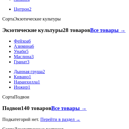
Цитрон
2
Сорта
Экзотические культуры
Экзотические культуры
28 товаров
Все товары →
Фейхоа
6
Азимина
6
Унаби
5
Маслина
3
Гранат
3
Дынная груша
2
Кивано
1
Наранхилла
1
Инжир
1
Сорта
Подвои
Подвои
140 товаров
Все товары →
Подкатегорий нет.
Перейти в раздел →