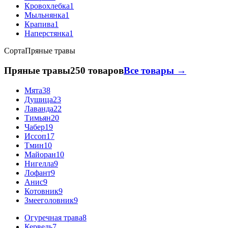
Кровохлебка
1
Мыльнянка
1
Крапива
1
Наперстянка
1
Сорта
Пряные травы
Пряные травы
250 товаров
Все товары →
Мята
38
Душица
23
Лаванда
22
Тимьян
20
Чабер
19
Иссоп
17
Тмин
10
Майоран
10
Нигелла
9
Лофант
9
Анис
9
Котовник
9
Змееголовник
9
Огуречная трава
8
Кервель
7