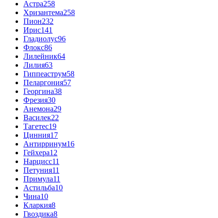
Астра
258
Хризантема
258
Пион
232
Ирис
141
Гладиолус
96
Флокс
86
Лилейник
64
Лилия
63
Гиппеаструм
58
Пеларгония
57
Георгина
38
Фрезия
30
Анемона
29
Василек
22
Тагетес
19
Цинния
17
Антирринум
16
Гейхера
12
Нарцисс
11
Петуния
11
Примула
11
Астильба
10
Чина
10
Кларкия
8
Гвоздика
8