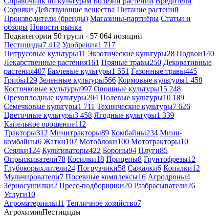
Справочник по культурам
Болезни растений
Вредители
Сорняки
Действующие вещества
Питание растений
Производители (бренды)
Магазины-партнёры
Статьи и
обзоры
Новости рынка
Подкатегории
50 групп · 57 064 позиций
Пестициды
7 412
Удобрения
1 717
Цитрусовые культуры
11
Экзотические культуры
28
Подвои
140
Лекарственные растения
161
Пряные травы
250
Декоративные
растения
407
Бахчевые культуры
1 551
Газонные травы
445
Грибы
129
Зеленные культуры
566
Кормовые культуры
1 458
Косточковые культуры
997
Овощные культуры
15 248
Орехоплодные культуры
204
Полевые культуры
10 189
Семечковые культуры
1 711
Технические культуры
7 626
Цветочные культуры
3 458
Ягодные культуры
1 339
Капельное орошение
112
Тракторы
312
Минитракторы
89
Комбайны
234
Мини-
комбайны
6
Жатки
107
Мотоблоки
100
Мототракторы
10
Сеялки
124
Культиваторы
422
Бороны
94
Плуги
85
Опрыскиватели
78
Косилки
18
Прицепы
8
Грунтофрезы
12
Глубокорыхлители
24
Погрузчики
58
Сажалки
6
Копалки
12
Мульчирователи
7
Посевные комплексы
16
Агродроны
4
Зерносушилки
2
Пресс-подборщики
20
Разбрасыватели
26
Услуги
10
Агроматериалы
11
Тепличное хозяйство
7
Агрохимия
Пестициды