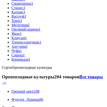
Скорцонера
3
Стахис
3
Катран
3
Витлуф
3
Хрен
3
Мелотрия
2
Овсяный корень
1
Якон
1
Клаусия
1
Топинсолнечник
1
Ангурия
1
Чуфа
1
Сараха
1
Бенинказа
1
Сорта
Орехоплодные культуры
Орехоплодные культуры
204 товаров
Все товары
→
Грецкий орех
108
Фундук, Лещина
96