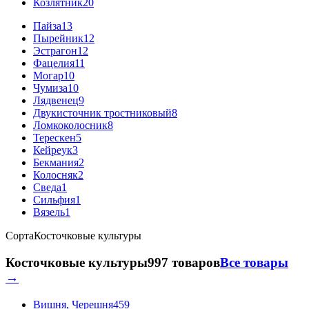
Козлятник
20
Пайза
13
Пырейник
12
Эстрагон
12
Фацелия
11
Могар
10
Чумиза
10
Лядвенец
9
Двукисточник тростниковый
8
Ломкоколосник
8
Терескен
5
Кейреук
3
Бекмания
2
Колосняк
2
Сведа
1
Сильфия
1
Вязель
1
Сорта
Косточковые культуры
Косточковые культуры
997 товаров
Все товары
→
Вишня, Черешня
459