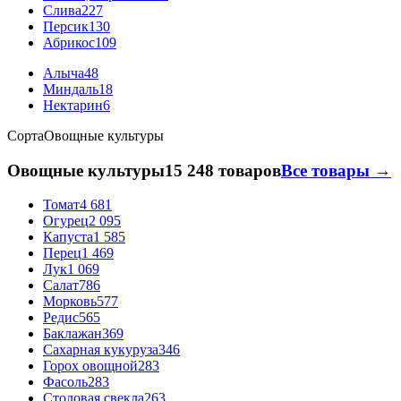
Слива
227
Персик
130
Абрикос
109
Алыча
48
Миндаль
18
Нектарин
6
Сорта
Овощные культуры
Овощные культуры
15 248 товаров
Все товары →
Томат
4 681
Огурец
2 095
Капуста
1 585
Перец
1 469
Лук
1 069
Салат
786
Морковь
577
Редис
565
Баклажан
369
Сахарная кукуруза
346
Горох овощной
283
Фасоль
283
Столовая свекла
263