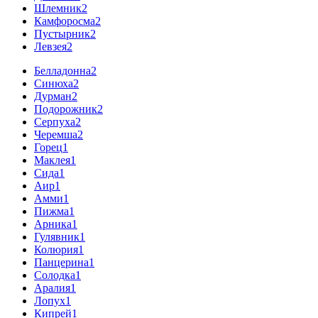
Шлемник
2
Камфоросма
2
Пустырник
2
Левзея
2
Белладонна
2
Синюха
2
Дурман
2
Подорожник
2
Серпуха
2
Черемша
2
Горец
1
Маклея
1
Сида
1
Аир
1
Амми
1
Пижма
1
Арника
1
Гулявник
1
Колюрия
1
Панцерина
1
Солодка
1
Аралия
1
Лопух
1
Кипрей
1