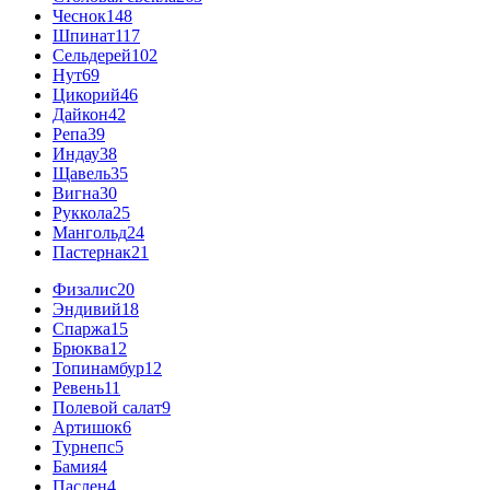
Чеснок
148
Шпинат
117
Сельдерей
102
Нут
69
Цикорий
46
Дайкон
42
Репа
39
Индау
38
Щавель
35
Вигна
30
Руккола
25
Мангольд
24
Пастернак
21
Физалис
20
Эндивий
18
Спаржа
15
Брюква
12
Топинамбур
12
Ревень
11
Полевой салат
9
Артишок
6
Турнепс
5
Бамия
4
Паслен
4