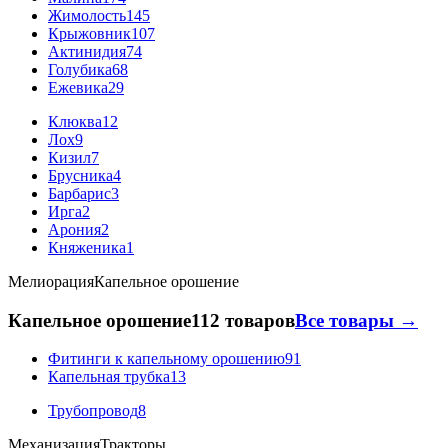
Жимолость
145
Крыжовник
107
Актинидия
74
Голубика
68
Ежевика
29
Клюква
12
Лох
9
Кизил
7
Брусника
4
Барбарис
3
Ирга
2
Арония
2
Княженика
1
Мелиорация
Капельное орошение
Капельное орошение
112 товаров
Все товары →
Фитинги к капельному орошению
91
Капельная трубка
13
Трубопровод
8
Механизация
Тракторы