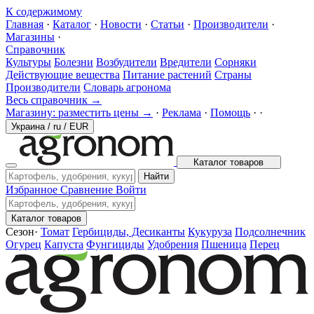
К содержимому
Главная
·
Каталог
·
Новости
·
Статьи
·
Производители
·
Магазины
·
Справочник
Культуры
Болезни
Возбудители
Вредители
Сорняки
Действующие вещества
Питание растений
Страны
Производители
Словарь агронома
Весь справочник →
Магазину: разместить цены →
·
Реклама
·
Помощь
·
·
Украина
/
ru
/
EUR
Каталог товаров
Найти
Избранное
Сравнение
Войти
Каталог товаров
Сезон
·
Томат
Гербициды, Десиканты
Кукуруза
Подсолнечник
Огурец
Капуста
Фунгициды
Удобрения
Пшеница
Перец