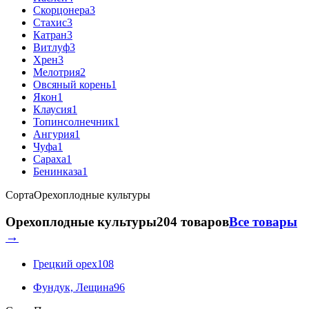
Скорцонера
3
Стахис
3
Катран
3
Витлуф
3
Хрен
3
Мелотрия
2
Овсяный корень
1
Якон
1
Клаусия
1
Топинсолнечник
1
Ангурия
1
Чуфа
1
Сараха
1
Бенинказа
1
Сорта
Орехоплодные культуры
Орехоплодные культуры
204 товаров
Все товары
→
Грецкий орех
108
Фундук, Лещина
96