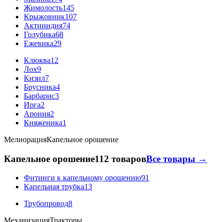
Жимолость
145
Крыжовник
107
Актинидия
74
Голубика
68
Ежевика
29
Клюква
12
Лох
9
Кизил
7
Брусника
4
Барбарис
3
Ирга
2
Арония
2
Княженика
1
Мелиорация
Капельное орошение
Капельное орошение
112 товаров
Все товары →
Фитинги к капельному орошению
91
Капельная трубка
13
Трубопровод
8
Механизация
Тракторы