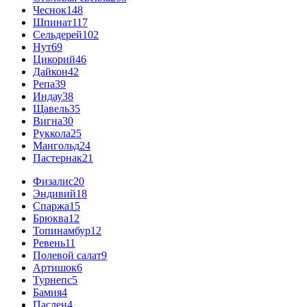
Чеснок
148
Шпинат
117
Сельдерей
102
Нут
69
Цикорий
46
Дайкон
42
Репа
39
Индау
38
Щавель
35
Вигна
30
Руккола
25
Мангольд
24
Пастернак
21
Физалис
20
Эндивий
18
Спаржа
15
Брюква
12
Топинамбур
12
Ревень
11
Полевой салат
9
Артишок
6
Турнепс
5
Бамия
4
Паслен
4