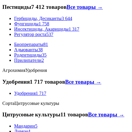
Пестициды
7 412 товаров
Все товары →
Гербициды, Десиканты
3 644
Фунгициды
1 758
Инсектициды, Акарициды
1 317
Регулятор роста
537
Биопрепараты
81
Адьюванты
38
Родентициды
35
Прилипатели
2
Агрохимия
Удобрения
Удобрения
1 717 товаров
Все товары →
Удобрения
1 717
Сорта
Цитрусовые культуры
Цитрусовые культуры
11 товаров
Все товары →
Мандарин
5
Лимон
4