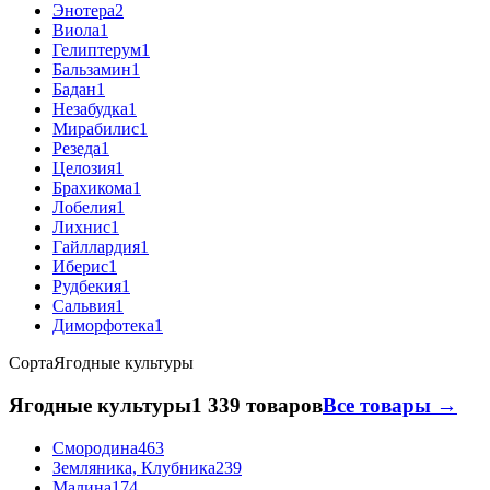
Энотера
2
Виола
1
Гелиптерум
1
Бальзамин
1
Бадан
1
Незабудка
1
Мирабилис
1
Резеда
1
Целозия
1
Брахикома
1
Лобелия
1
Лихнис
1
Гайллардия
1
Иберис
1
Рудбекия
1
Сальвия
1
Диморфотека
1
Сорта
Ягодные культуры
Ягодные культуры
1 339 товаров
Все товары →
Смородина
463
Земляника, Клубника
239
Малина
174