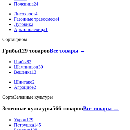
Полевица
24
Лисохвост
4
Газонные травосмеси
4
Луговик
2
Арктополевица
1
Сорта
Грибы
Грибы
129 товаров
Все товары →
Грибы
82
Шампиньон
30
Вешенка
13
Шиитаке
2
Агроцибе
2
Сорта
Зеленные культуры
Зеленные культуры
566 товаров
Все товары →
Укроп
179
Петрушка
145