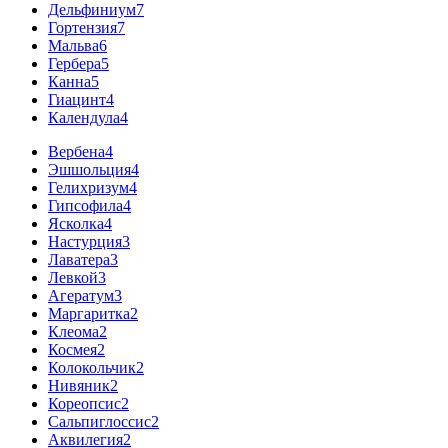
Дельфиниум
7
Гортензия
7
Мальва
6
Гербера
5
Канна
5
Гиацинт
4
Календула
4
Вербена
4
Эшшольция
4
Гелихризум
4
Гипсофила
4
Ясколка
4
Настурция
3
Лаватера
3
Левкой
3
Агератум
3
Маргаритка
2
Клеома
2
Космея
2
Колокольчик
2
Нивяник
2
Кореопсис
2
Сальпиглоссис
2
Аквилегия
2