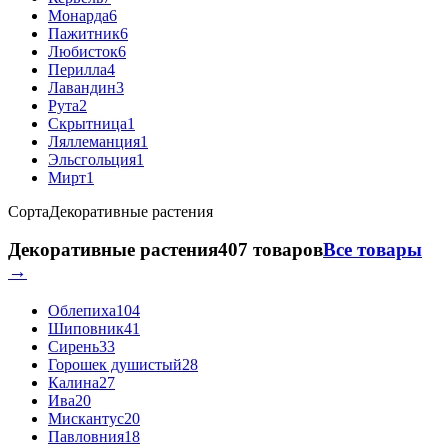
Монарда
6
Пажитник
6
Любисток
6
Перилла
4
Лавандин
3
Рута
2
Скрытница
1
Ляллеманция
1
Эльсгольция
1
Мирт
1
Сорта
Декоративные растения
Декоративные растения
407 товаров
Все товары
→
Облепиха
104
Шиповник
41
Сирень
33
Горошек душистый
28
Калина
27
Ива
20
Мискантус
20
Павловния
18