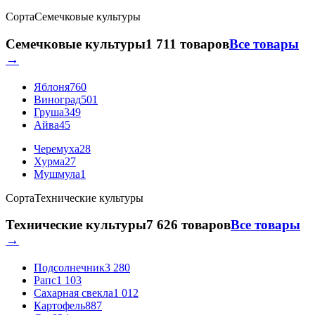
Сорта
Семечковые культуры
Семечковые культуры
1 711 товаров
Все товары
→
Яблоня
760
Виноград
501
Груша
349
Айва
45
Черемуха
28
Хурма
27
Мушмула
1
Сорта
Технические культуры
Технические культуры
7 626 товаров
Все товары
→
Подсолнечник
3 280
Рапс
1 103
Сахарная свекла
1 012
Картофель
887