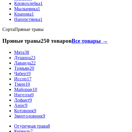
Кровохлебка
1
Мыльнянка
1
Крапива
1
Наперстянка
1
Сорта
Пряные травы
Пряные травы
250 товаров
Все товары →
Мята
38
Душица
23
Лаванда
22
Тимьян
20
Чабер
19
Иссоп
17
Тмин
10
Майоран
10
Нигелла
9
Лофант
9
Анис
9
Котовник
9
Змееголовник
9
Огуречная трава
8
Кервель
7