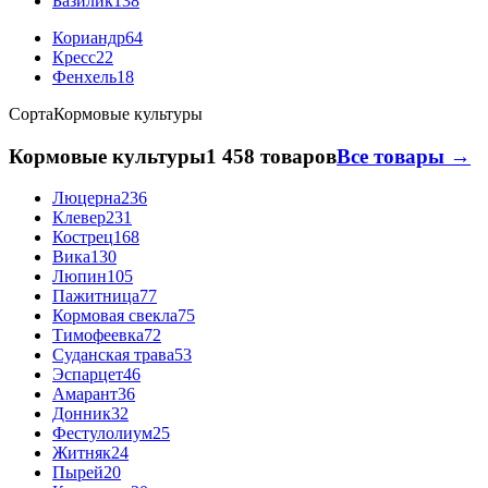
Базилик
138
Кориандр
64
Кресс
22
Фенхель
18
Сорта
Кормовые культуры
Кормовые культуры
1 458 товаров
Все товары →
Люцерна
236
Клевер
231
Кострец
168
Вика
130
Люпин
105
Пажитница
77
Кормовая свекла
75
Тимофеевка
72
Суданская трава
53
Эспарцет
46
Амарант
36
Донник
32
Фестулолиум
25
Житняк
24
Пырей
20