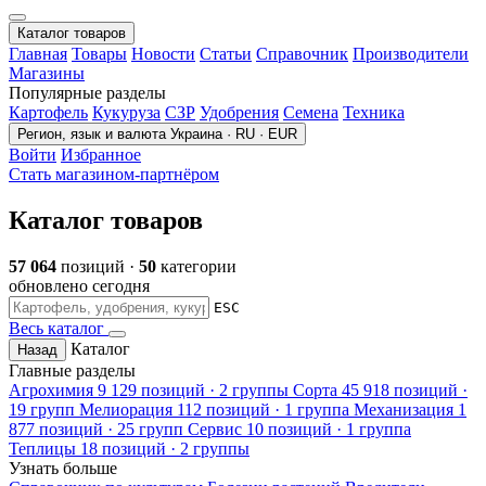
Каталог товаров
Главная
Товары
Новости
Статьи
Справочник
Производители
Магазины
Популярные разделы
Картофель
Кукуруза
СЗР
Удобрения
Семена
Техника
Регион, язык и валюта
Украина · RU · EUR
Войти
Избранное
Стать магазином-партнёром
Каталог товаров
57 064
позиций ·
50
категории
обновлено сегодня
ESC
Весь каталог
Каталог
Назад
Главные разделы
Агрохимия
9 129 позиций · 2 группы
Сорта
45 918 позиций ·
19 групп
Мелиорация
112 позиций · 1 группа
Механизация
1
877 позиций · 25 групп
Сервис
10 позиций · 1 группа
Теплицы
18 позиций · 2 группы
Узнать больше