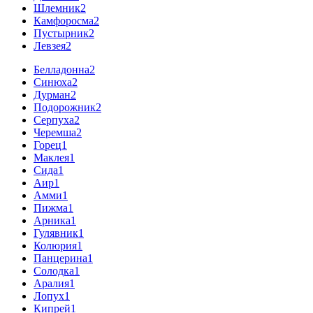
Шлемник
2
Камфоросма
2
Пустырник
2
Левзея
2
Белладонна
2
Синюха
2
Дурман
2
Подорожник
2
Серпуха
2
Черемша
2
Горец
1
Маклея
1
Сида
1
Аир
1
Амми
1
Пижма
1
Арника
1
Гулявник
1
Колюрия
1
Панцерина
1
Солодка
1
Аралия
1
Лопух
1
Кипрей
1