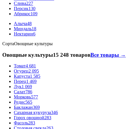
Слива
227
Персик
130
Абрикос
109
Алыча
48
Миндаль
18
Нектарин
6
Сорта
Овощные культуры
Овощные культуры
15 248 товаров
Все товары →
Томат
4 681
Огурец
2 095
Капуста
1 585
Перец
1 469
Лук
1 069
Салат
786
Морковь
577
Редис
565
Баклажан
369
Сахарная кукуруза
346
Горох овощной
283
Фасоль
283
Столовая свекла
263