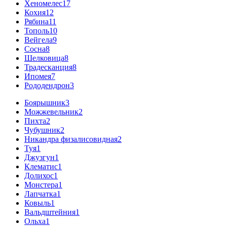
Хеномелес
17
Кохия
12
Рябина
11
Тополь
10
Вейгела
9
Сосна
8
Шелковица
8
Традесканция
8
Ипомея
7
Рододендрон
3
Боярышник
3
Можжевельник
2
Пихта
2
Чубушник
2
Никандра физалисовидная
2
Туя
1
Джузгун
1
Клематис
1
Долихос
1
Монстера
1
Лапчатка
1
Ковыль
1
Вальдштейния
1
Ольха
1