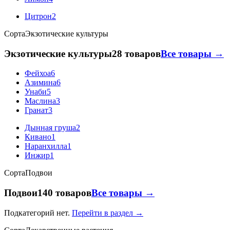
Цитрон
2
Сорта
Экзотические культуры
Экзотические культуры
28 товаров
Все товары →
Фейхоа
6
Азимина
6
Унаби
5
Маслина
3
Гранат
3
Дынная груша
2
Кивано
1
Наранхилла
1
Инжир
1
Сорта
Подвои
Подвои
140 товаров
Все товары →
Подкатегорий нет.
Перейти в раздел →