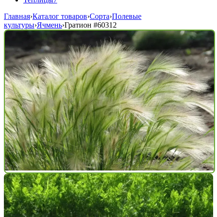
Главная
›
Каталог товаров
›
Сорта
›
Полевые
культуры
›
Ячмень
›
Гратион
#60312