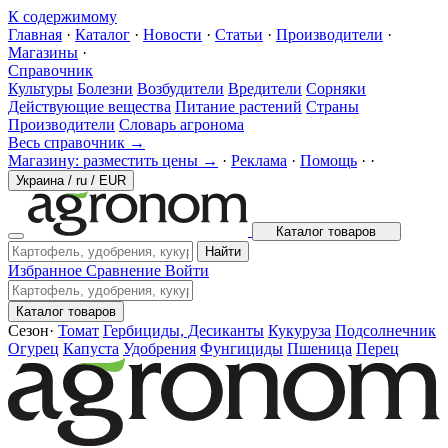
К содержимому
Главная
·
Каталог
·
Новости
·
Статьи
·
Производители
·
Магазины
·
Справочник
Культуры
Болезни
Возбудители
Вредители
Сорняки
Действующие вещества
Питание растений
Страны
Производители
Словарь агронома
Весь справочник →
Магазину: разместить цены →
·
Реклама
·
Помощь
·
·
Украина
/
ru
/
EUR
Каталог товаров
Найти
Избранное
Сравнение
Войти
Каталог товаров
Сезон
·
Томат
Гербициды, Десиканты
Кукуруза
Подсолнечник
Огурец
Капуста
Удобрения
Фунгициды
Пшеница
Перец