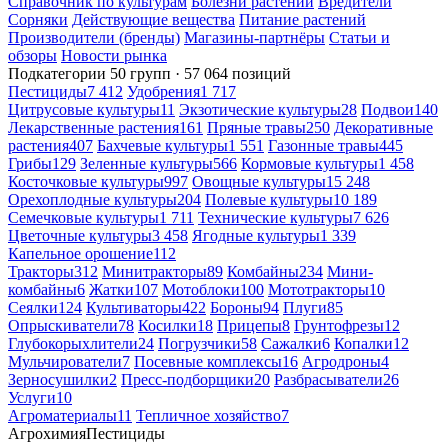
Справочник по культурам
Болезни растений
Вредители
Сорняки
Действующие вещества
Питание растений
Производители (бренды)
Магазины-партнёры
Статьи и
обзоры
Новости рынка
Подкатегории
50 групп · 57 064 позиций
Пестициды
7 412
Удобрения
1 717
Цитрусовые культуры
11
Экзотические культуры
28
Подвои
140
Лекарственные растения
161
Пряные травы
250
Декоративные
растения
407
Бахчевые культуры
1 551
Газонные травы
445
Грибы
129
Зеленные культуры
566
Кормовые культуры
1 458
Косточковые культуры
997
Овощные культуры
15 248
Орехоплодные культуры
204
Полевые культуры
10 189
Семечковые культуры
1 711
Технические культуры
7 626
Цветочные культуры
3 458
Ягодные культуры
1 339
Капельное орошение
112
Тракторы
312
Минитракторы
89
Комбайны
234
Мини-
комбайны
6
Жатки
107
Мотоблоки
100
Мототракторы
10
Сеялки
124
Культиваторы
422
Бороны
94
Плуги
85
Опрыскиватели
78
Косилки
18
Прицепы
8
Грунтофрезы
12
Глубокорыхлители
24
Погрузчики
58
Сажалки
6
Копалки
12
Мульчирователи
7
Посевные комплексы
16
Агродроны
4
Зерносушилки
2
Пресс-подборщики
20
Разбрасыватели
26
Услуги
10
Агроматериалы
11
Тепличное хозяйство
7
Агрохимия
Пестициды