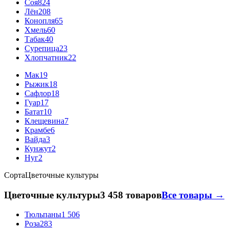
Соя
824
Лён
208
Конопля
65
Хмель
60
Табак
40
Сурепица
23
Хлопчатник
22
Мак
19
Рыжик
18
Сафлор
18
Гуар
17
Батат
10
Клещевина
7
Крамбе
6
Вайда
3
Кунжут
2
Нуг
2
Сорта
Цветочные культуры
Цветочные культуры
3 458 товаров
Все товары →
Тюльпаны
1 506
Роза
283