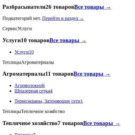
Разбрасыватели
26 товаров
Все товары →
Подкатегорий нет.
Перейти в раздел →
Сервис
Услуги
Услуги
10 товаров
Все товары →
Услуги
10
Теплицы
Агроматериалы
Агроматериалы
11 товаров
Все товары →
Агроволокно
6
Шпалерная сетка
4
Термоэкраны, Затеняющие сети
1
Теплицы
Тепличное хозяйство
Тепличное хозяйство
7 товаров
Все товары →
Теплицы
7