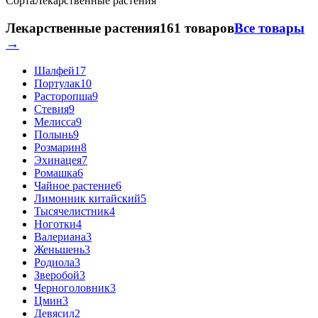
Сорта
Лекарственные растения
Лекарственные растения
161 товаров
Все товары
→
Шалфей
17
Портулак
10
Расторопша
9
Стевия
9
Мелисса
9
Полынь
9
Розмарин
8
Эхинацея
7
Ромашка
6
Чайное растение
6
Лимонник китайский
5
Тысячелистник
4
Ноготки
4
Валериана
3
Женьшень
3
Родиола
3
Зверобой
3
Черноголовник
3
Цмин
3
Девясил
2