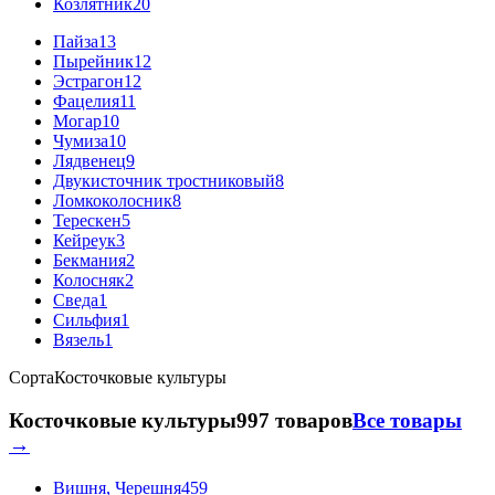
Козлятник
20
Пайза
13
Пырейник
12
Эстрагон
12
Фацелия
11
Могар
10
Чумиза
10
Лядвенец
9
Двукисточник тростниковый
8
Ломкоколосник
8
Терескен
5
Кейреук
3
Бекмания
2
Колосняк
2
Сведа
1
Сильфия
1
Вязель
1
Сорта
Косточковые культуры
Косточковые культуры
997 товаров
Все товары
→
Вишня, Черешня
459