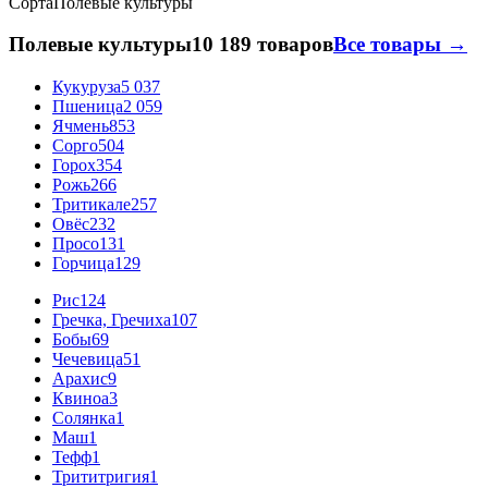
Сорта
Полевые культуры
Полевые культуры
10 189 товаров
Все товары →
Кукуруза
5 037
Пшеница
2 059
Ячмень
853
Сорго
504
Горох
354
Рожь
266
Тритикале
257
Овёс
232
Просо
131
Горчица
129
Рис
124
Гречка, Гречиха
107
Бобы
69
Чечевица
51
Арахис
9
Квиноа
3
Солянка
1
Маш
1
Тефф
1
Трититригия
1