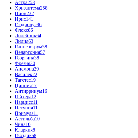
Астра
258
Хризантема
258
Пион
232
Ирис
141
Гладиолус
96
Флокс
86
Лилейник
64
Лилия
63
Гиппеаструм
58
Пеларгония
57
Георгина
38
Фрезия
30
Анемона
29
Василек
22
Тагетес
19
Цинния
17
Антирринум
16
Гейхера
12
Нарцисс
11
Петуния
11
Примула
11
Астильба
10
Чина
10
Кларкия
8
Гвоздика
8