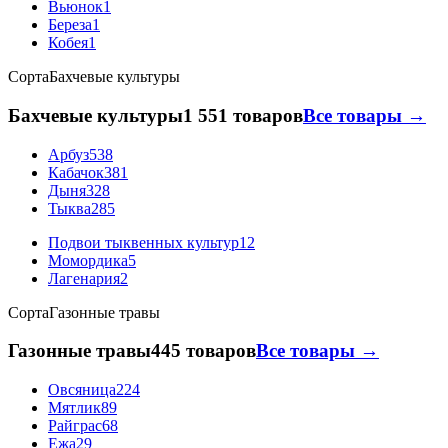
Вьюнок
1
Береза
1
Кобея
1
Сорта
Бахчевые культуры
Бахчевые культуры
1 551 товаров
Все товары →
Арбуз
538
Кабачок
381
Дыня
328
Тыква
285
Подвои тыквенных культур
12
Момордика
5
Лагенария
2
Сорта
Газонные травы
Газонные травы
445 товаров
Все товары →
Овсяница
224
Мятлик
89
Райграс
68
Ежа
29