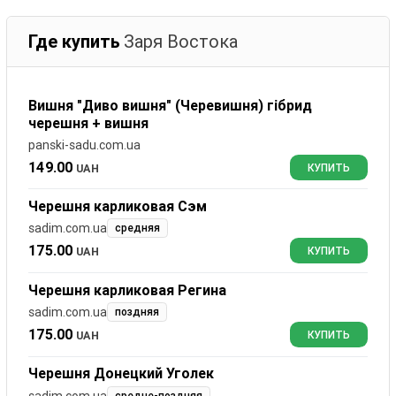
Где купить
Заря Востока
Вишня "Диво вишня" (Черевишня) гібрид
черешня + вишня
panski-sadu.com.ua
149.00
UAH
КУПИТЬ
Черешня карликовая Сэм
sadim.com.ua
средняя
175.00
UAH
КУПИТЬ
Черешня карликовая Регина
sadim.com.ua
поздняя
175.00
UAH
КУПИТЬ
Черешня Донецкий Уголек
sadim.com.ua
средне-поздняя