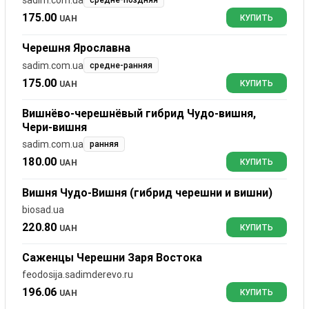
175.00
UAH
КУПИТЬ
Черешня Ярославна
sadim.com.ua
средне-ранняя
175.00
UAH
КУПИТЬ
Вишнёво-черешнёвый гибрид Чудо-вишня,
Чери-вишня
sadim.com.ua
ранняя
180.00
UAH
КУПИТЬ
Вишня Чудо-Вишня (гибрид черешни и вишни)
biosad.ua
220.80
UAH
КУПИТЬ
Саженцы Черешни Заря Востока
feodosija.sadimderevo.ru
196.06
UAH
КУПИТЬ