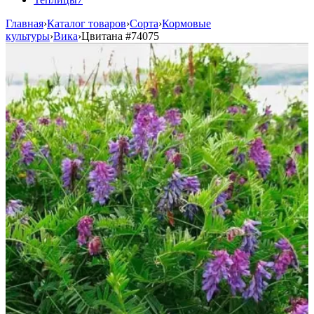
Главная
›
Каталог товаров
›
Сорта
›
Кормовые
культуры
›
Вика
›
Цвитана
#74075