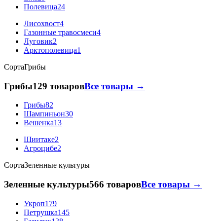
Полевица
24
Лисохвост
4
Газонные травосмеси
4
Луговик
2
Арктополевица
1
Сорта
Грибы
Грибы
129 товаров
Все товары →
Грибы
82
Шампиньон
30
Вешенка
13
Шиитаке
2
Агроцибе
2
Сорта
Зеленные культуры
Зеленные культуры
566 товаров
Все товары →
Укроп
179
Петрушка
145