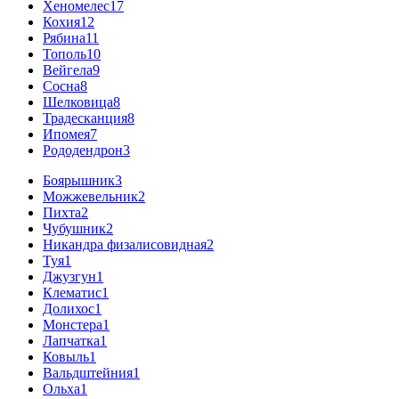
Хеномелес
17
Кохия
12
Рябина
11
Тополь
10
Вейгела
9
Сосна
8
Шелковица
8
Традесканция
8
Ипомея
7
Рододендрон
3
Боярышник
3
Можжевельник
2
Пихта
2
Чубушник
2
Никандра физалисовидная
2
Туя
1
Джузгун
1
Клематис
1
Долихос
1
Монстера
1
Лапчатка
1
Ковыль
1
Вальдштейния
1
Ольха
1