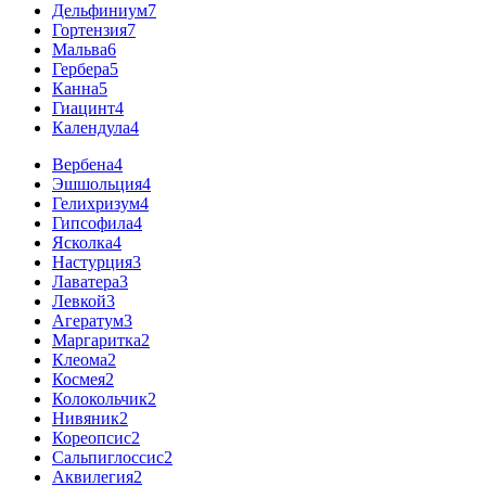
Дельфиниум
7
Гортензия
7
Мальва
6
Гербера
5
Канна
5
Гиацинт
4
Календула
4
Вербена
4
Эшшольция
4
Гелихризум
4
Гипсофила
4
Ясколка
4
Настурция
3
Лаватера
3
Левкой
3
Агератум
3
Маргаритка
2
Клеома
2
Космея
2
Колокольчик
2
Нивяник
2
Кореопсис
2
Сальпиглоссис
2
Аквилегия
2