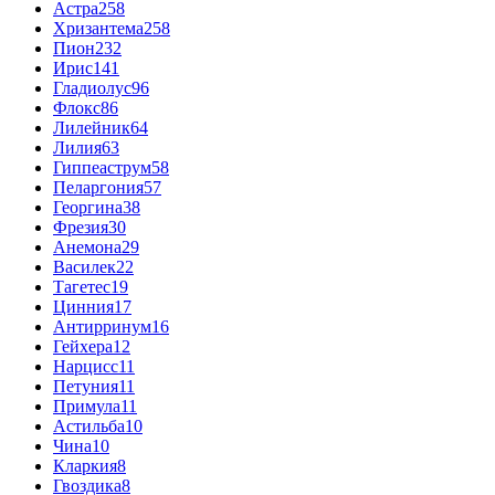
Астра
258
Хризантема
258
Пион
232
Ирис
141
Гладиолус
96
Флокс
86
Лилейник
64
Лилия
63
Гиппеаструм
58
Пеларгония
57
Георгина
38
Фрезия
30
Анемона
29
Василек
22
Тагетес
19
Цинния
17
Антирринум
16
Гейхера
12
Нарцисс
11
Петуния
11
Примула
11
Астильба
10
Чина
10
Кларкия
8
Гвоздика
8