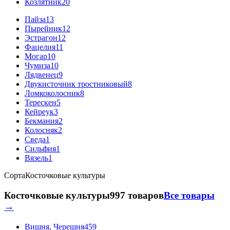
Козлятник
20
Пайза
13
Пырейник
12
Эстрагон
12
Фацелия
11
Могар
10
Чумиза
10
Лядвенец
9
Двукисточник тростниковый
8
Ломкоколосник
8
Терескен
5
Кейреук
3
Бекмания
2
Колосняк
2
Сведа
1
Сильфия
1
Вязель
1
Сорта
Косточковые культуры
Косточковые культуры
997 товаров
Все товары
→
Вишня, Черешня
459