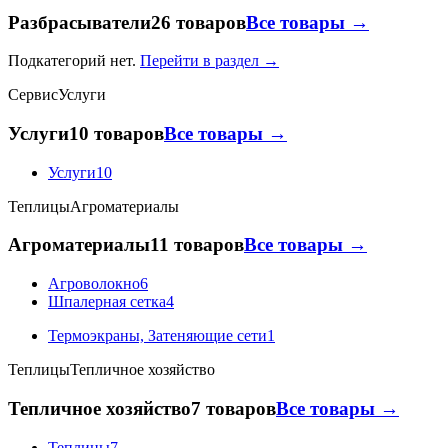
Разбрасыватели
26 товаров
Все товары →
Подкатегорий нет.
Перейти в раздел →
Сервис
Услуги
Услуги
10 товаров
Все товары →
Услуги
10
Теплицы
Агроматериалы
Агроматериалы
11 товаров
Все товары →
Агроволокно
6
Шпалерная сетка
4
Термоэкраны, Затеняющие сети
1
Теплицы
Тепличное хозяйство
Тепличное хозяйство
7 товаров
Все товары →
Теплицы
7