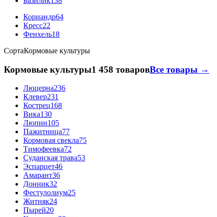
Базилик
138
Кориандр
64
Кресс
22
Фенхель
18
Сорта
Кормовые культуры
Кормовые культуры
1 458 товаров
Все товары →
Люцерна
236
Клевер
231
Кострец
168
Вика
130
Люпин
105
Пажитница
77
Кормовая свекла
75
Тимофеевка
72
Суданская трава
53
Эспарцет
46
Амарант
36
Донник
32
Фестулолиум
25
Житняк
24
Пырей
20