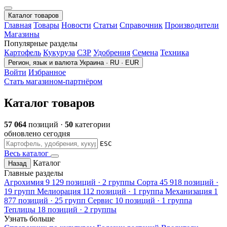
Каталог товаров
Главная
Товары
Новости
Статьи
Справочник
Производители
Магазины
Популярные разделы
Картофель
Кукуруза
СЗР
Удобрения
Семена
Техника
Регион, язык и валюта
Украина · RU · EUR
Войти
Избранное
Стать магазином-партнёром
Каталог товаров
57 064
позиций ·
50
категории
обновлено сегодня
ESC
Весь каталог
Каталог
Назад
Главные разделы
Агрохимия
9 129 позиций · 2 группы
Сорта
45 918 позиций ·
19 групп
Мелиорация
112 позиций · 1 группа
Механизация
1
877 позиций · 25 групп
Сервис
10 позиций · 1 группа
Теплицы
18 позиций · 2 группы
Узнать больше