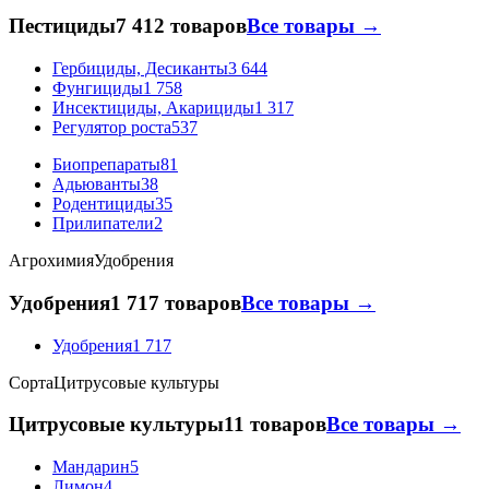
Пестициды
7 412 товаров
Все товары →
Гербициды, Десиканты
3 644
Фунгициды
1 758
Инсектициды, Акарициды
1 317
Регулятор роста
537
Биопрепараты
81
Адьюванты
38
Родентициды
35
Прилипатели
2
Агрохимия
Удобрения
Удобрения
1 717 товаров
Все товары →
Удобрения
1 717
Сорта
Цитрусовые культуры
Цитрусовые культуры
11 товаров
Все товары →
Мандарин
5
Лимон
4