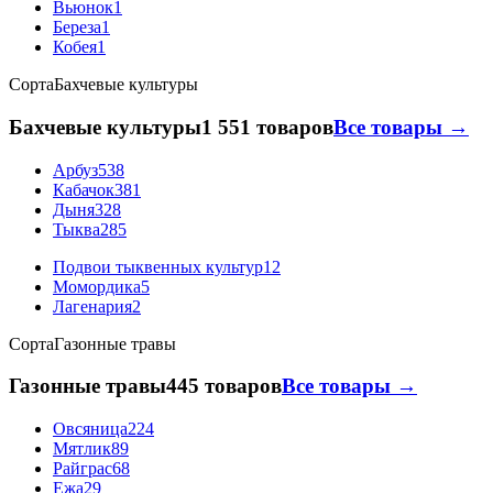
Вьюнок
1
Береза
1
Кобея
1
Сорта
Бахчевые культуры
Бахчевые культуры
1 551 товаров
Все товары →
Арбуз
538
Кабачок
381
Дыня
328
Тыква
285
Подвои тыквенных культур
12
Момордика
5
Лагенария
2
Сорта
Газонные травы
Газонные травы
445 товаров
Все товары →
Овсяница
224
Мятлик
89
Райграс
68
Ежа
29