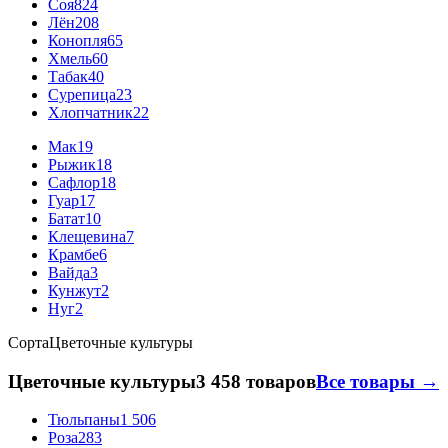
Соя
824
Лён
208
Конопля
65
Хмель
60
Табак
40
Сурепица
23
Хлопчатник
22
Мак
19
Рыжик
18
Сафлор
18
Гуар
17
Батат
10
Клещевина
7
Крамбе
6
Вайда
3
Кунжут
2
Нуг
2
Сорта
Цветочные культуры
Цветочные культуры
3 458 товаров
Все товары →
Тюльпаны
1 506
Роза
283