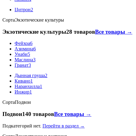
Цитрон
2
Сорта
Экзотические культуры
Экзотические культуры
28 товаров
Все товары →
Фейхоа
6
Азимина
6
Унаби
5
Маслина
3
Гранат
3
Дынная груша
2
Кивано
1
Наранхилла
1
Инжир
1
Сорта
Подвои
Подвои
140 товаров
Все товары →
Подкатегорий нет.
Перейти в раздел →