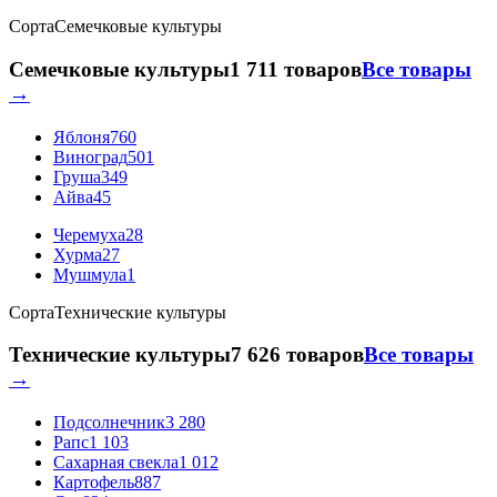
Сорта
Семечковые культуры
Семечковые культуры
1 711 товаров
Все товары
→
Яблоня
760
Виноград
501
Груша
349
Айва
45
Черемуха
28
Хурма
27
Мушмула
1
Сорта
Технические культуры
Технические культуры
7 626 товаров
Все товары
→
Подсолнечник
3 280
Рапс
1 103
Сахарная свекла
1 012
Картофель
887