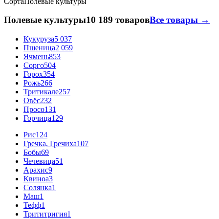
Сорта
Полевые культуры
Полевые культуры
10 189 товаров
Все товары →
Кукуруза
5 037
Пшеница
2 059
Ячмень
853
Сорго
504
Горох
354
Рожь
266
Тритикале
257
Овёс
232
Просо
131
Горчица
129
Рис
124
Гречка, Гречиха
107
Бобы
69
Чечевица
51
Арахис
9
Квиноа
3
Солянка
1
Маш
1
Тефф
1
Трититригия
1