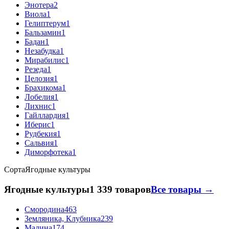
Энотера
2
Виола
1
Гелиптерум
1
Бальзамин
1
Бадан
1
Незабудка
1
Мирабилис
1
Резеда
1
Целозия
1
Брахикома
1
Лобелия
1
Лихнис
1
Гайллардия
1
Иберис
1
Рудбекия
1
Сальвия
1
Диморфотека
1
Сорта
Ягодные культуры
Ягодные культуры
1 339 товаров
Все товары →
Смородина
463
Земляника, Клубника
239
Малина
174