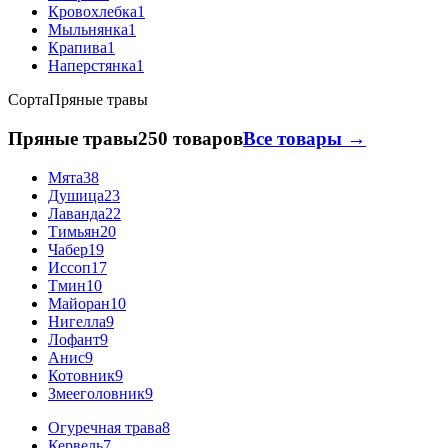
Кровохлебка
1
Мыльнянка
1
Крапива
1
Наперстянка
1
Сорта
Пряные травы
Пряные травы
250 товаров
Все товары →
Мята
38
Душица
23
Лаванда
22
Тимьян
20
Чабер
19
Иссоп
17
Тмин
10
Майоран
10
Нигелла
9
Лофант
9
Анис
9
Котовник
9
Змееголовник
9
Огуречная трава
8
Кервель
7