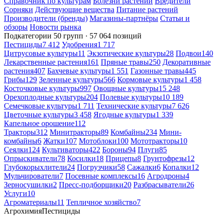
Справочник по культурам
Болезни растений
Вредители
Сорняки
Действующие вещества
Питание растений
Производители (бренды)
Магазины-партнёры
Статьи и
обзоры
Новости рынка
Подкатегории
50 групп · 57 064 позиций
Пестициды
7 412
Удобрения
1 717
Цитрусовые культуры
11
Экзотические культуры
28
Подвои
140
Лекарственные растения
161
Пряные травы
250
Декоративные
растения
407
Бахчевые культуры
1 551
Газонные травы
445
Грибы
129
Зеленные культуры
566
Кормовые культуры
1 458
Косточковые культуры
997
Овощные культуры
15 248
Орехоплодные культуры
204
Полевые культуры
10 189
Семечковые культуры
1 711
Технические культуры
7 626
Цветочные культуры
3 458
Ягодные культуры
1 339
Капельное орошение
112
Тракторы
312
Минитракторы
89
Комбайны
234
Мини-
комбайны
6
Жатки
107
Мотоблоки
100
Мототракторы
10
Сеялки
124
Культиваторы
422
Бороны
94
Плуги
85
Опрыскиватели
78
Косилки
18
Прицепы
8
Грунтофрезы
12
Глубокорыхлители
24
Погрузчики
58
Сажалки
6
Копалки
12
Мульчирователи
7
Посевные комплексы
16
Агродроны
4
Зерносушилки
2
Пресс-подборщики
20
Разбрасыватели
26
Услуги
10
Агроматериалы
11
Тепличное хозяйство
7
Агрохимия
Пестициды