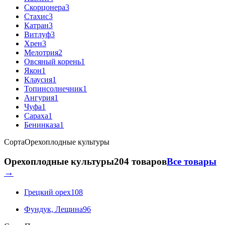
Скорцонера
3
Стахис
3
Катран
3
Витлуф
3
Хрен
3
Мелотрия
2
Овсяный корень
1
Якон
1
Клаусия
1
Топинсолнечник
1
Ангурия
1
Чуфа
1
Сараха
1
Бенинказа
1
Сорта
Орехоплодные культуры
Орехоплодные культуры
204 товаров
Все товары
→
Грецкий орех
108
Фундук, Лещина
96