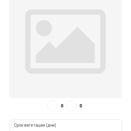
0
0
Срок вегетации (дни)