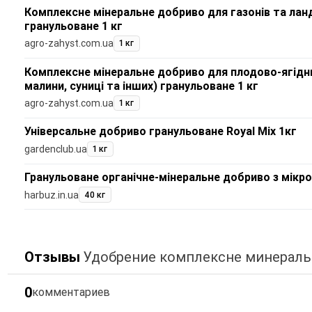
Комплексне мінеральне добриво для газонів та ла
гранульоване 1 кг
agro-zahyst.com.ua
1 кг
Комплексне мінеральне добриво для плодово-ягідни
малини, суниці та інших) гранульоване 1 кг
agro-zahyst.com.ua
1 кг
Універсальне добриво гранульоване Royal Mix 1кг
gardenclub.ua
1 кг
Гранульоване органічне-мінеральне добриво з мікр
harbuz.in.ua
40 кг
Отзывы
Удобрение комплексне минераль
0
комментариев