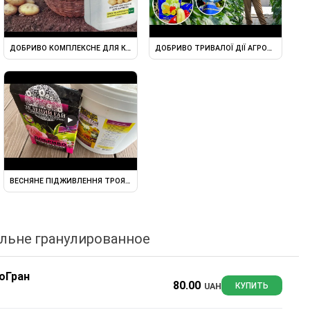
 12:24:12 + 8,5S
ДОБРИВО КОМПЛЕКСНЕ ДЛЯ КАРТОПЛІ NPK(S)+MG 10:10:12(11S)+0,5
ДОБРИВО ТРИВАЛОЇ ДІЇ АГРОНОМІКА ДЛЯ
▶
ВО АГРОНОМІКА ДЛЯ ГАЗОНІВ ...
ВЕСНЯНЕ ПІДЖИВЛЕННЯ ТРОЯНД - КОМПЛЕКСНЕ ГРАНУЛЬОВАНЕ ...
льне гранулированное
оГран
80.00
UAH
КУПИТЬ