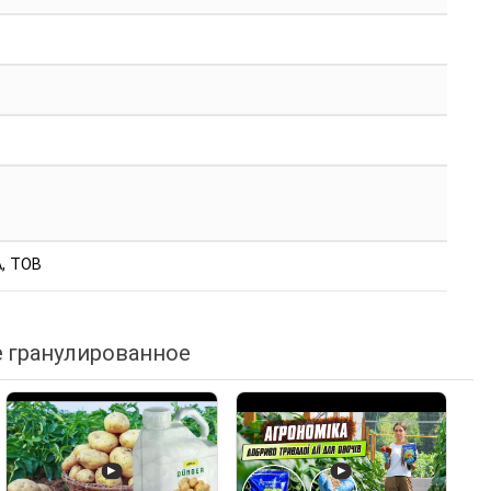
, ТОВ
 гранулированное
▶
▶