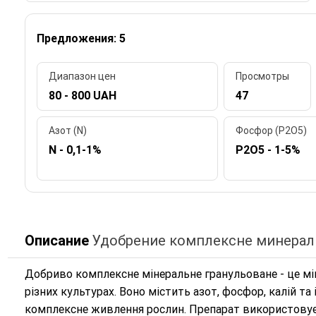
Предложения: 5
Диапазон цен
Просмотры
80 - 800 UAH
47
Азот (N)
Фосфор (P2O5)
N - 0,1-1%
P2O5 - 1-5%
Описание
Удобрение комплексне минерал
Добриво комплексне мінеральне гранульоване - це мі
різних культурах. Воно містить азот, фосфор, калій т
комплексне живлення рослин. Препарат використовуєт