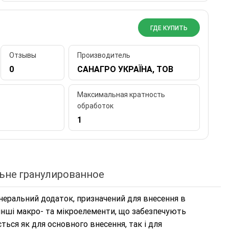
ГДЕ КУПИТЬ
Отзывы
Производитель
0
САНАГРО УКРАЇНА, ТОВ
Максимальная кратность
обработок
1
ьне гранулированное
неральний додаток, призначений для внесення в
а інші макро- та мікроелементи, що забезпечують
ься як для основного внесення, так і для