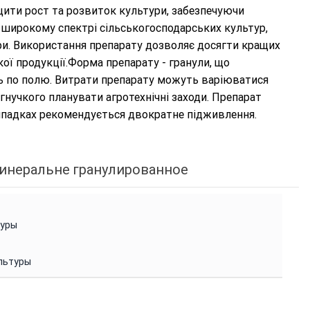
щити рост та розвиток культури, забезпечуючи
 широкому спектрі сільськогосподарських культур,
ри. Використання препарату дозволяє досягти кращих
ої продукції.Форма препарату - гранули, що
ть по полю. Витрати препарату можуть варіюватися
 гнучкого планувати агротехнічні заходи. Препарат
випадках рекомендується двократне підживлення.
инеральне гранулированное
туры
льтуры