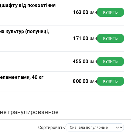
ндшафту від пожовтіння
163.00
UAH
КУПИТЬ
х культур (полуниці,
171.00
UAH
КУПИТЬ
455.00
UAH
КУПИТЬ
оелементами, 40 кг
800.00
UAH
КУПИТЬ
не гранулированное
Сортировать: