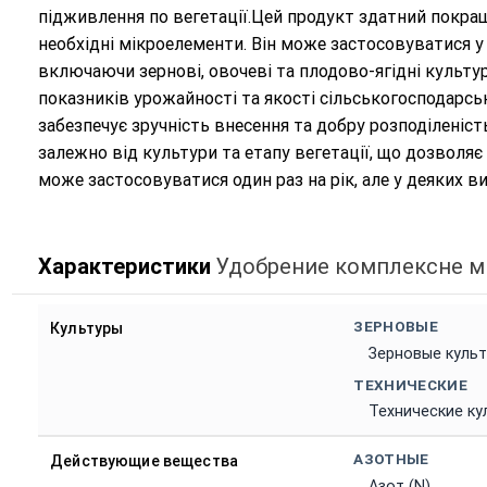
підживлення по вегетації.Цей продукт здатний покра
необхідні мікроелементи. Він може застосовуватися у
включаючи зернові, овочеві та плодово-ягідні культу
показників урожайності та якості сільськогосподарськ
забезпечує зручність внесення та добру розподіленіс
залежно від культури та етапу вегетації, що дозволяє
може застосовуватися один раз на рік, але у деяких 
Характеристики
Удобрение комплексне м
ЗЕРНОВЫЕ
Культуры
Зерновые куль
ТЕХНИЧЕСКИЕ
Технические ку
АЗОТНЫЕ
Действующие вещества
Азот (N)