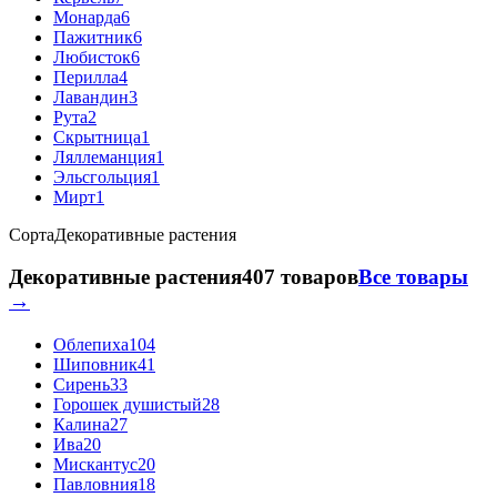
Монарда
6
Пажитник
6
Любисток
6
Перилла
4
Лавандин
3
Рута
2
Скрытница
1
Ляллеманция
1
Эльсгольция
1
Мирт
1
Сорта
Декоративные растения
Декоративные растения
407 товаров
Все товары
→
Облепиха
104
Шиповник
41
Сирень
33
Горошек душистый
28
Калина
27
Ива
20
Мискантус
20
Павловния
18