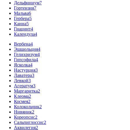
Дельфиниум
7
Гортензия
7
Мальва
6
Гербера
5
Канна
5
Гиацинт
4
Календула
4
Вербена
4
Эшшольция
4
Гелихризум
4
Гипсофила
4
Ясколка
4
Настурция
3
Лаватера
3
Левкой
3
Агератум
3
Маргаритка
2
Клеома
2
Космея
2
Колокольчик
2
Нивяник
2
Кореопсис
2
Сальпиглоссис
2
Аквилегия
2