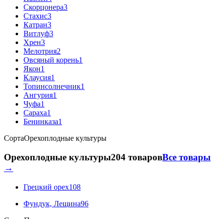
Скорцонера
3
Стахис
3
Катран
3
Витлуф
3
Хрен
3
Мелотрия
2
Овсяный корень
1
Якон
1
Клаусия
1
Топинсолнечник
1
Ангурия
1
Чуфа
1
Сараха
1
Бенинказа
1
Сорта
Орехоплодные культуры
Орехоплодные культуры
204 товаров
Все товары
→
Грецкий орех
108
Фундук, Лещина
96