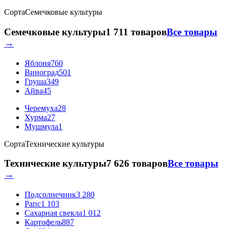
Сорта
Семечковые культуры
Семечковые культуры
1 711 товаров
Все товары
→
Яблоня
760
Виноград
501
Груша
349
Айва
45
Черемуха
28
Хурма
27
Мушмула
1
Сорта
Технические культуры
Технические культуры
7 626 товаров
Все товары
→
Подсолнечник
3 280
Рапс
1 103
Сахарная свекла
1 012
Картофель
887