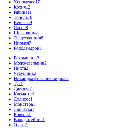
Хеномелес
17
Кохия
12
Рябина
11
Тополь
10
Вейгела
9
Сосна
8
Шелковица
8
Традесканция
8
Ипомея
7
Рододендрон
3
Боярышник
3
Можжевельник
2
Пихта
2
Чубушник
2
Никандра физалисовидная
2
Туя
1
Джузгун
1
Клематис
1
Долихос
1
Монстера
1
Лапчатка
1
Ковыль
1
Вальдштейния
1
Ольха
1