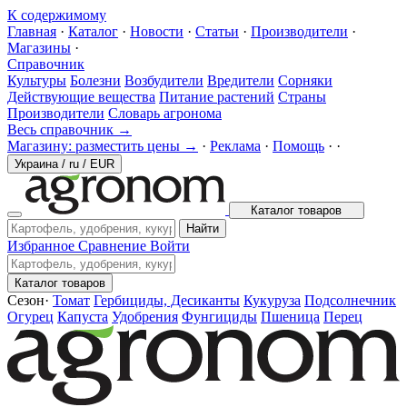
К содержимому
Главная
·
Каталог
·
Новости
·
Статьи
·
Производители
·
Магазины
·
Справочник
Культуры
Болезни
Возбудители
Вредители
Сорняки
Действующие вещества
Питание растений
Страны
Производители
Словарь агронома
Весь справочник →
Магазину: разместить цены →
·
Реклама
·
Помощь
·
·
Украина
/
ru
/
EUR
Каталог товаров
Найти
Избранное
Сравнение
Войти
Каталог товаров
Сезон
·
Томат
Гербициды, Десиканты
Кукуруза
Подсолнечник
Огурец
Капуста
Удобрения
Фунгициды
Пшеница
Перец