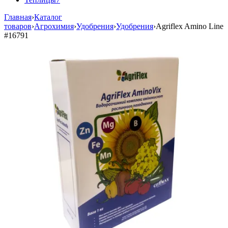
Главная
›
Каталог
товаров
›
Агрохимия
›
Удобрения
›
Удобрения
›
Agriflex Amino Line
#16791