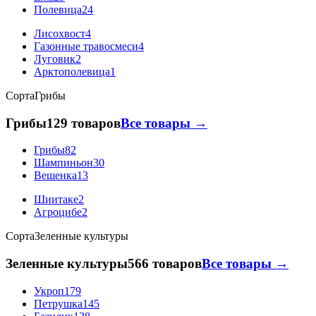
Полевица
24
Лисохвост
4
Газонные травосмеси
4
Луговик
2
Арктополевица
1
Сорта
Грибы
Грибы
129 товаров
Все товары →
Грибы
82
Шампиньон
30
Вешенка
13
Шиитаке
2
Агроцибе
2
Сорта
Зеленные культуры
Зеленные культуры
566 товаров
Все товары →
Укроп
179
Петрушка
145