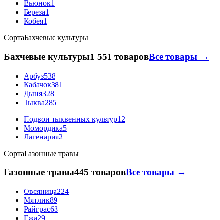
Вьюнок
1
Береза
1
Кобея
1
Сорта
Бахчевые культуры
Бахчевые культуры
1 551 товаров
Все товары →
Арбуз
538
Кабачок
381
Дыня
328
Тыква
285
Подвои тыквенных культур
12
Момордика
5
Лагенария
2
Сорта
Газонные травы
Газонные травы
445 товаров
Все товары →
Овсяница
224
Мятлик
89
Райграс
68
Ежа
29