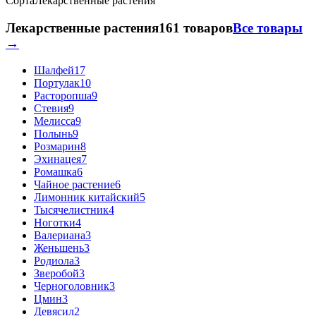
Сорта
Лекарственные растения
Лекарственные растения
161 товаров
Все товары
→
Шалфей
17
Портулак
10
Расторопша
9
Стевия
9
Мелисса
9
Полынь
9
Розмарин
8
Эхинацея
7
Ромашка
6
Чайное растение
6
Лимонник китайский
5
Тысячелистник
4
Ноготки
4
Валериана
3
Женьшень
3
Родиола
3
Зверобой
3
Черноголовник
3
Цмин
3
Девясил
2