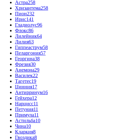
Астра
258
Хризантема
258
Пион
232
Ирис
141
Гладиолус
96
Флокс
86
Лилейник
64
Лилия
63
Гиппеаструм
58
Пеларгония
57
Георгина
38
Фрезия
30
Анемона
29
Василек
22
Тагетес
19
Цинния
17
Антирринум
16
Гейхера
12
Нарцисс
11
Петуния
11
Примула
11
Астильба
10
Чина
10
Кларкия
8
Гвоздика
8