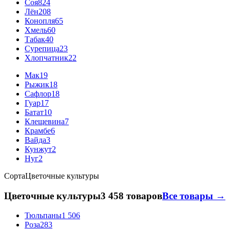
Соя
824
Лён
208
Конопля
65
Хмель
60
Табак
40
Сурепица
23
Хлопчатник
22
Мак
19
Рыжик
18
Сафлор
18
Гуар
17
Батат
10
Клещевина
7
Крамбе
6
Вайда
3
Кунжут
2
Нуг
2
Сорта
Цветочные культуры
Цветочные культуры
3 458 товаров
Все товары →
Тюльпаны
1 506
Роза
283