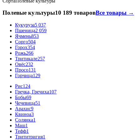
Сорта
Полевые культуры
Полевые культуры
10 189 товаров
Все товары →
Кукуруза
5 037
Пшеница
2 059
Ячмень
853
Сорго
504
Горох
354
Рожь
266
Тритикале
257
Овёс
232
Просо
131
Горчица
129
Рис
124
Гречка, Гречиха
107
Бобы
69
Чечевица
51
Арахис
9
Квиноа
3
Солянка
1
Маш
1
Тефф
1
Трититригия
1