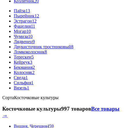
Козлятник
20
Пайза
13
Пырейник
12
Эстрагон
12
Фацелия
11
Могар
10
Чумиза
10
Лядвенец
9
Двукисточник тростниковый
8
Ломкоколосник
8
Терескен
5
Кейреук
3
Бекмания
2
Колосняк
2
Сведа
1
Сильфия
1
Вязель
1
Сорта
Косточковые культуры
Косточковые культуры
997 товаров
Все товары
→
Вишня, Черешня
459