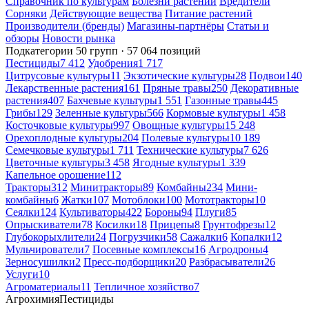
Справочник по культурам
Болезни растений
Вредители
Сорняки
Действующие вещества
Питание растений
Производители (бренды)
Магазины-партнёры
Статьи и
обзоры
Новости рынка
Подкатегории
50 групп · 57 064 позиций
Пестициды
7 412
Удобрения
1 717
Цитрусовые культуры
11
Экзотические культуры
28
Подвои
140
Лекарственные растения
161
Пряные травы
250
Декоративные
растения
407
Бахчевые культуры
1 551
Газонные травы
445
Грибы
129
Зеленные культуры
566
Кормовые культуры
1 458
Косточковые культуры
997
Овощные культуры
15 248
Орехоплодные культуры
204
Полевые культуры
10 189
Семечковые культуры
1 711
Технические культуры
7 626
Цветочные культуры
3 458
Ягодные культуры
1 339
Капельное орошение
112
Тракторы
312
Минитракторы
89
Комбайны
234
Мини-
комбайны
6
Жатки
107
Мотоблоки
100
Мототракторы
10
Сеялки
124
Культиваторы
422
Бороны
94
Плуги
85
Опрыскиватели
78
Косилки
18
Прицепы
8
Грунтофрезы
12
Глубокорыхлители
24
Погрузчики
58
Сажалки
6
Копалки
12
Мульчирователи
7
Посевные комплексы
16
Агродроны
4
Зерносушилки
2
Пресс-подборщики
20
Разбрасыватели
26
Услуги
10
Агроматериалы
11
Тепличное хозяйство
7
Агрохимия
Пестициды