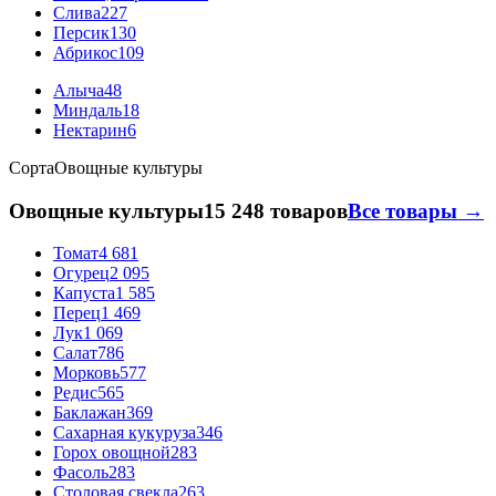
Слива
227
Персик
130
Абрикос
109
Алыча
48
Миндаль
18
Нектарин
6
Сорта
Овощные культуры
Овощные культуры
15 248 товаров
Все товары →
Томат
4 681
Огурец
2 095
Капуста
1 585
Перец
1 469
Лук
1 069
Салат
786
Морковь
577
Редис
565
Баклажан
369
Сахарная кукуруза
346
Горох овощной
283
Фасоль
283
Столовая свекла
263