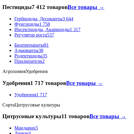
Пестициды
7 412 товаров
Все товары →
Гербициды, Десиканты
3 644
Фунгициды
1 758
Инсектициды, Акарициды
1 317
Регулятор роста
537
Биопрепараты
81
Адьюванты
38
Родентициды
35
Прилипатели
2
Агрохимия
Удобрения
Удобрения
1 717 товаров
Все товары →
Удобрения
1 717
Сорта
Цитрусовые культуры
Цитрусовые культуры
11 товаров
Все товары →
Мандарин
5
Лимон
4