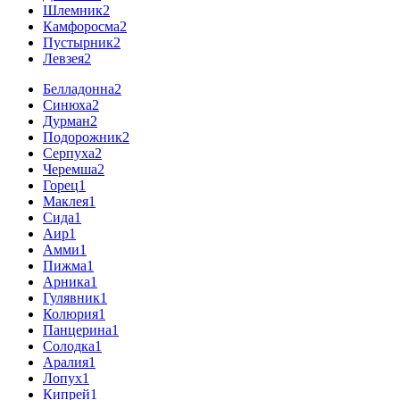
Шлемник
2
Камфоросма
2
Пустырник
2
Левзея
2
Белладонна
2
Синюха
2
Дурман
2
Подорожник
2
Серпуха
2
Черемша
2
Горец
1
Маклея
1
Сида
1
Аир
1
Амми
1
Пижма
1
Арника
1
Гулявник
1
Колюрия
1
Панцерина
1
Солодка
1
Аралия
1
Лопух
1
Кипрей
1