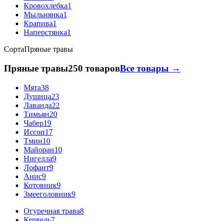
Кровохлебка
1
Мыльнянка
1
Крапива
1
Наперстянка
1
Сорта
Пряные травы
Пряные травы
250 товаров
Все товары →
Мята
38
Душица
23
Лаванда
22
Тимьян
20
Чабер
19
Иссоп
17
Тмин
10
Майоран
10
Нигелла
9
Лофант
9
Анис
9
Котовник
9
Змееголовник
9
Огуречная трава
8
Кервель
7