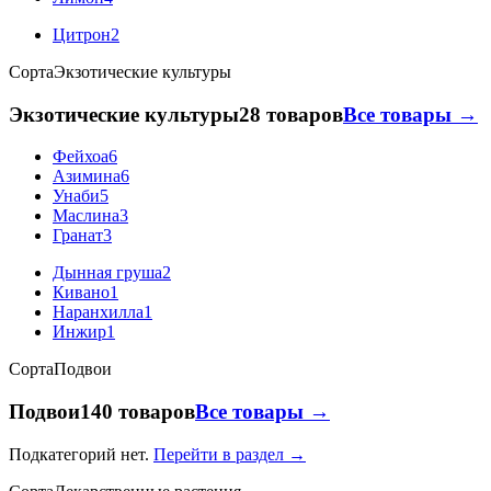
Цитрон
2
Сорта
Экзотические культуры
Экзотические культуры
28 товаров
Все товары →
Фейхоа
6
Азимина
6
Унаби
5
Маслина
3
Гранат
3
Дынная груша
2
Кивано
1
Наранхилла
1
Инжир
1
Сорта
Подвои
Подвои
140 товаров
Все товары →
Подкатегорий нет.
Перейти в раздел →