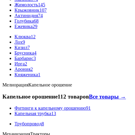
Жимолость
145
Крыжовник
107
Актинидия
74
Голубика
68
Ежевика
29
Клюква
12
Лох
9
Кизил
7
Брусника
4
Барбарис
3
Ирга
2
Арония
2
Княженика
1
Мелиорация
Капельное орошение
Капельное орошение
112 товаров
Все товары →
Фитинги к капельному орошению
91
Капельная трубка
13
Трубопровод
8
Механизация
Тракторы