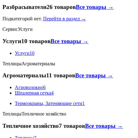
Разбрасыватели
26 товаров
Все товары →
Подкатегорий нет.
Перейти в раздел →
Сервис
Услуги
Услуги
10 товаров
Все товары →
Услуги
10
Теплицы
Агроматериалы
Агроматериалы
11 товаров
Все товары →
Агроволокно
6
Шпалерная сетка
4
Термоэкраны, Затеняющие сети
1
Теплицы
Тепличное хозяйство
Тепличное хозяйство
7 товаров
Все товары →
Теплицы
7