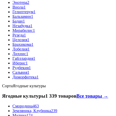
Энотера
2
Виола
1
Гелиптерум
1
Бальзамин
1
Бадан
1
Незабудка
1
Мирабилис
1
Резеда
1
Целозия
1
Брахикома
1
Лобелия
1
Лихнис
1
Гайллардия
1
Иберис
1
Рудбекия
1
Сальвия
1
Диморфотека
1
Сорта
Ягодные культуры
Ягодные культуры
1 339 товаров
Все товары →
Смородина
463
Земляника, Клубника
239
Малина
174