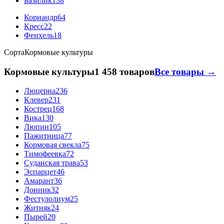
Базилик
138
Кориандр
64
Кресс
22
Фенхель
18
Сорта
Кормовые культуры
Кормовые культуры
1 458 товаров
Все товары →
Люцерна
236
Клевер
231
Кострец
168
Вика
130
Люпин
105
Пажитница
77
Кормовая свекла
75
Тимофеевка
72
Суданская трава
53
Эспарцет
46
Амарант
36
Донник
32
Фестулолиум
25
Житняк
24
Пырей
20