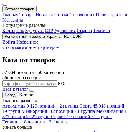
Каталог товаров
Главная
Товары
Новости
Статьи
Справочник
Производители
Магазины
Популярные разделы
Картофель
Кукуруза
СЗР
Удобрения
Семена
Техника
Регион, язык и валюта
Украина · RU · EUR
Войти
Избранное
Стать магазином-партнёром
Каталог товаров
57 064
позиций ·
50
категории
обновлено сегодня
ESC
Весь каталог
Каталог
Назад
Главные разделы
Агрохимия
9 129 позиций · 2 группы
Сорта
45 918 позиций ·
19 групп
Мелиорация
112 позиций · 1 группа
Механизация
1
877 позиций · 25 групп
Сервис
10 позиций · 1 группа
Теплицы
18 позиций · 2 группы
Узнать больше