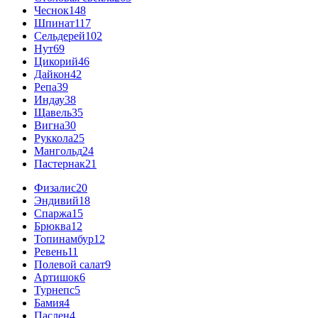
Чеснок
148
Шпинат
117
Сельдерей
102
Нут
69
Цикорий
46
Дайкон
42
Репа
39
Индау
38
Щавель
35
Вигна
30
Руккола
25
Мангольд
24
Пастернак
21
Физалис
20
Эндивий
18
Спаржа
15
Брюква
12
Топинамбур
12
Ревень
11
Полевой салат
9
Артишок
6
Турнепс
5
Бамия
4
Паслен
4