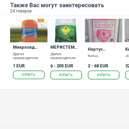
Также Вас могут заинтересовать
24 товаров
Микросид
МЕРИСТЕМ
Нертус
К
Цинк Супер
ЛИКВИД
Другие
Другие
Декабор
2
Nertus
«Є
(MERISTEM
производители
производители
3
LIQUID)
2 - 68 EUR
3
1 EUR
6 - 205 EUR
КУПИТЬ
КУПИТЬ
КУПИТЬ