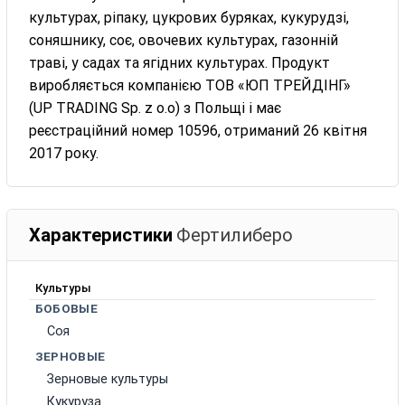
культурах, ріпаку, цукрових буряках, кукурудзі,
соняшнику, соє, овочевих культурах, газонній
траві, у садах та ягідних культурах. Продукт
виробляється компанією ТОВ «ЮП ТРЕЙДІНГ»
(UP TRADING Sp. z o.o) з Польщі і має
реєстраційний номер 10596, отриманий 26 квітня
2017 року.
Характеристики
Фертилиберо
Культуры
БОБОВЫЕ
Соя
ЗЕРНОВЫЕ
Зерновые культуры
Кукуруза