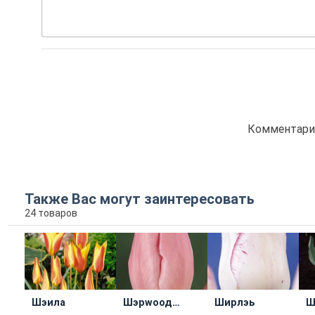
Комментарие
Также Вас могут заинтересовать
24 товаров
Шэила
Шэрwоод
Ширлэь
Ш