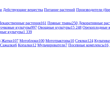
и
Действующие вещества
Питание растений
Производители (бр
Лекарственные растения
161
Пряные травы
250
Декоративные рас
точковые культуры
997
Овощные культуры
15 248
Орехоплодные 
ные культуры
1 339
6
Жатки
107
Мотоблоки
100
Мототракторы
10
Сеялки
124
Культива
Сажалки
6
Копалки
12
Мульчирователи
7
Посевные комплексы
16