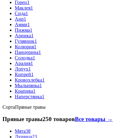
Горец
1
Маклея
1
Сида
1
Аир
1
Амми
1
Пижма
1
Арника
1
Гулявник
1
Колюрия
1
Панцерина
1
Солодка
1
Аралия
1
Лопух
1
Кипрей
1
Кровохлебка
1
Мыльнянка
1
Крапива
1
Наперстянка
1
Сорта
Пряные травы
Пряные травы
250 товаров
Все товары →
Мята
38
Душица
23