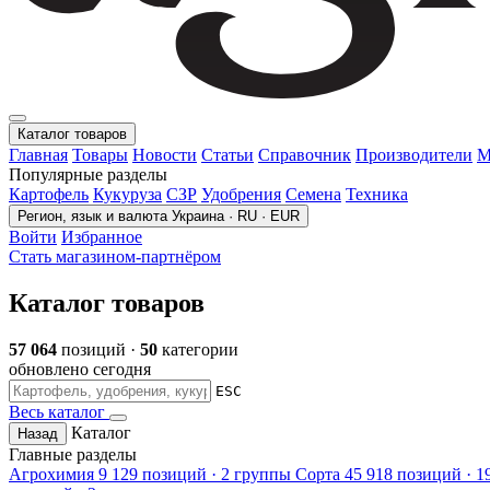
Каталог товаров
Главная
Товары
Новости
Статьи
Справочник
Производители
М
Популярные разделы
Картофель
Кукуруза
СЗР
Удобрения
Семена
Техника
Регион, язык и валюта
Украина · RU · EUR
Войти
Избранное
Стать магазином-партнёром
Каталог товаров
57 064
позиций ·
50
категории
обновлено сегодня
ESC
Весь каталог
Каталог
Назад
Главные разделы
Агрохимия
9 129 позиций · 2 группы
Сорта
45 918 позиций · 1