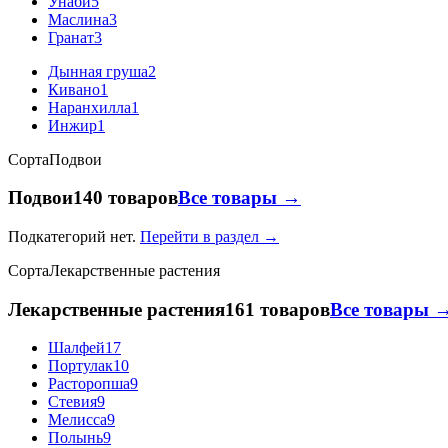
Унаби
5
Маслина
3
Гранат
3
Дынная груша
2
Кивано
1
Наранхилла
1
Инжир
1
Сорта
Подвои
Подвои
140 товаров
Все товары →
Подкатегорий нет.
Перейти в раздел →
Сорта
Лекарственные растения
Лекарственные растения
161 товаров
Все товары 
Шалфей
17
Портулак
10
Расторопша
9
Стевия
9
Мелисса
9
Полынь
9