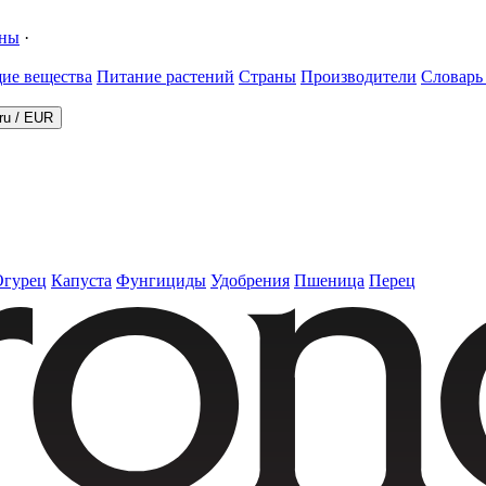
ины
·
ие вещества
Питание растений
Страны
Производители
Словарь
ru
/
EUR
Огурец
Капуста
Фунгициды
Удобрения
Пшеница
Перец