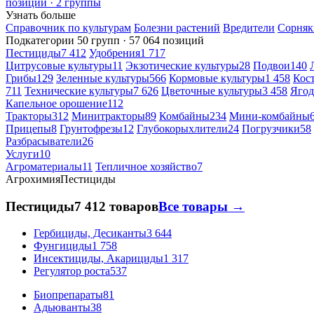
позиций · 2 группы
Узнать больше
Справочник по культурам
Болезни растений
Вредители
Сорняк
Подкатегории
50 групп · 57 064 позиций
Пестициды
7 412
Удобрения
1 717
Цитрусовые культуры
11
Экзотические культуры
28
Подвои
140
Грибы
129
Зеленные культуры
566
Кормовые культуры
1 458
Кос
711
Технические культуры
7 626
Цветочные культуры
3 458
Ягод
Капельное орошение
112
Тракторы
312
Минитракторы
89
Комбайны
234
Мини-комбайны
Прицепы
8
Грунтофрезы
12
Глубокорыхлители
24
Погрузчики
58
Разбрасыватели
26
Услуги
10
Агроматериалы
11
Тепличное хозяйство
7
Агрохимия
Пестициды
Пестициды
7 412 товаров
Все товары →
Гербициды, Десиканты
3 644
Фунгициды
1 758
Инсектициды, Акарициды
1 317
Регулятор роста
537
Биопрепараты
81
Адьюванты
38