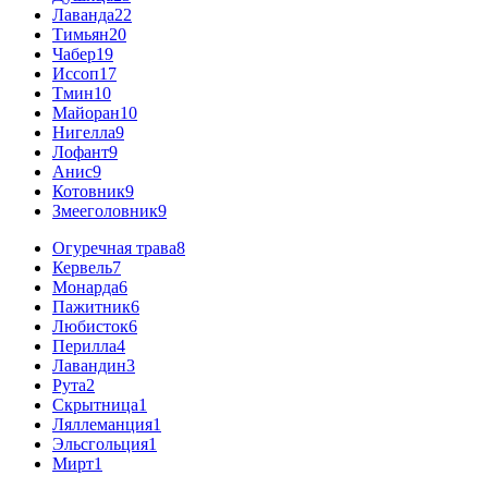
Лаванда
22
Тимьян
20
Чабер
19
Иссоп
17
Тмин
10
Майоран
10
Нигелла
9
Лофант
9
Анис
9
Котовник
9
Змееголовник
9
Огуречная трава
8
Кервель
7
Монарда
6
Пажитник
6
Любисток
6
Перилла
4
Лавандин
3
Рута
2
Скрытница
1
Ляллеманция
1
Эльсгольция
1
Мирт
1