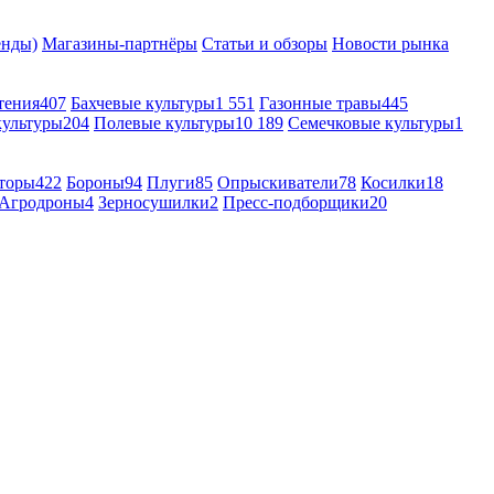
енды)
Магазины-партнёры
Статьи и обзоры
Новости рынка
тения
407
Бахчевые культуры
1 551
Газонные травы
445
культуры
204
Полевые культуры
10 189
Семечковые культуры
1
торы
422
Бороны
94
Плуги
85
Опрыскиватели
78
Косилки
18
Агродроны
4
Зерносушилки
2
Пресс-подборщики
20