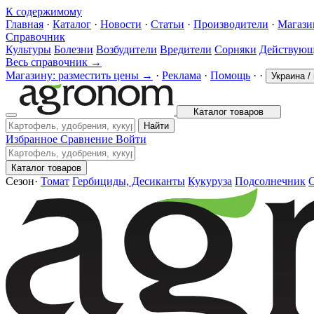
К содержимому
Главная
·
Каталог
·
Новости
·
Статьи
·
Производители
·
Магаз
Справочник
Культуры
Болезни
Возбудители
Вредители
Сорняки
Действующ
Весь справочник →
Магазину: разместить цены →
·
Реклама
·
Помощь
·
·
Украина
/
Каталог товаров
Найти
Избранное
Сравнение
Войти
Каталог товаров
Сезон
·
Томат
Гербициды, Десиканты
Кукуруза
Подсолнечник