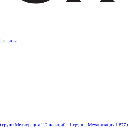
агазины
9 групп
Мелиорация
112 позиций · 1 группа
Механизация
1 877 