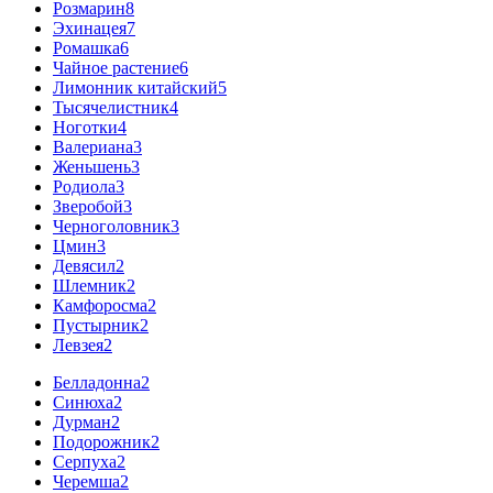
Розмарин
8
Эхинацея
7
Ромашка
6
Чайное растение
6
Лимонник китайский
5
Тысячелистник
4
Ноготки
4
Валериана
3
Женьшень
3
Родиола
3
Зверобой
3
Черноголовник
3
Цмин
3
Девясил
2
Шлемник
2
Камфоросма
2
Пустырник
2
Левзея
2
Белладонна
2
Синюха
2
Дурман
2
Подорожник
2
Серпуха
2
Черемша
2