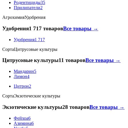
Родентициды
35
Прилипатели
2
Агрохимия
Удобрения
Удобрения
1 717 товаров
Все товары →
Удобрения
1 717
Сорта
Цитрусовые культуры
Цитрусовые культуры
11 товаров
Все товары →
Мандарин
5
Лимон
4
Цитрон
2
Сорта
Экзотические культуры
Экзотические культуры
28 товаров
Все товары →
Фейхоа
6
Азимина
6