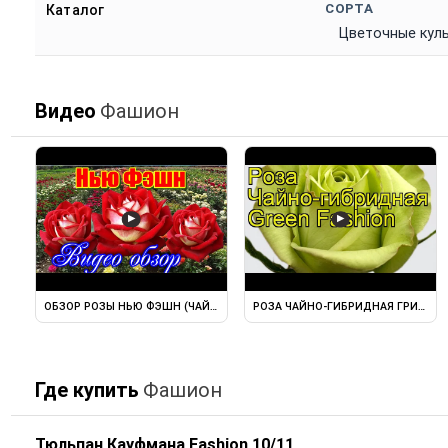
СОРТА
Каталог
Цветочные кул
Видео
Фашион
▶
▶
ОБЗОР РОЗЫ НЬЮ ФЭШН (ЧАЙНО ГИБРИДНАЯ) NEW FASHION ...
РОЗА ЧАЙНО-ГИБРИДНАЯ ГРИН ФАШ
Где купить
Фашион
Тюльпан Кауфмана Fashion 10/11