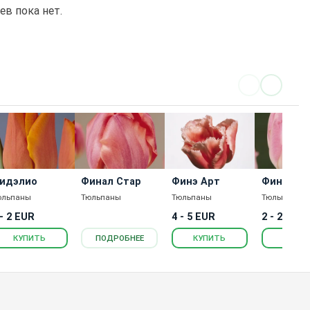
в пока нет.
идэлио
Финал Стар
Финэ Арт
Финола
юльпаны
Тюльпаны
Тюльпаны
Тюльпаны
 - 2 EUR
4 - 5 EUR
2 - 200 E
КУПИТЬ
ПОДРОБНЕЕ
КУПИТЬ
КУПИ