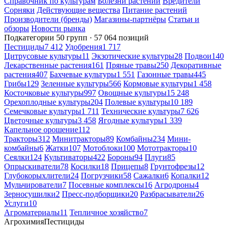
Справочник по культурам
Болезни растений
Вредители
Сорняки
Действующие вещества
Питание растений
Производители (бренды)
Магазины-партнёры
Статьи и
обзоры
Новости рынка
Подкатегории
50 групп · 57 064 позиций
Пестициды
7 412
Удобрения
1 717
Цитрусовые культуры
11
Экзотические культуры
28
Подвои
140
Лекарственные растения
161
Пряные травы
250
Декоративные
растения
407
Бахчевые культуры
1 551
Газонные травы
445
Грибы
129
Зеленные культуры
566
Кормовые культуры
1 458
Косточковые культуры
997
Овощные культуры
15 248
Орехоплодные культуры
204
Полевые культуры
10 189
Семечковые культуры
1 711
Технические культуры
7 626
Цветочные культуры
3 458
Ягодные культуры
1 339
Капельное орошение
112
Тракторы
312
Минитракторы
89
Комбайны
234
Мини-
комбайны
6
Жатки
107
Мотоблоки
100
Мототракторы
10
Сеялки
124
Культиваторы
422
Бороны
94
Плуги
85
Опрыскиватели
78
Косилки
18
Прицепы
8
Грунтофрезы
12
Глубокорыхлители
24
Погрузчики
58
Сажалки
6
Копалки
12
Мульчирователи
7
Посевные комплексы
16
Агродроны
4
Зерносушилки
2
Пресс-подборщики
20
Разбрасыватели
26
Услуги
10
Агроматериалы
11
Тепличное хозяйство
7
Агрохимия
Пестициды