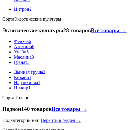
Цитрон
2
Сорта
Экзотические культуры
Экзотические культуры
28 товаров
Все товары →
Фейхоа
6
Азимина
6
Унаби
5
Маслина
3
Гранат
3
Дынная груша
2
Кивано
1
Наранхилла
1
Инжир
1
Сорта
Подвои
Подвои
140 товаров
Все товары →
Подкатегорий нет.
Перейти в раздел →