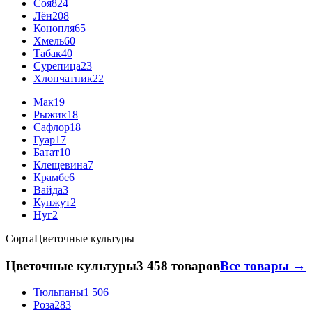
Соя
824
Лён
208
Конопля
65
Хмель
60
Табак
40
Сурепица
23
Хлопчатник
22
Мак
19
Рыжик
18
Сафлор
18
Гуар
17
Батат
10
Клещевина
7
Крамбе
6
Вайда
3
Кунжут
2
Нуг
2
Сорта
Цветочные культуры
Цветочные культуры
3 458 товаров
Все товары →
Тюльпаны
1 506
Роза
283