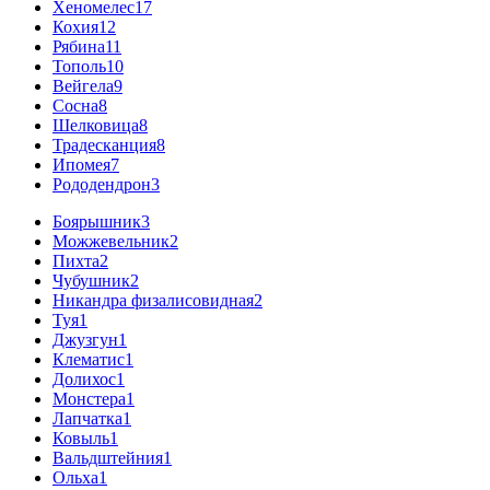
Хеномелес
17
Кохия
12
Рябина
11
Тополь
10
Вейгела
9
Сосна
8
Шелковица
8
Традесканция
8
Ипомея
7
Рододендрон
3
Боярышник
3
Можжевельник
2
Пихта
2
Чубушник
2
Никандра физалисовидная
2
Туя
1
Джузгун
1
Клематис
1
Долихос
1
Монстера
1
Лапчатка
1
Ковыль
1
Вальдштейния
1
Ольха
1