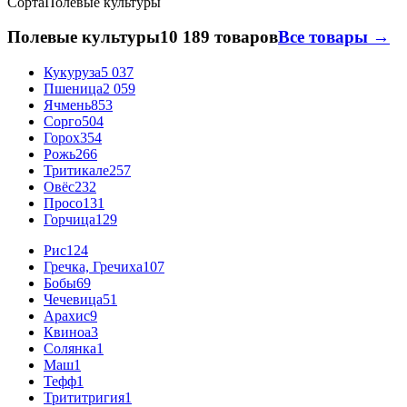
Сорта
Полевые культуры
Полевые культуры
10 189 товаров
Все товары →
Кукуруза
5 037
Пшеница
2 059
Ячмень
853
Сорго
504
Горох
354
Рожь
266
Тритикале
257
Овёс
232
Просо
131
Горчица
129
Рис
124
Гречка, Гречиха
107
Бобы
69
Чечевица
51
Арахис
9
Квиноа
3
Солянка
1
Маш
1
Тефф
1
Трититригия
1