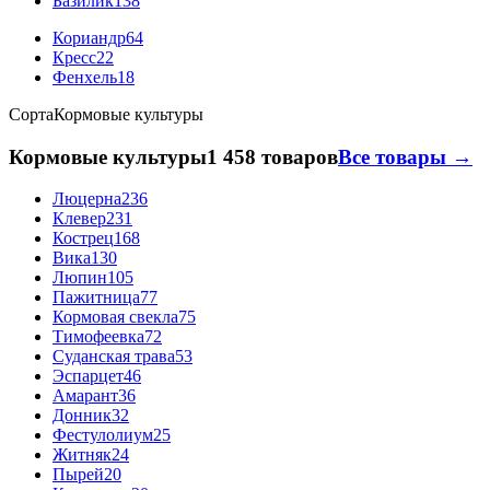
Базилик
138
Кориандр
64
Кресс
22
Фенхель
18
Сорта
Кормовые культуры
Кормовые культуры
1 458 товаров
Все товары →
Люцерна
236
Клевер
231
Кострец
168
Вика
130
Люпин
105
Пажитница
77
Кормовая свекла
75
Тимофеевка
72
Суданская трава
53
Эспарцет
46
Амарант
36
Донник
32
Фестулолиум
25
Житняк
24
Пырей
20