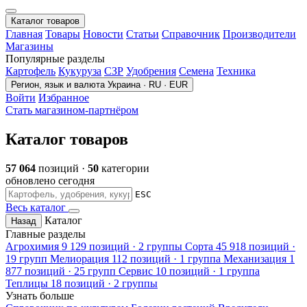
Каталог товаров
Главная
Товары
Новости
Статьи
Справочник
Производители
Магазины
Популярные разделы
Картофель
Кукуруза
СЗР
Удобрения
Семена
Техника
Регион, язык и валюта
Украина · RU · EUR
Войти
Избранное
Стать магазином-партнёром
Каталог товаров
57 064
позиций ·
50
категории
обновлено сегодня
ESC
Весь каталог
Каталог
Назад
Главные разделы
Агрохимия
9 129 позиций · 2 группы
Сорта
45 918 позиций ·
19 групп
Мелиорация
112 позиций · 1 группа
Механизация
1
877 позиций · 25 групп
Сервис
10 позиций · 1 группа
Теплицы
18 позиций · 2 группы
Узнать больше