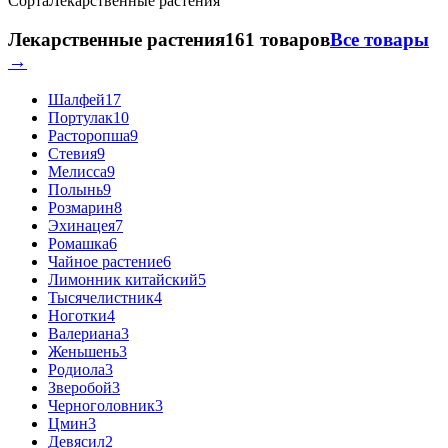
Сорта
Лекарственные растения
Лекарственные растения
161 товаров
Все товары
→
Шалфей
17
Портулак
10
Расторопша
9
Стевия
9
Мелисса
9
Полынь
9
Розмарин
8
Эхинацея
7
Ромашка
6
Чайное растение
6
Лимонник китайский
5
Тысячелистник
4
Ноготки
4
Валериана
3
Женьшень
3
Родиола
3
Зверобой
3
Черноголовник
3
Цмин
3
Девясил
2