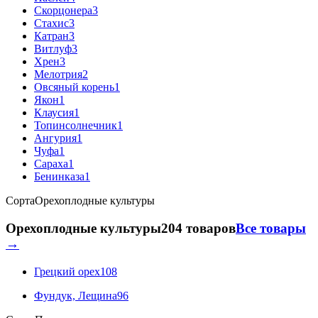
Скорцонера
3
Стахис
3
Катран
3
Витлуф
3
Хрен
3
Мелотрия
2
Овсяный корень
1
Якон
1
Клаусия
1
Топинсолнечник
1
Ангурия
1
Чуфа
1
Сараха
1
Бенинказа
1
Сорта
Орехоплодные культуры
Орехоплодные культуры
204 товаров
Все товары
→
Грецкий орех
108
Фундук, Лещина
96