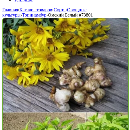
Главная
›
Каталог товаров
›
Сорта
›
Овощные
культуры
›
Топинамбур
›
Омский Белый
#73801