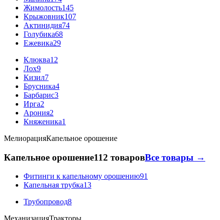
Жимолость
145
Крыжовник
107
Актинидия
74
Голубика
68
Ежевика
29
Клюква
12
Лох
9
Кизил
7
Брусника
4
Барбарис
3
Ирга
2
Арония
2
Княженика
1
Мелиорация
Капельное орошение
Капельное орошение
112 товаров
Все товары →
Фитинги к капельному орошению
91
Капельная трубка
13
Трубопровод
8
Механизация
Тракторы