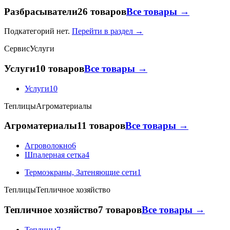
Разбрасыватели
26 товаров
Все товары →
Подкатегорий нет.
Перейти в раздел →
Сервис
Услуги
Услуги
10 товаров
Все товары →
Услуги
10
Теплицы
Агроматериалы
Агроматериалы
11 товаров
Все товары →
Агроволокно
6
Шпалерная сетка
4
Термоэкраны, Затеняющие сети
1
Теплицы
Тепличное хозяйство
Тепличное хозяйство
7 товаров
Все товары →
Теплицы
7