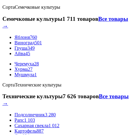
Сорта
Семечковые культуры
Семечковые культуры
1 711 товаров
Все товары
→
Яблоня
760
Виноград
501
Груша
349
Айва
45
Черемуха
28
Хурма
27
Мушмула
1
Сорта
Технические культуры
Технические культуры
7 626 товаров
Все товары
→
Подсолнечник
3 280
Рапс
1 103
Сахарная свекла
1 012
Картофель
887