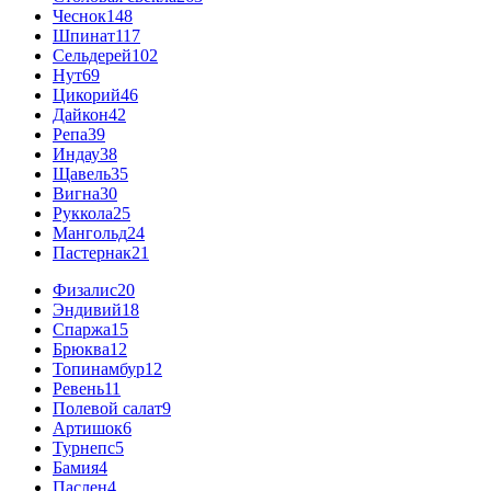
Чеснок
148
Шпинат
117
Сельдерей
102
Нут
69
Цикорий
46
Дайкон
42
Репа
39
Индау
38
Щавель
35
Вигна
30
Руккола
25
Мангольд
24
Пастернак
21
Физалис
20
Эндивий
18
Спаржа
15
Брюква
12
Топинамбур
12
Ревень
11
Полевой салат
9
Артишок
6
Турнепс
5
Бамия
4
Паслен
4