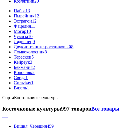
Козлятник
20
Пайза
13
Пырейник
12
Эстрагон
12
Фацелия
11
Могар
10
Чумиза
10
Лядвенец
9
Двукисточник тростниковый
8
Ломкоколосник
8
Терескен
5
Кейреук
3
Бекмания
2
Колосняк
2
Сведа
1
Сильфия
1
Вязель
1
Сорта
Косточковые культуры
Косточковые культуры
997 товаров
Все товары
→
Вишня, Черешня
459