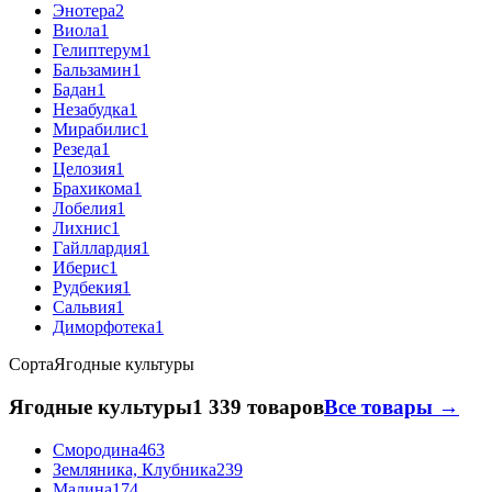
Энотера
2
Виола
1
Гелиптерум
1
Бальзамин
1
Бадан
1
Незабудка
1
Мирабилис
1
Резеда
1
Целозия
1
Брахикома
1
Лобелия
1
Лихнис
1
Гайллардия
1
Иберис
1
Рудбекия
1
Сальвия
1
Диморфотека
1
Сорта
Ягодные культуры
Ягодные культуры
1 339 товаров
Все товары →
Смородина
463
Земляника, Клубника
239
Малина
174