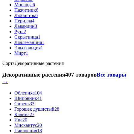
Монарда
6
Пажитник
6
Любисток
6
Перилла
4
Лавандин
3
Рута
2
Скрытница
1
Ляллеманция
1
Эльсгольция
1
Мирт
1
Сорта
Декоративные растения
Декоративные растения
407 товаров
Все товары
→
Облепиха
104
Шиповник
41
Сирень
33
Горошек душистый
28
Калина
27
Ива
20
Мискантус
20
Павловния
18