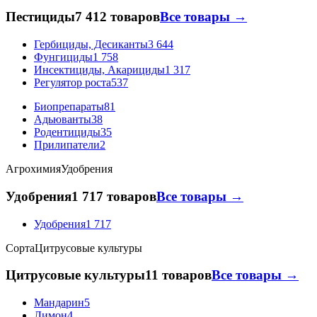
Пестициды
7 412 товаров
Все товары →
Гербициды, Десиканты
3 644
Фунгициды
1 758
Инсектициды, Акарициды
1 317
Регулятор роста
537
Биопрепараты
81
Адьюванты
38
Родентициды
35
Прилипатели
2
Агрохимия
Удобрения
Удобрения
1 717 товаров
Все товары →
Удобрения
1 717
Сорта
Цитрусовые культуры
Цитрусовые культуры
11 товаров
Все товары →
Мандарин
5
Лимон
4