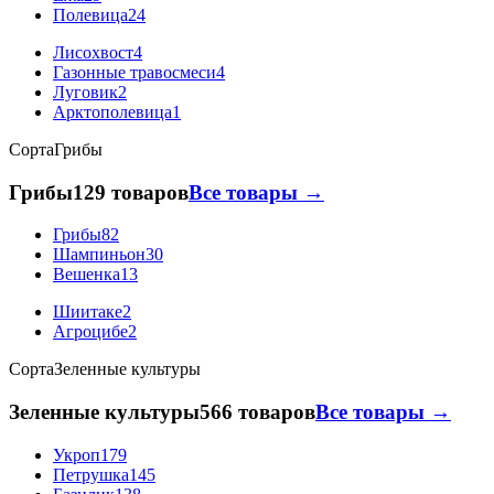
Полевица
24
Лисохвост
4
Газонные травосмеси
4
Луговик
2
Арктополевица
1
Сорта
Грибы
Грибы
129 товаров
Все товары →
Грибы
82
Шампиньон
30
Вешенка
13
Шиитаке
2
Агроцибе
2
Сорта
Зеленные культуры
Зеленные культуры
566 товаров
Все товары →
Укроп
179
Петрушка
145