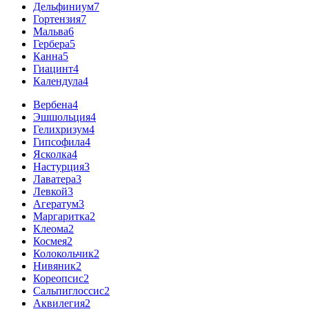
Дельфиниум
7
Гортензия
7
Мальва
6
Гербера
5
Канна
5
Гиацинт
4
Календула
4
Вербена
4
Эшшольция
4
Гелихризум
4
Гипсофила
4
Ясколка
4
Настурция
3
Лаватера
3
Левкой
3
Агератум
3
Маргаритка
2
Клеома
2
Космея
2
Колокольчик
2
Нивяник
2
Кореопсис
2
Сальпиглоссис
2
Аквилегия
2