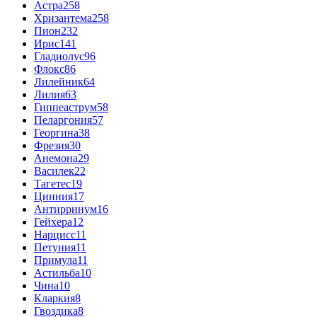
Астра
258
Хризантема
258
Пион
232
Ирис
141
Гладиолус
96
Флокс
86
Лилейник
64
Лилия
63
Гиппеаструм
58
Пеларгония
57
Георгина
38
Фрезия
30
Анемона
29
Василек
22
Тагетес
19
Цинния
17
Антирринум
16
Гейхера
12
Нарцисс
11
Петуния
11
Примула
11
Астильба
10
Чина
10
Кларкия
8
Гвоздика
8