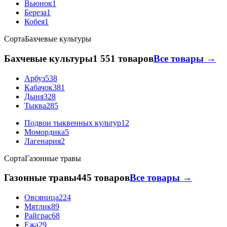
Вьюнок
1
Береза
1
Кобея
1
Сорта
Бахчевые культуры
Бахчевые культуры
1 551 товаров
Все товары →
Арбуз
538
Кабачок
381
Дыня
328
Тыква
285
Подвои тыквенных культур
12
Момордика
5
Лагенария
2
Сорта
Газонные травы
Газонные травы
445 товаров
Все товары →
Овсяница
224
Мятлик
89
Райграс
68
Ежа
29