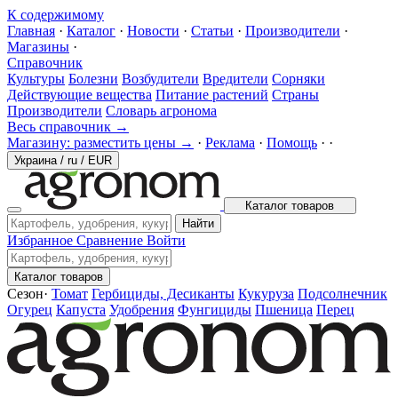
К содержимому
Главная
·
Каталог
·
Новости
·
Статьи
·
Производители
·
Магазины
·
Справочник
Культуры
Болезни
Возбудители
Вредители
Сорняки
Действующие вещества
Питание растений
Страны
Производители
Словарь агронома
Весь справочник →
Магазину: разместить цены →
·
Реклама
·
Помощь
·
·
Украина
/
ru
/
EUR
Каталог товаров
Найти
Избранное
Сравнение
Войти
Каталог товаров
Сезон
·
Томат
Гербициды, Десиканты
Кукуруза
Подсолнечник
Огурец
Капуста
Удобрения
Фунгициды
Пшеница
Перец