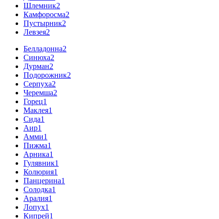
Шлемник
2
Камфоросма
2
Пустырник
2
Левзея
2
Белладонна
2
Синюха
2
Дурман
2
Подорожник
2
Серпуха
2
Черемша
2
Горец
1
Маклея
1
Сида
1
Аир
1
Амми
1
Пижма
1
Арника
1
Гулявник
1
Колюрия
1
Панцерина
1
Солодка
1
Аралия
1
Лопух
1
Кипрей
1