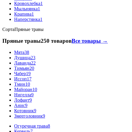
Кровохлебка
1
Мыльнянка
1
Крапива
1
Наперстянка
1
Сорта
Пряные травы
Пряные травы
250 товаров
Все товары →
Мята
38
Душица
23
Лаванда
22
Тимьян
20
Чабер
19
Иссоп
17
Тмин
10
Майоран
10
Нигелла
9
Лофант
9
Анис
9
Котовник
9
Змееголовник
9
Огуречная трава
8
Кервель
7