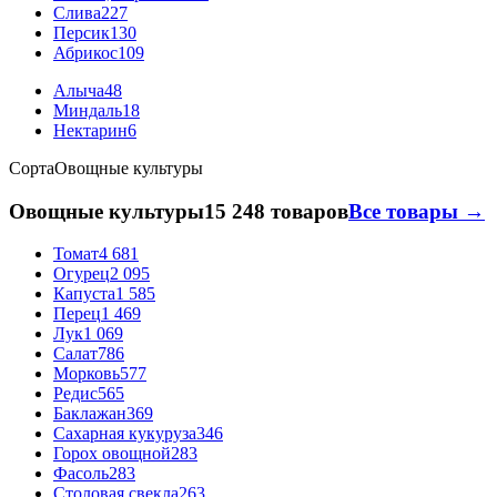
Слива
227
Персик
130
Абрикос
109
Алыча
48
Миндаль
18
Нектарин
6
Сорта
Овощные культуры
Овощные культуры
15 248 товаров
Все товары →
Томат
4 681
Огурец
2 095
Капуста
1 585
Перец
1 469
Лук
1 069
Салат
786
Морковь
577
Редис
565
Баклажан
369
Сахарная кукуруза
346
Горох овощной
283
Фасоль
283
Столовая свекла
263