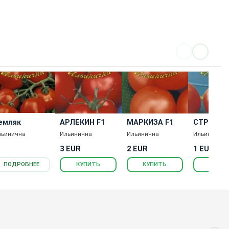
емляк
АРЛЕКИН F1
МАРКИЗА F1
СТРИЖ F
льинична
Ильинична
Ильинична
Ильинична
3 EUR
2 EUR
1 EUR
ПОДРОБНЕЕ
КУПИТЬ
КУПИТЬ
КУПИ