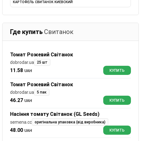
КАРТОФЕЛЬ СВИТАНОК КИЕВСКИЙ
Где купить
Свитанок
Томат Рожевий Світанок
dobrodar.ua
25 шт
11.58
UAH
КУПИТЬ
Томат Рожевий Світанок
dobrodar.ua
5 пак
46.27
UAH
КУПИТЬ
Насіння томату Світанок (GL Seeds)
semena.cc
оригінальна упаковка (від виробника)
48.00
UAH
КУПИТЬ