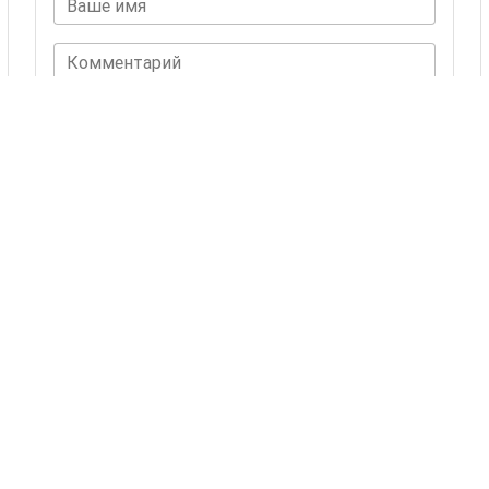
Ваше имя
Комментарий
ОСТАВИТЬ КОММЕНТАРИЙ
Комментариев пока нет.
Также Вас могут
заинтересовать
24 товаров