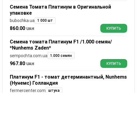
Семена Томата Платинум в Оригинальной
упаковке
bubochka.ua
1 000 шт
860.00
UAH
КУПИТЬ
Семена томата Платинум F1 /1.000 семян/
*Nunhems Zaden*
sempochta.com.ua
1.000 семян
967.80
UAH
КУПИТЬ
Платинум F1 - томат детерминантный, Nunhems
(Нунемс) Голландия
fermercenter.com
штука
1195.00
UAH
КУПИТЬ
Отзывы
Платинум F1