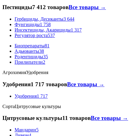
Пестициды
7 412 товаров
Все товары →
Гербициды, Десиканты
3 644
Фунгициды
1 758
Инсектициды, Акарициды
1 317
Регулятор роста
537
Биопрепараты
81
Адьюванты
38
Родентициды
35
Прилипатели
2
Агрохимия
Удобрения
Удобрения
1 717 товаров
Все товары →
Удобрения
1 717
Сорта
Цитрусовые культуры
Цитрусовые культуры
11 товаров
Все товары →
Мандарин
5
Лимон
4