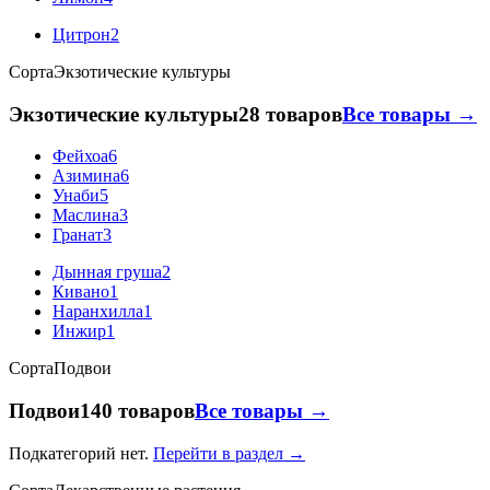
Цитрон
2
Сорта
Экзотические культуры
Экзотические культуры
28 товаров
Все товары →
Фейхоа
6
Азимина
6
Унаби
5
Маслина
3
Гранат
3
Дынная груша
2
Кивано
1
Наранхилла
1
Инжир
1
Сорта
Подвои
Подвои
140 товаров
Все товары →
Подкатегорий нет.
Перейти в раздел →