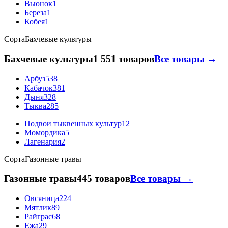
Вьюнок
1
Береза
1
Кобея
1
Сорта
Бахчевые культуры
Бахчевые культуры
1 551 товаров
Все товары →
Арбуз
538
Кабачок
381
Дыня
328
Тыква
285
Подвои тыквенных культур
12
Момордика
5
Лагенария
2
Сорта
Газонные травы
Газонные травы
445 товаров
Все товары →
Овсяница
224
Мятлик
89
Райграс
68
Ежа
29