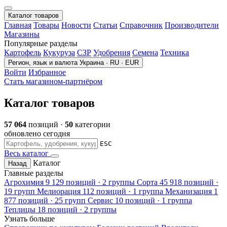
Каталог товаров
Главная
Товары
Новости
Статьи
Справочник
Производители
Магазины
Популярные разделы
Картофель
Кукуруза
СЗР
Удобрения
Семена
Техника
Регион, язык и валюта
Украина · RU · EUR
Войти
Избранное
Стать магазином-партнёром
Каталог товаров
57 064
позиций ·
50
категории
обновлено сегодня
ESC
Весь каталог
Каталог
Назад
Главные разделы
Агрохимия
9 129 позиций · 2 группы
Сорта
45 918 позиций ·
19 групп
Мелиорация
112 позиций · 1 группа
Механизация
1
877 позиций · 25 групп
Сервис
10 позиций · 1 группа
Теплицы
18 позиций · 2 группы
Узнать больше