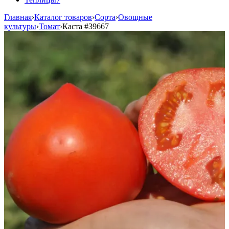
Главная
›
Каталог товаров
›
Сорта
›
Овощные
культуры
›
Томат
›
Каста
#39667