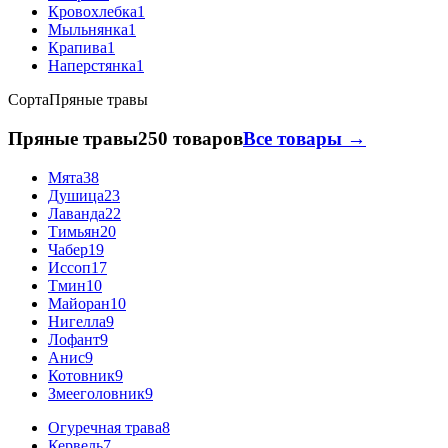
Кровохлебка
1
Мыльнянка
1
Крапива
1
Наперстянка
1
Сорта
Пряные травы
Пряные травы
250 товаров
Все товары →
Мята
38
Душица
23
Лаванда
22
Тимьян
20
Чабер
19
Иссоп
17
Тмин
10
Майоран
10
Нигелла
9
Лофант
9
Анис
9
Котовник
9
Змееголовник
9
Огуречная трава
8
Кервель
7