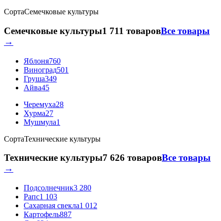
Сорта
Семечковые культуры
Семечковые культуры
1 711 товаров
Все товары
→
Яблоня
760
Виноград
501
Груша
349
Айва
45
Черемуха
28
Хурма
27
Мушмула
1
Сорта
Технические культуры
Технические культуры
7 626 товаров
Все товары
→
Подсолнечник
3 280
Рапс
1 103
Сахарная свекла
1 012
Картофель
887