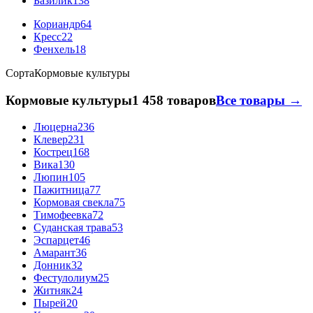
Базилик
138
Кориандр
64
Кресс
22
Фенхель
18
Сорта
Кормовые культуры
Кормовые культуры
1 458 товаров
Все товары →
Люцерна
236
Клевер
231
Кострец
168
Вика
130
Люпин
105
Пажитница
77
Кормовая свекла
75
Тимофеевка
72
Суданская трава
53
Эспарцет
46
Амарант
36
Донник
32
Фестулолиум
25
Житняк
24
Пырей
20