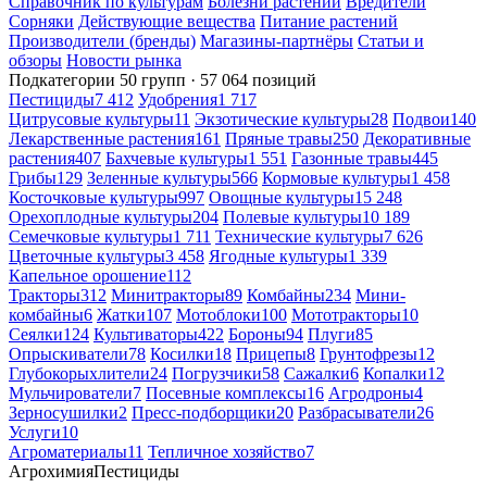
Справочник по культурам
Болезни растений
Вредители
Сорняки
Действующие вещества
Питание растений
Производители (бренды)
Магазины-партнёры
Статьи и
обзоры
Новости рынка
Подкатегории
50 групп · 57 064 позиций
Пестициды
7 412
Удобрения
1 717
Цитрусовые культуры
11
Экзотические культуры
28
Подвои
140
Лекарственные растения
161
Пряные травы
250
Декоративные
растения
407
Бахчевые культуры
1 551
Газонные травы
445
Грибы
129
Зеленные культуры
566
Кормовые культуры
1 458
Косточковые культуры
997
Овощные культуры
15 248
Орехоплодные культуры
204
Полевые культуры
10 189
Семечковые культуры
1 711
Технические культуры
7 626
Цветочные культуры
3 458
Ягодные культуры
1 339
Капельное орошение
112
Тракторы
312
Минитракторы
89
Комбайны
234
Мини-
комбайны
6
Жатки
107
Мотоблоки
100
Мототракторы
10
Сеялки
124
Культиваторы
422
Бороны
94
Плуги
85
Опрыскиватели
78
Косилки
18
Прицепы
8
Грунтофрезы
12
Глубокорыхлители
24
Погрузчики
58
Сажалки
6
Копалки
12
Мульчирователи
7
Посевные комплексы
16
Агродроны
4
Зерносушилки
2
Пресс-подборщики
20
Разбрасыватели
26
Услуги
10
Агроматериалы
11
Тепличное хозяйство
7
Агрохимия
Пестициды