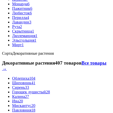
Монарда
6
Пажитник
6
Любисток
6
Перилла
4
Лавандин
3
Рута
2
Скрытница
1
Ляллеманция
1
Эльсгольция
1
Мирт
1
Сорта
Декоративные растения
Декоративные растения
407 товаров
Все товары
→
Облепиха
104
Шиповник
41
Сирень
33
Горошек душистый
28
Калина
27
Ива
20
Мискантус
20
Павловния
18