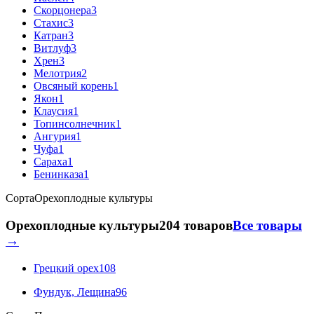
Скорцонера
3
Стахис
3
Катран
3
Витлуф
3
Хрен
3
Мелотрия
2
Овсяный корень
1
Якон
1
Клаусия
1
Топинсолнечник
1
Ангурия
1
Чуфа
1
Сараха
1
Бенинказа
1
Сорта
Орехоплодные культуры
Орехоплодные культуры
204 товаров
Все товары
→
Грецкий орех
108
Фундук, Лещина
96