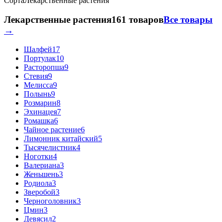
Сорта
Лекарственные растения
Лекарственные растения
161 товаров
Все товары
→
Шалфей
17
Портулак
10
Расторопша
9
Стевия
9
Мелисса
9
Полынь
9
Розмарин
8
Эхинацея
7
Ромашка
6
Чайное растение
6
Лимонник китайский
5
Тысячелистник
4
Ноготки
4
Валериана
3
Женьшень
3
Родиола
3
Зверобой
3
Черноголовник
3
Цмин
3
Девясил
2