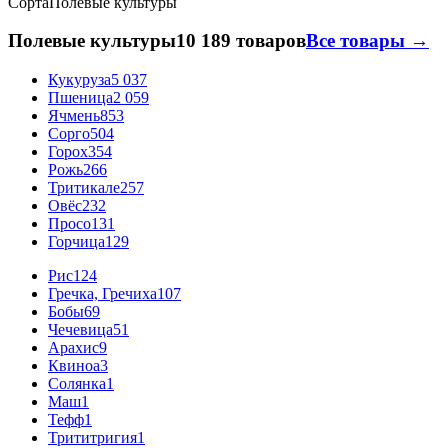
Сорта
Полевые культуры
Полевые культуры
10 189 товаров
Все товары →
Кукуруза
5 037
Пшеница
2 059
Ячмень
853
Сорго
504
Горох
354
Рожь
266
Тритикале
257
Овёс
232
Просо
131
Горчица
129
Рис
124
Гречка, Гречиха
107
Бобы
69
Чечевица
51
Арахис
9
Квиноа
3
Солянка
1
Маш
1
Тефф
1
Трититригия
1