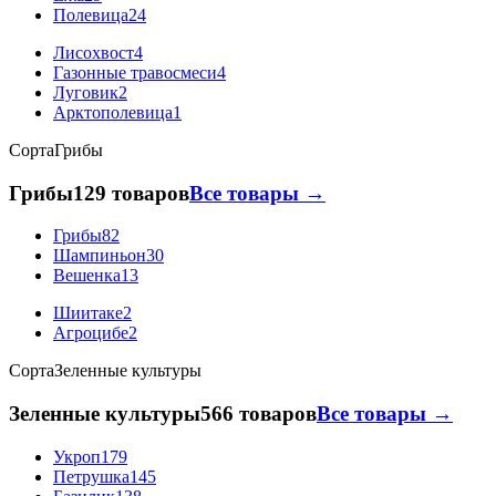
Полевица
24
Лисохвост
4
Газонные травосмеси
4
Луговик
2
Арктополевица
1
Сорта
Грибы
Грибы
129 товаров
Все товары →
Грибы
82
Шампиньон
30
Вешенка
13
Шиитаке
2
Агроцибе
2
Сорта
Зеленные культуры
Зеленные культуры
566 товаров
Все товары →
Укроп
179
Петрушка
145