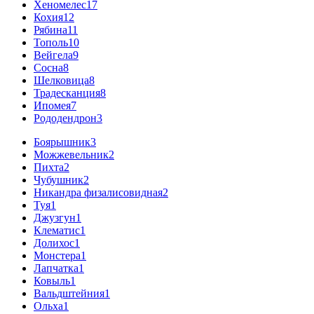
Хеномелес
17
Кохия
12
Рябина
11
Тополь
10
Вейгела
9
Сосна
8
Шелковица
8
Традесканция
8
Ипомея
7
Рододендрон
3
Боярышник
3
Можжевельник
2
Пихта
2
Чубушник
2
Никандра физалисовидная
2
Туя
1
Джузгун
1
Клематис
1
Долихос
1
Монстера
1
Лапчатка
1
Ковыль
1
Вальдштейния
1
Ольха
1