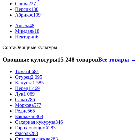
Слива
227
Персик
130
Абрикос
109
Алыча
48
Миндаль
18
Нектарин
6
Сорта
Овощные культуры
Овощные культуры
15 248 товаров
Все товары →
Томат
4 681
Огурец
2 095
Капуста
1 585
Перец
1 469
Лук
1 069
Салат
786
Морковь
577
Редис
565
Баклажан
369
Сахарная кукуруза
346
Горох овощной
283
Фасоль
283
Столовая свекла
263