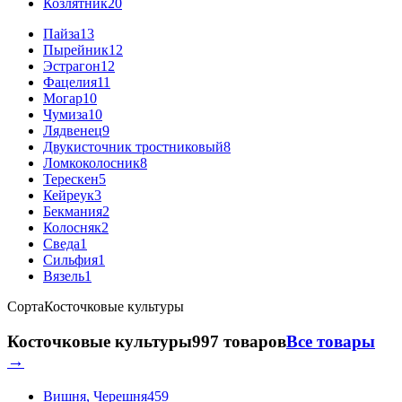
Козлятник
20
Пайза
13
Пырейник
12
Эстрагон
12
Фацелия
11
Могар
10
Чумиза
10
Лядвенец
9
Двукисточник тростниковый
8
Ломкоколосник
8
Терескен
5
Кейреук
3
Бекмания
2
Колосняк
2
Сведа
1
Сильфия
1
Вязель
1
Сорта
Косточковые культуры
Косточковые культуры
997 товаров
Все товары
→
Вишня, Черешня
459