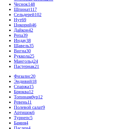
Чеснок
148
Шпинат
117
Сельдерей
102
Нут
69
Цикорий
46
Дайкон
42
Репа
39
Индау
38
Щавель
35
Вигна
30
Руккола
25
Мангольд
24
Пастернак
21
Физалис
20
Эндивий
18
Спаржа
15
Брюква
12
Топинамбур
12
Ревень
11
Полевой салат
9
Артишок
6
Турнепс
5
Бамия
4
Паслен
4