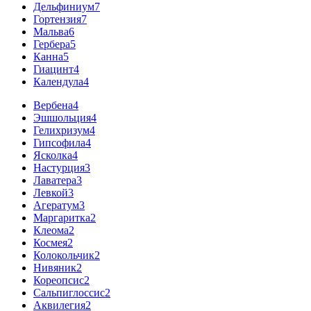
Дельфиниум
7
Гортензия
7
Мальва
6
Гербера
5
Канна
5
Гиацинт
4
Календула
4
Вербена
4
Эшшольция
4
Гелихризум
4
Гипсофила
4
Ясколка
4
Настурция
3
Лаватера
3
Левкой
3
Агератум
3
Маргаритка
2
Клеома
2
Космея
2
Колокольчик
2
Нивяник
2
Кореопсис
2
Сальпиглоссис
2
Аквилегия
2