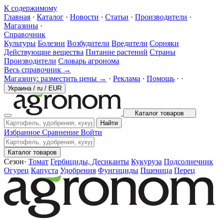
К содержимому
Главная
·
Каталог
·
Новости
·
Статьи
·
Производители
·
Магазины
·
Справочник
Культуры
Болезни
Возбудители
Вредители
Сорняки
Действующие вещества
Питание растений
Страны
Производители
Словарь агронома
Весь справочник →
Магазину: разместить цены →
·
Реклама
·
Помощь
·
·
Украина
/
ru
/
EUR
Каталог товаров
Найти
Избранное
Сравнение
Войти
Каталог товаров
Сезон
·
Томат
Гербициды, Десиканты
Кукуруза
Подсолнечник
Огурец
Капуста
Удобрения
Фунгициды
Пшеница
Перец