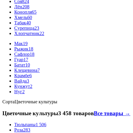
Соя
824
Лён
208
Конопля
65
Хмель
60
Табак
40
Сурепица
23
Хлопчатник
22
Мак
19
Рыжик
18
Сафлор
18
Гуар
17
Батат
10
Клещевина
7
Крамбе
6
Вайда
3
Кунжут
2
Нуг
2
Сорта
Цветочные культуры
Цветочные культуры
3 458 товаров
Все товары →
Тюльпаны
1 506
Роза
283