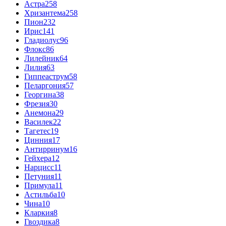
Астра
258
Хризантема
258
Пион
232
Ирис
141
Гладиолус
96
Флокс
86
Лилейник
64
Лилия
63
Гиппеаструм
58
Пеларгония
57
Георгина
38
Фрезия
30
Анемона
29
Василек
22
Тагетес
19
Цинния
17
Антирринум
16
Гейхера
12
Нарцисс
11
Петуния
11
Примула
11
Астильба
10
Чина
10
Кларкия
8
Гвоздика
8