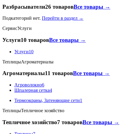
Разбрасыватели
26 товаров
Все товары →
Подкатегорий нет.
Перейти в раздел →
Сервис
Услуги
Услуги
10 товаров
Все товары →
Услуги
10
Теплицы
Агроматериалы
Агроматериалы
11 товаров
Все товары →
Агроволокно
6
Шпалерная сетка
4
Термоэкраны, Затеняющие сети
1
Теплицы
Тепличное хозяйство
Тепличное хозяйство
7 товаров
Все товары →
Теплицы
7