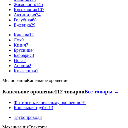
Жимолость
145
Крыжовник
107
Актинидия
74
Голубика
68
Ежевика
29
Клюква
12
Лох
9
Кизил
7
Брусника
4
Барбарис
3
Ирга
2
Арония
2
Княженика
1
Мелиорация
Капельное орошение
Капельное орошение
112 товаров
Все товары →
Фитинги к капельному орошению
91
Капельная трубка
13
Трубопровод
8
Механизация
Тракторы