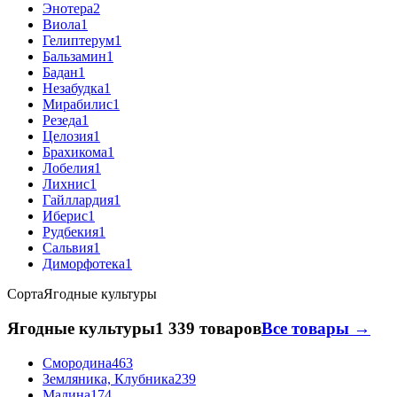
Энотера
2
Виола
1
Гелиптерум
1
Бальзамин
1
Бадан
1
Незабудка
1
Мирабилис
1
Резеда
1
Целозия
1
Брахикома
1
Лобелия
1
Лихнис
1
Гайллардия
1
Иберис
1
Рудбекия
1
Сальвия
1
Диморфотека
1
Сорта
Ягодные культуры
Ягодные культуры
1 339 товаров
Все товары →
Смородина
463
Земляника, Клубника
239
Малина
174