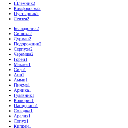
Шлемник
2
Камфоросма
2
Пустырник
2
Левзея
2
Белладонна
2
Синюха
2
Дурман
2
Подорожник
2
Серпуха
2
Черемша
2
Горец
1
Маклея
1
Сида
1
Аир
1
Амми
1
Пижма
1
Арника
1
Гулявник
1
Колюрия
1
Панцерина
1
Солодка
1
Аралия
1
Лопух
1
Кипрей
1