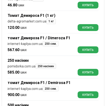
46.80
UAH
КУПИТЬ
Томат Демироса F1 (1 кг)
delta-agromarket.com.ua
1 кг
120.00
UAH
КУПИТЬ
томат Димероза F1 / Dimeroza F1
internet-kaplya.com.ua
250 сем.
567.60
UAH
КУПИТЬ
250 насінин
pomidorka.com.ua
250 насінин
585.00
UAH
КУПИТЬ
томат Демироса F1 / Demirosa F1
internet-kaplya.com.ua
250 сем.
900.00
UAH
КУПИТЬ
500 насінин