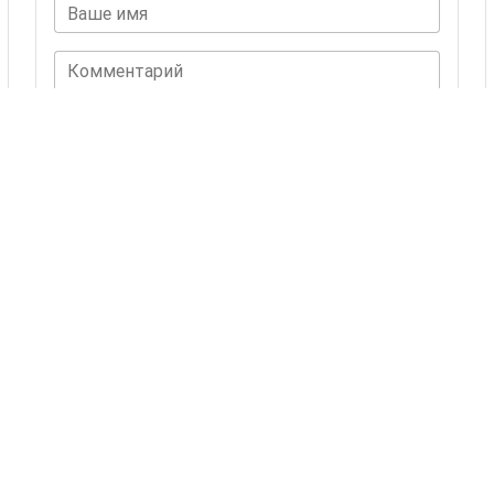
Ваше имя
Комментарий
ОСТАВИТЬ КОММЕНТАРИЙ
Комментариев пока нет.
Также Вас могут
заинтересовать
24 товаров