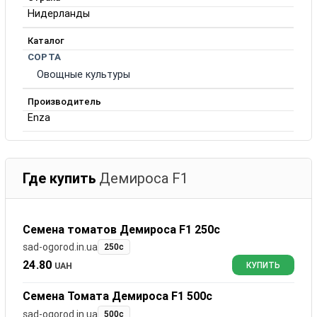
Нидерланды
Каталог
СОРТА
Овощные культуры
Производитель
Enza
Где купить
Демироса F1
Семена томатов Демироса F1 250с
sad-ogorod.in.ua
250с
24.80
UAH
КУПИТЬ
Семена Томата Демироса F1 500с
sad-ogorod.in.ua
500с