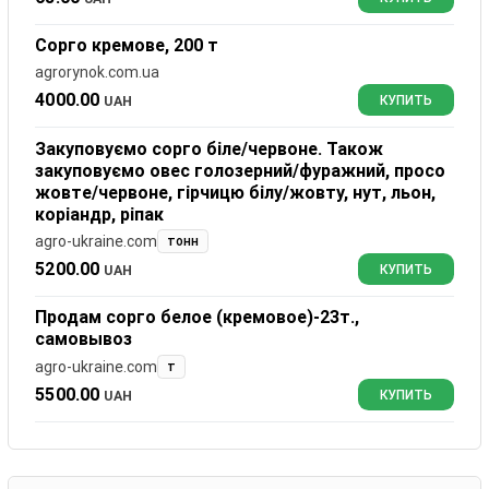
Сорго кремове, 200 т
agrorynok.com.ua
4000.00
UAH
КУПИТЬ
Закуповуємо сорго біле/червоне. Також
закуповуємо овес голозерний/фуражний, просо
жовте/червоне, гірчицю білу/жовту, нут, льон,
коріандр, ріпак
agro-ukraine.com
тонн
5200.00
UAH
КУПИТЬ
Продам сорго белое (кремовое)-23т.,
самовывоз
agro-ukraine.com
т
5500.00
UAH
КУПИТЬ