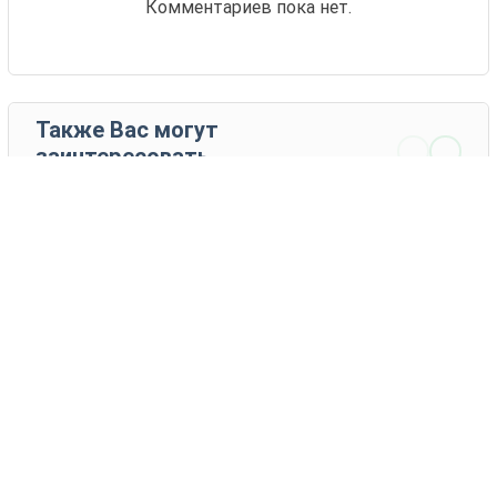
Комментариев пока нет.
Также Вас могут
заинтересовать
24 товаров
Ишинское
Эльтонское
Другие
Другие
производители
производители
2 - 3 EUR
206 EUR
КУПИТЬ
КУПИТЬ