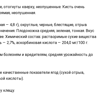
, отогнуты кверху, неопушенные. Кисть очень
прямая, неопушенная.
ая — 4,8 г), округлые, черные, блестящие, отрыв
начения. Плодоножка средняя, зеленая, тонкая. Вкус
ее. Химический состав: растворимые сухие вещества
 — 2,7%, аскорбиновая кислота — 204,0 мг/100 г.
м болезням и вредителям, средняя урожайность до
 качественные показатели ягод (сухой отрыв,
ой кислоты).
у клещу.