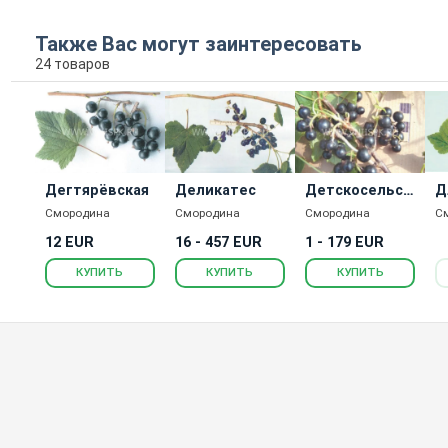
Также Вас могут заинтересовать
24 товаров
Дегтярёвская
Деликатес
Детскосельск
Д
ая
я
Смородина
Смородина
Смородина
С
12 EUR
16 - 457 EUR
1 - 179 EUR
КУПИТЬ
КУПИТЬ
КУПИТЬ