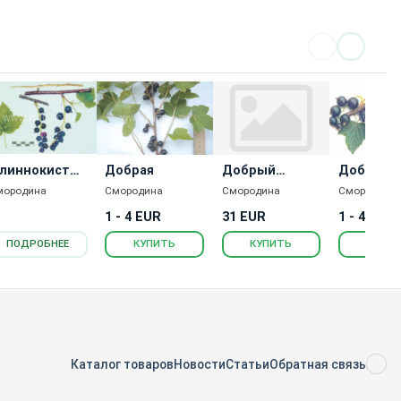
линнокистна
Добрая
Добрый
Добрыня
джинн
мородина
Смородина
Смородина
Смородина
1 - 4 EUR
31 EUR
1 - 4 EUR
ПОДРОБНЕЕ
КУПИТЬ
КУПИТЬ
КУПИ
Каталог товаров
Новости
Статьи
Обратная связь
RS