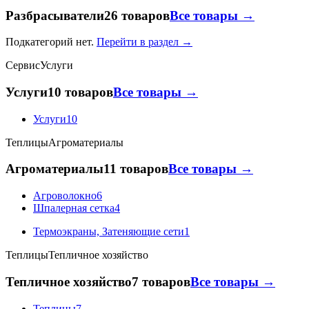
Разбрасыватели
26 товаров
Все товары →
Подкатегорий нет.
Перейти в раздел →
Сервис
Услуги
Услуги
10 товаров
Все товары →
Услуги
10
Теплицы
Агроматериалы
Агроматериалы
11 товаров
Все товары →
Агроволокно
6
Шпалерная сетка
4
Термоэкраны, Затеняющие сети
1
Теплицы
Тепличное хозяйство
Тепличное хозяйство
7 товаров
Все товары →
Теплицы
7