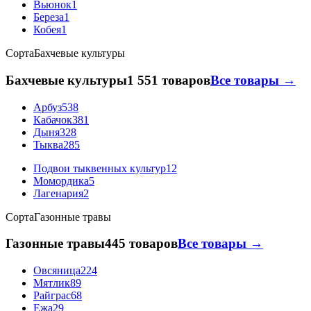
Вьюнок
1
Береза
1
Кобея
1
Сорта
Бахчевые культуры
Бахчевые культуры
1 551 товаров
Все товары →
Арбуз
538
Кабачок
381
Дыня
328
Тыква
285
Подвои тыквенных культур
12
Момордика
5
Лагенария
2
Сорта
Газонные травы
Газонные травы
445 товаров
Все товары →
Овсяница
224
Мятлик
89
Райграс
68
Ежа
29