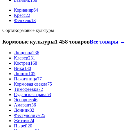
Базилик
138
Кориандр
64
Кресс
22
Фенхель
18
Сорта
Кормовые культуры
Кормовые культуры
1 458 товаров
Все товары →
Люцерна
236
Клевер
231
Кострец
168
Вика
130
Люпин
105
Пажитница
77
Кормовая свекла
75
Тимофеевка
72
Суданская трава
53
Эспарцет
46
Амарант
36
Донник
32
Фестулолиум
25
Житняк
24
Пырей
20