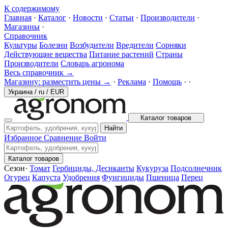
К содержимому
Главная
·
Каталог
·
Новости
·
Статьи
·
Производители
·
Магазины
·
Справочник
Культуры
Болезни
Возбудители
Вредители
Сорняки
Действующие вещества
Питание растений
Страны
Производители
Словарь агронома
Весь справочник →
Магазину: разместить цены →
·
Реклама
·
Помощь
·
·
Украина
/
ru
/
EUR
Каталог товаров
Найти
Избранное
Сравнение
Войти
Каталог товаров
Сезон
·
Томат
Гербициды, Десиканты
Кукуруза
Подсолнечник
Огурец
Капуста
Удобрения
Фунгициды
Пшеница
Перец