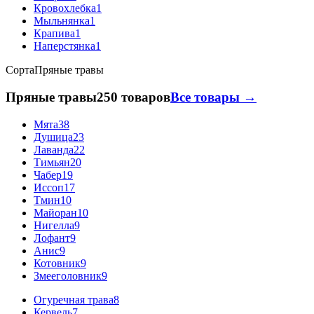
Кровохлебка
1
Мыльнянка
1
Крапива
1
Наперстянка
1
Сорта
Пряные травы
Пряные травы
250 товаров
Все товары →
Мята
38
Душица
23
Лаванда
22
Тимьян
20
Чабер
19
Иссоп
17
Тмин
10
Майоран
10
Нигелла
9
Лофант
9
Анис
9
Котовник
9
Змееголовник
9
Огуречная трава
8
Кервель
7