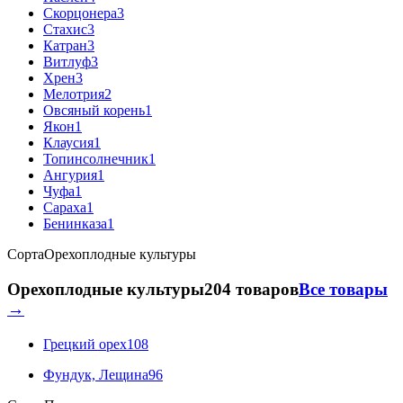
Скорцонера
3
Стахис
3
Катран
3
Витлуф
3
Хрен
3
Мелотрия
2
Овсяный корень
1
Якон
1
Клаусия
1
Топинсолнечник
1
Ангурия
1
Чуфа
1
Сараха
1
Бенинказа
1
Сорта
Орехоплодные культуры
Орехоплодные культуры
204 товаров
Все товары
→
Грецкий орех
108
Фундук, Лещина
96