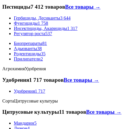
Пестициды
7 412 товаров
Все товары →
Гербициды, Десиканты
3 644
Фунгициды
1 758
Инсектициды, Акарициды
1 317
Регулятор роста
537
Биопрепараты
81
Адьюванты
38
Родентициды
35
Прилипатели
2
Агрохимия
Удобрения
Удобрения
1 717 товаров
Все товары →
Удобрения
1 717
Сорта
Цитрусовые культуры
Цитрусовые культуры
11 товаров
Все товары →
Мандарин
5
Лимон
4