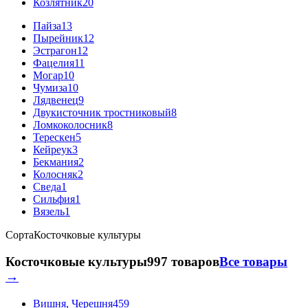
Козлятник
20
Пайза
13
Пырейник
12
Эстрагон
12
Фацелия
11
Могар
10
Чумиза
10
Лядвенец
9
Двукисточник тростниковый
8
Ломкоколосник
8
Терескен
5
Кейреук
3
Бекмания
2
Колосняк
2
Сведа
1
Сильфия
1
Вязель
1
Сорта
Косточковые культуры
Косточковые культуры
997 товаров
Все товары
→
Вишня, Черешня
459