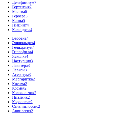
Дельфиниум
7
Гортензия
7
Мальва
6
Гербера
5
Канна
5
Гиацинт
4
Календула
4
Вербена
4
Эшшольция
4
Гелихризум
4
Гипсофила
4
Ясколка
4
Настурция
3
Лаватера
3
Левкой
3
Агератум
3
Маргаритка
2
Клеома
2
Космея
2
Колокольчик
2
Нивяник
2
Кореопсис
2
Сальпиглоссис
2
Аквилегия
2