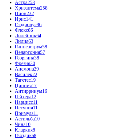
Астра
258
Хризантема
258
Пион
232
Ирис
141
Гладиолус
96
Флокс
86
Лилейник
64
Лилия
63
Гиппеаструм
58
Пеларгония
57
Георгина
38
Фрезия
30
Анемона
29
Василек
22
Тагетес
19
Цинния
17
Антирринум
16
Гейхера
12
Нарцисс
11
Петуния
11
Примула
11
Астильба
10
Чина
10
Кларкия
8
Гвоздика
8