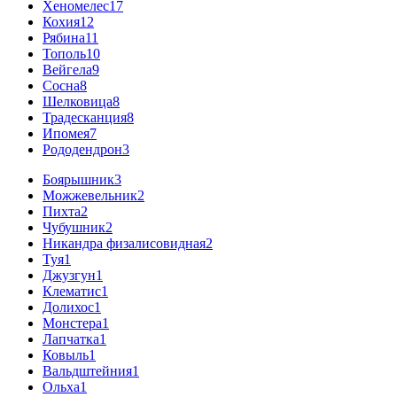
Хеномелес
17
Кохия
12
Рябина
11
Тополь
10
Вейгела
9
Сосна
8
Шелковица
8
Традесканция
8
Ипомея
7
Рододендрон
3
Боярышник
3
Можжевельник
2
Пихта
2
Чубушник
2
Никандра физалисовидная
2
Туя
1
Джузгун
1
Клематис
1
Долихос
1
Монстера
1
Лапчатка
1
Ковыль
1
Вальдштейния
1
Ольха
1