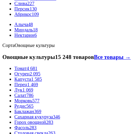
Слива
227
Персик
130
Абрикос
109
Алыча
48
Миндаль
18
Нектарин
6
Сорта
Овощные культуры
Овощные культуры
15 248 товаров
Все товары →
Томат
4 681
Огурец
2 095
Капуста
1 585
Перец
1 469
Лук
1 069
Салат
786
Морковь
577
Редис
565
Баклажан
369
Сахарная кукуруза
346
Горох овощной
283
Фасоль
283
Столовая свекла
263