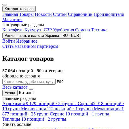
Каталог товаров
Главная
Товары
Новости
Статьи
Справочник
Производители
Магазины
Популярные разделы
Картофель
Кукуруза
СЗР
Удобрения
Семена
Техника
Регион, язык и валюта
Украина · RU · EUR
Войти
Избранное
Стать магазином-партнёром
Каталог товаров
57 064
позиций ·
50
категории
обновлено сегодня
ESC
Весь каталог
Каталог
Назад
Главные разделы
Агрохимия
9 129 позиций · 2 группы
Сорта
45 918 позиций ·
19 групп
Мелиорация
112 позиций · 1 группа
Механизация
1
877 позиций · 25 групп
Сервис
10 позиций · 1 группа
Теплицы
18 позиций · 2 группы
Узнать больше