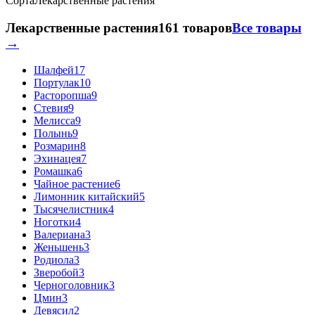
Сорта
Лекарственные растения
Лекарственные растения
161 товаров
Все товары
→
Шалфей
17
Портулак
10
Расторопша
9
Стевия
9
Мелисса
9
Полынь
9
Розмарин
8
Эхинацея
7
Ромашка
6
Чайное растение
6
Лимонник китайский
5
Тысячелистник
4
Ноготки
4
Валериана
3
Женьшень
3
Родиола
3
Зверобой
3
Черноголовник
3
Цмин
3
Девясил
2