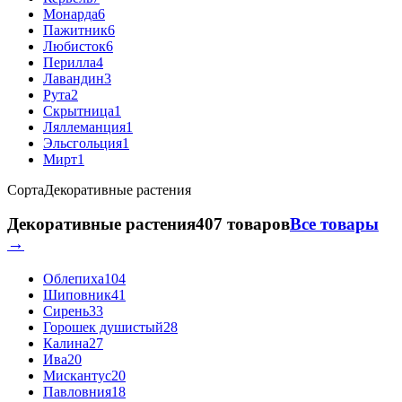
Монарда
6
Пажитник
6
Любисток
6
Перилла
4
Лавандин
3
Рута
2
Скрытница
1
Ляллеманция
1
Эльсгольция
1
Мирт
1
Сорта
Декоративные растения
Декоративные растения
407 товаров
Все товары
→
Облепиха
104
Шиповник
41
Сирень
33
Горошек душистый
28
Калина
27
Ива
20
Мискантус
20
Павловния
18