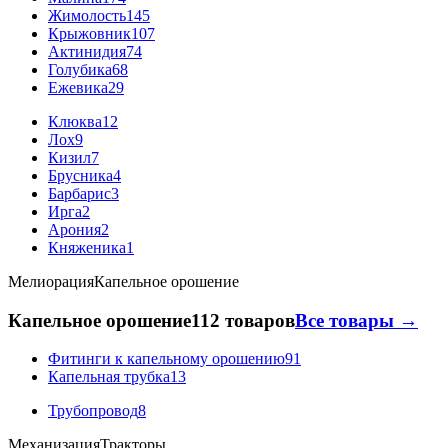
Жимолость
145
Крыжовник
107
Актинидия
74
Голубика
68
Ежевика
29
Клюква
12
Лох
9
Кизил
7
Брусника
4
Барбарис
3
Ирга
2
Арония
2
Княженика
1
Мелиорация
Капельное орошение
Капельное орошение
112 товаров
Все товары →
Фитинги к капельному орошению
91
Капельная трубка
13
Трубопровод
8
Механизация
Тракторы