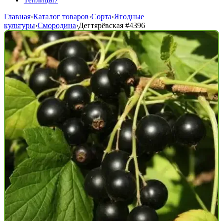
Главная
›
Каталог товаров
›
Сорта
›
Ягодные
культуры
›
Смородина
›
Дегтярёвская
#4396