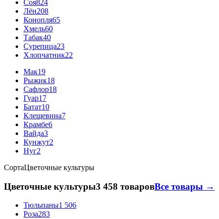
Соя
824
Лён
208
Конопля
65
Хмель
60
Табак
40
Сурепица
23
Хлопчатник
22
Мак
19
Рыжик
18
Сафлор
18
Гуар
17
Батат
10
Клещевина
7
Крамбе
6
Вайда
3
Кунжут
2
Нуг
2
Сорта
Цветочные культуры
Цветочные культуры
3 458 товаров
Все товары →
Тюльпаны
1 506
Роза
283