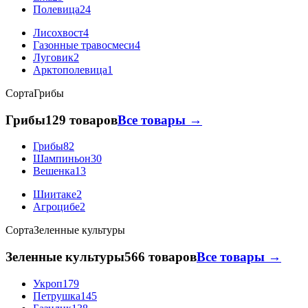
Полевица
24
Лисохвост
4
Газонные травосмеси
4
Луговик
2
Арктополевица
1
Сорта
Грибы
Грибы
129 товаров
Все товары →
Грибы
82
Шампиньон
30
Вешенка
13
Шиитаке
2
Агроцибе
2
Сорта
Зеленные культуры
Зеленные культуры
566 товаров
Все товары →
Укроп
179
Петрушка
145