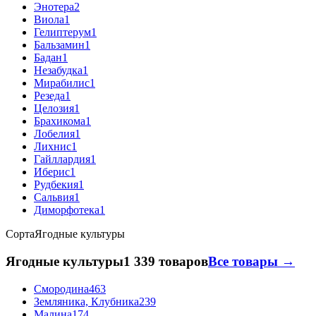
Энотера
2
Виола
1
Гелиптерум
1
Бальзамин
1
Бадан
1
Незабудка
1
Мирабилис
1
Резеда
1
Целозия
1
Брахикома
1
Лобелия
1
Лихнис
1
Гайллардия
1
Иберис
1
Рудбекия
1
Сальвия
1
Диморфотека
1
Сорта
Ягодные культуры
Ягодные культуры
1 339 товаров
Все товары →
Смородина
463
Земляника, Клубника
239
Малина
174