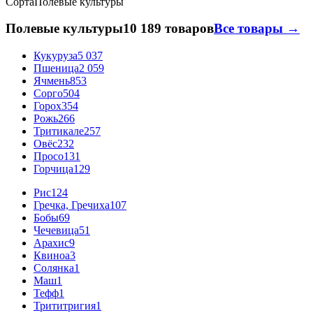
Сорта
Полевые культуры
Полевые культуры
10 189 товаров
Все товары →
Кукуруза
5 037
Пшеница
2 059
Ячмень
853
Сорго
504
Горох
354
Рожь
266
Тритикале
257
Овёс
232
Просо
131
Горчица
129
Рис
124
Гречка, Гречиха
107
Бобы
69
Чечевица
51
Арахис
9
Квиноа
3
Солянка
1
Маш
1
Тефф
1
Трититригия
1