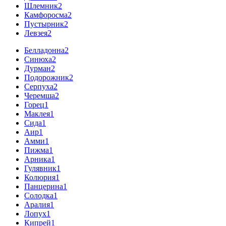
Шлемник
2
Камфоросма
2
Пустырник
2
Левзея
2
Белладонна
2
Синюха
2
Дурман
2
Подорожник
2
Серпуха
2
Черемша
2
Горец
1
Маклея
1
Сида
1
Аир
1
Амми
1
Пижма
1
Арника
1
Гулявник
1
Колюрия
1
Панцерина
1
Солодка
1
Аралия
1
Лопух
1
Кипрей
1