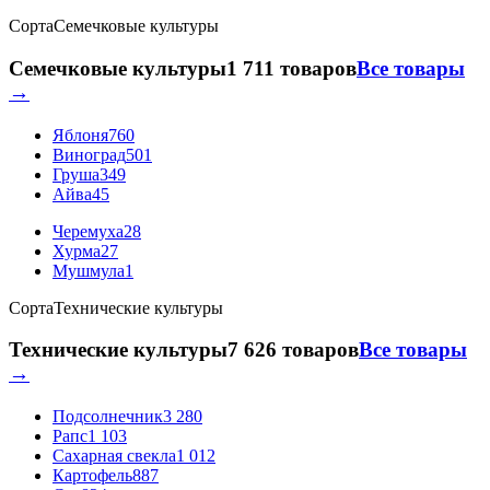
Сорта
Семечковые культуры
Семечковые культуры
1 711 товаров
Все товары
→
Яблоня
760
Виноград
501
Груша
349
Айва
45
Черемуха
28
Хурма
27
Мушмула
1
Сорта
Технические культуры
Технические культуры
7 626 товаров
Все товары
→
Подсолнечник
3 280
Рапс
1 103
Сахарная свекла
1 012
Картофель
887