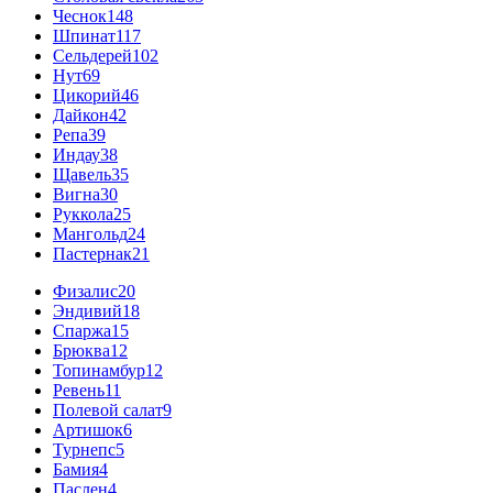
Чеснок
148
Шпинат
117
Сельдерей
102
Нут
69
Цикорий
46
Дайкон
42
Репа
39
Индау
38
Щавель
35
Вигна
30
Руккола
25
Мангольд
24
Пастернак
21
Физалис
20
Эндивий
18
Спаржа
15
Брюква
12
Топинамбур
12
Ревень
11
Полевой салат
9
Артишок
6
Турнепс
5
Бамия
4
Паслен
4