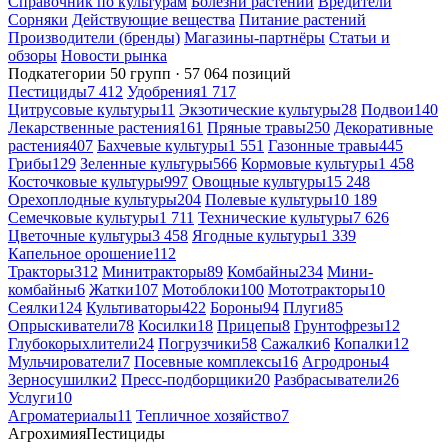
Справочник по культурам
Болезни растений
Вредители
Сорняки
Действующие вещества
Питание растений
Производители (бренды)
Магазины-партнёры
Статьи и
обзоры
Новости рынка
Подкатегории
50 групп · 57 064 позиций
Пестициды
7 412
Удобрения
1 717
Цитрусовые культуры
11
Экзотические культуры
28
Подвои
140
Лекарственные растения
161
Пряные травы
250
Декоративные
растения
407
Бахчевые культуры
1 551
Газонные травы
445
Грибы
129
Зеленные культуры
566
Кормовые культуры
1 458
Косточковые культуры
997
Овощные культуры
15 248
Орехоплодные культуры
204
Полевые культуры
10 189
Семечковые культуры
1 711
Технические культуры
7 626
Цветочные культуры
3 458
Ягодные культуры
1 339
Капельное орошение
112
Тракторы
312
Минитракторы
89
Комбайны
234
Мини-
комбайны
6
Жатки
107
Мотоблоки
100
Мототракторы
10
Сеялки
124
Культиваторы
422
Бороны
94
Плуги
85
Опрыскиватели
78
Косилки
18
Прицепы
8
Грунтофрезы
12
Глубокорыхлители
24
Погрузчики
58
Сажалки
6
Копалки
12
Мульчирователи
7
Посевные комплексы
16
Агродроны
4
Зерносушилки
2
Пресс-подборщики
20
Разбрасыватели
26
Услуги
10
Агроматериалы
11
Тепличное хозяйство
7
Агрохимия
Пестициды