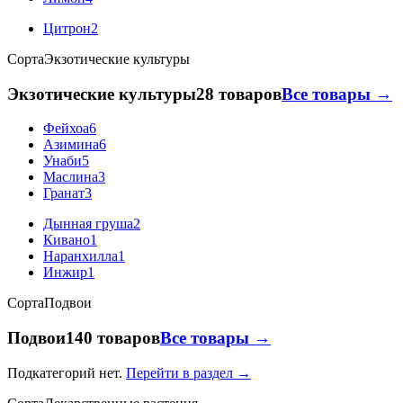
Цитрон
2
Сорта
Экзотические культуры
Экзотические культуры
28 товаров
Все товары →
Фейхоа
6
Азимина
6
Унаби
5
Маслина
3
Гранат
3
Дынная груша
2
Кивано
1
Наранхилла
1
Инжир
1
Сорта
Подвои
Подвои
140 товаров
Все товары →
Подкатегорий нет.
Перейти в раздел →