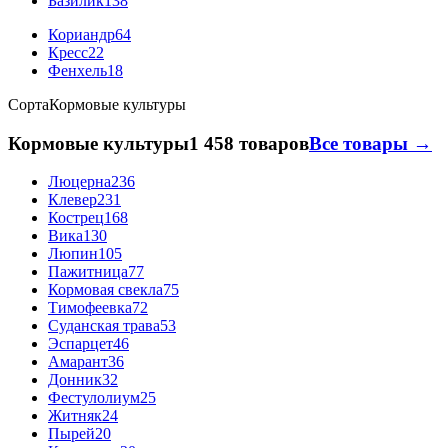
Базилик
138
Кориандр
64
Кресс
22
Фенхель
18
Сорта
Кормовые культуры
Кормовые культуры
1 458 товаров
Все товары →
Люцерна
236
Клевер
231
Кострец
168
Вика
130
Люпин
105
Пажитница
77
Кормовая свекла
75
Тимофеевка
72
Суданская трава
53
Эспарцет
46
Амарант
36
Донник
32
Фестулолиум
25
Житняк
24
Пырей
20