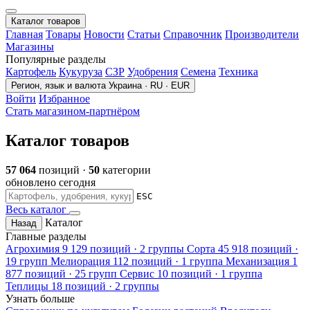
Каталог товаров
Главная
Товары
Новости
Статьи
Справочник
Производители
Магазины
Популярные разделы
Картофель
Кукуруза
СЗР
Удобрения
Семена
Техника
Регион, язык и валюта
Украина · RU · EUR
Войти
Избранное
Стать магазином-партнёром
Каталог товаров
57 064
позиций ·
50
категории
обновлено сегодня
ESC
Весь каталог
Каталог
Назад
Главные разделы
Агрохимия
9 129 позиций · 2 группы
Сорта
45 918 позиций ·
19 групп
Мелиорация
112 позиций · 1 группа
Механизация
1
877 позиций · 25 групп
Сервис
10 позиций · 1 группа
Теплицы
18 позиций · 2 группы
Узнать больше