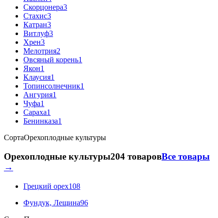
Скорцонера
3
Стахис
3
Катран
3
Витлуф
3
Хрен
3
Мелотрия
2
Овсяный корень
1
Якон
1
Клаусия
1
Топинсолнечник
1
Ангурия
1
Чуфа
1
Сараха
1
Бенинказа
1
Сорта
Орехоплодные культуры
Орехоплодные культуры
204 товаров
Все товары
→
Грецкий орех
108
Фундук, Лещина
96