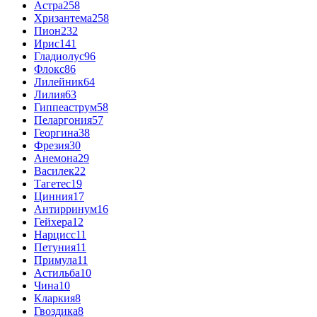
Астра
258
Хризантема
258
Пион
232
Ирис
141
Гладиолус
96
Флокс
86
Лилейник
64
Лилия
63
Гиппеаструм
58
Пеларгония
57
Георгина
38
Фрезия
30
Анемона
29
Василек
22
Тагетес
19
Цинния
17
Антирринум
16
Гейхера
12
Нарцисс
11
Петуния
11
Примула
11
Астильба
10
Чина
10
Кларкия
8
Гвоздика
8