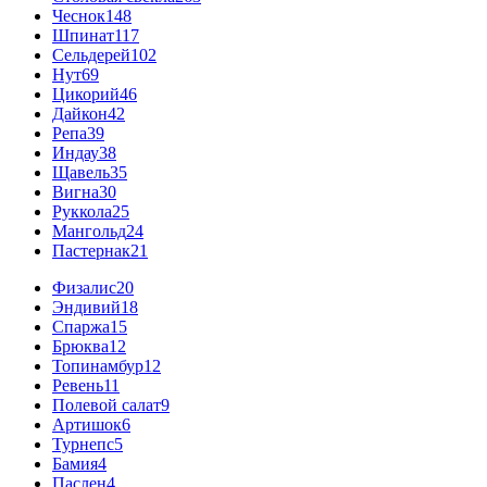
Чеснок
148
Шпинат
117
Сельдерей
102
Нут
69
Цикорий
46
Дайкон
42
Репа
39
Индау
38
Щавель
35
Вигна
30
Руккола
25
Мангольд
24
Пастернак
21
Физалис
20
Эндивий
18
Спаржа
15
Брюква
12
Топинамбур
12
Ревень
11
Полевой салат
9
Артишок
6
Турнепс
5
Бамия
4
Паслен
4