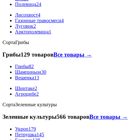
Полевица
24
Лисохвост
4
Газонные травосмеси
4
Луговик
2
Арктополевица
1
Сорта
Грибы
Грибы
129 товаров
Все товары →
Грибы
82
Шампиньон
30
Вешенка
13
Шиитаке
2
Агроцибе
2
Сорта
Зеленные культуры
Зеленные культуры
566 товаров
Все товары →
Укроп
179
Петрушка
145