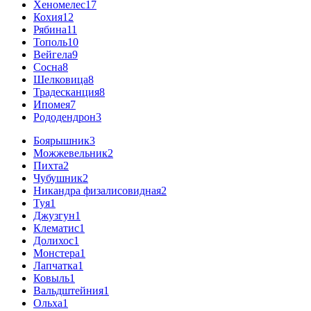
Хеномелес
17
Кохия
12
Рябина
11
Тополь
10
Вейгела
9
Сосна
8
Шелковица
8
Традесканция
8
Ипомея
7
Рододендрон
3
Боярышник
3
Можжевельник
2
Пихта
2
Чубушник
2
Никандра физалисовидная
2
Туя
1
Джузгун
1
Клематис
1
Долихос
1
Монстера
1
Лапчатка
1
Ковыль
1
Вальдштейния
1
Ольха
1