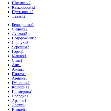
Шлемник
2
Камфоросма
2
Пустырник
2
Левзея
2
Белладонна
2
Синюха
2
Дурман
2
Подорожник
2
Серпуха
2
Черемша
2
Горец
1
Маклея
1
Сида
1
Аир
1
Амми
1
Пижма
1
Арника
1
Гулявник
1
Колюрия
1
Панцерина
1
Солодка
1
Аралия
1
Лопух
1
Кипрей
1