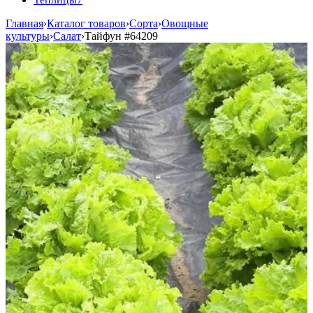
Главная
›
Каталог товаров
›
Сорта
›
Овощные
культуры
›
Салат
›
Тайфун
#64209