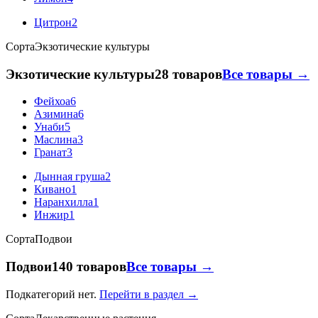
Цитрон
2
Сорта
Экзотические культуры
Экзотические культуры
28 товаров
Все товары →
Фейхоа
6
Азимина
6
Унаби
5
Маслина
3
Гранат
3
Дынная груша
2
Кивано
1
Наранхилла
1
Инжир
1
Сорта
Подвои
Подвои
140 товаров
Все товары →
Подкатегорий нет.
Перейти в раздел →