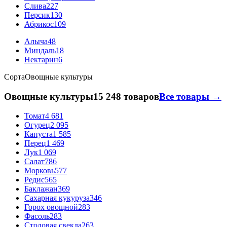
Слива
227
Персик
130
Абрикос
109
Алыча
48
Миндаль
18
Нектарин
6
Сорта
Овощные культуры
Овощные культуры
15 248 товаров
Все товары →
Томат
4 681
Огурец
2 095
Капуста
1 585
Перец
1 469
Лук
1 069
Салат
786
Морковь
577
Редис
565
Баклажан
369
Сахарная кукуруза
346
Горох овощной
283
Фасоль
283
Столовая свекла
263