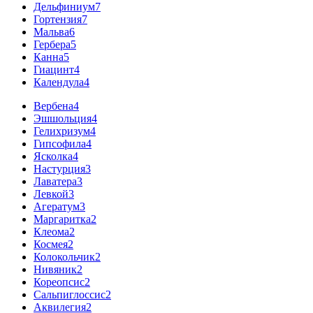
Дельфиниум
7
Гортензия
7
Мальва
6
Гербера
5
Канна
5
Гиацинт
4
Календула
4
Вербена
4
Эшшольция
4
Гелихризум
4
Гипсофила
4
Ясколка
4
Настурция
3
Лаватера
3
Левкой
3
Агератум
3
Маргаритка
2
Клеома
2
Космея
2
Колокольчик
2
Нивяник
2
Кореопсис
2
Сальпиглоссис
2
Аквилегия
2