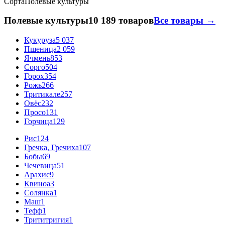
Сорта
Полевые культуры
Полевые культуры
10 189 товаров
Все товары →
Кукуруза
5 037
Пшеница
2 059
Ячмень
853
Сорго
504
Горох
354
Рожь
266
Тритикале
257
Овёс
232
Просо
131
Горчица
129
Рис
124
Гречка, Гречиха
107
Бобы
69
Чечевица
51
Арахис
9
Квиноа
3
Солянка
1
Маш
1
Тефф
1
Трититригия
1