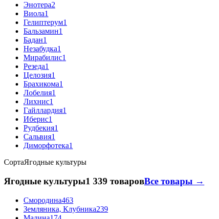
Энотера
2
Виола
1
Гелиптерум
1
Бальзамин
1
Бадан
1
Незабудка
1
Мирабилис
1
Резеда
1
Целозия
1
Брахикома
1
Лобелия
1
Лихнис
1
Гайллардия
1
Иберис
1
Рудбекия
1
Сальвия
1
Диморфотека
1
Сорта
Ягодные культуры
Ягодные культуры
1 339 товаров
Все товары →
Смородина
463
Земляника, Клубника
239
Малина
174