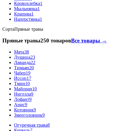
Кровохлебка
1
Мыльнянка
1
Крапива
1
Наперстянка
1
Сорта
Пряные травы
Пряные травы
250 товаров
Все товары →
Мята
38
Душица
23
Лаванда
22
Тимьян
20
Чабер
19
Иссоп
17
Тмин
10
Майоран
10
Нигелла
9
Лофант
9
Анис
9
Котовник
9
Змееголовник
9
Огуречная трава
8
Кервель
7