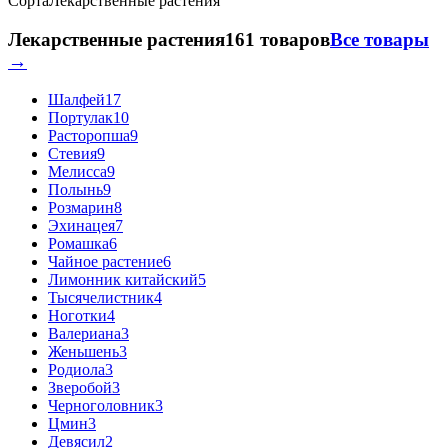
Сорта
Лекарственные растения
Лекарственные растения
161 товаров
Все товары
→
Шалфей
17
Портулак
10
Расторопша
9
Стевия
9
Мелисса
9
Полынь
9
Розмарин
8
Эхинацея
7
Ромашка
6
Чайное растение
6
Лимонник китайский
5
Тысячелистник
4
Ноготки
4
Валериана
3
Женьшень
3
Родиола
3
Зверобой
3
Черноголовник
3
Цмин
3
Девясил
2