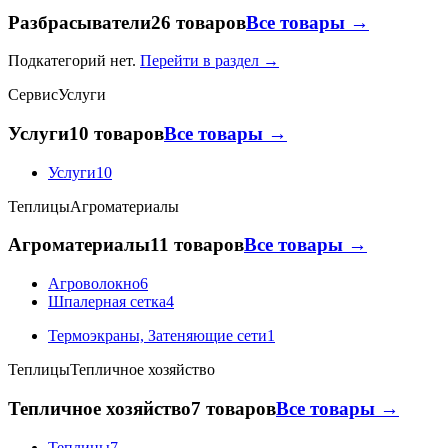
Разбрасыватели
26 товаров
Все товары →
Подкатегорий нет.
Перейти в раздел →
Сервис
Услуги
Услуги
10 товаров
Все товары →
Услуги
10
Теплицы
Агроматериалы
Агроматериалы
11 товаров
Все товары →
Агроволокно
6
Шпалерная сетка
4
Термоэкраны, Затеняющие сети
1
Теплицы
Тепличное хозяйство
Тепличное хозяйство
7 товаров
Все товары →
Теплицы
7