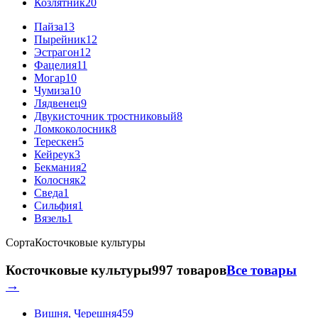
Козлятник
20
Пайза
13
Пырейник
12
Эстрагон
12
Фацелия
11
Могар
10
Чумиза
10
Лядвенец
9
Двукисточник тростниковый
8
Ломкоколосник
8
Терескен
5
Кейреук
3
Бекмания
2
Колосняк
2
Сведа
1
Сильфия
1
Вязель
1
Сорта
Косточковые культуры
Косточковые культуры
997 товаров
Все товары
→
Вишня, Черешня
459