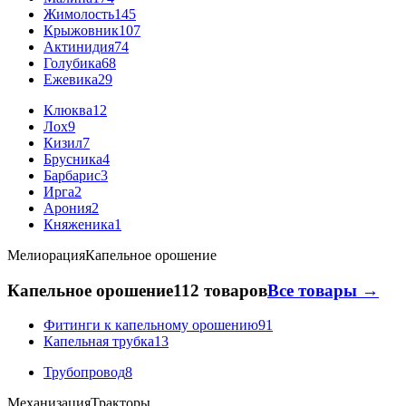
Жимолость
145
Крыжовник
107
Актинидия
74
Голубика
68
Ежевика
29
Клюква
12
Лох
9
Кизил
7
Брусника
4
Барбарис
3
Ирга
2
Арония
2
Княженика
1
Мелиорация
Капельное орошение
Капельное орошение
112 товаров
Все товары →
Фитинги к капельному орошению
91
Капельная трубка
13
Трубопровод
8
Механизация
Тракторы