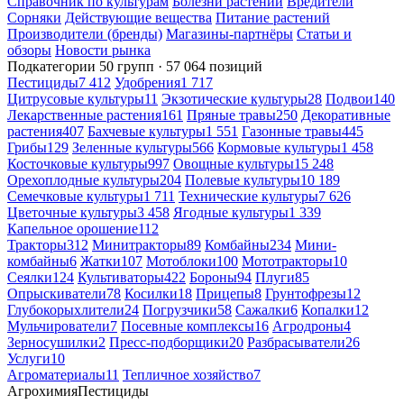
Справочник по культурам
Болезни растений
Вредители
Сорняки
Действующие вещества
Питание растений
Производители (бренды)
Магазины-партнёры
Статьи и
обзоры
Новости рынка
Подкатегории
50 групп · 57 064 позиций
Пестициды
7 412
Удобрения
1 717
Цитрусовые культуры
11
Экзотические культуры
28
Подвои
140
Лекарственные растения
161
Пряные травы
250
Декоративные
растения
407
Бахчевые культуры
1 551
Газонные травы
445
Грибы
129
Зеленные культуры
566
Кормовые культуры
1 458
Косточковые культуры
997
Овощные культуры
15 248
Орехоплодные культуры
204
Полевые культуры
10 189
Семечковые культуры
1 711
Технические культуры
7 626
Цветочные культуры
3 458
Ягодные культуры
1 339
Капельное орошение
112
Тракторы
312
Минитракторы
89
Комбайны
234
Мини-
комбайны
6
Жатки
107
Мотоблоки
100
Мототракторы
10
Сеялки
124
Культиваторы
422
Бороны
94
Плуги
85
Опрыскиватели
78
Косилки
18
Прицепы
8
Грунтофрезы
12
Глубокорыхлители
24
Погрузчики
58
Сажалки
6
Копалки
12
Мульчирователи
7
Посевные комплексы
16
Агродроны
4
Зерносушилки
2
Пресс-подборщики
20
Разбрасыватели
26
Услуги
10
Агроматериалы
11
Тепличное хозяйство
7
Агрохимия
Пестициды