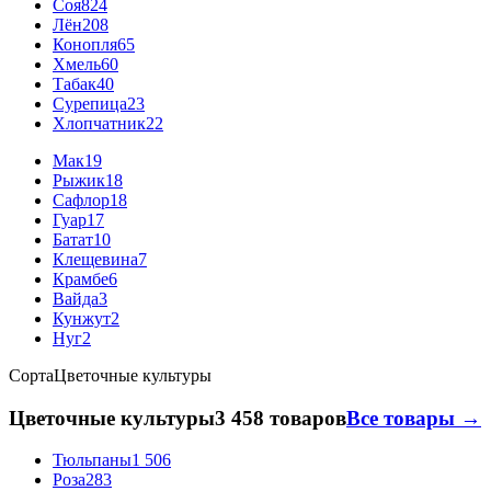
Соя
824
Лён
208
Конопля
65
Хмель
60
Табак
40
Сурепица
23
Хлопчатник
22
Мак
19
Рыжик
18
Сафлор
18
Гуар
17
Батат
10
Клещевина
7
Крамбе
6
Вайда
3
Кунжут
2
Нуг
2
Сорта
Цветочные культуры
Цветочные культуры
3 458 товаров
Все товары →
Тюльпаны
1 506
Роза
283