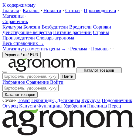
К содержимому
Главная
·
Каталог
·
Новости
·
Статьи
·
Производители
·
Магазины
·
Справочник
Культуры
Болезни
Возбудители
Вредители
Сорняки
Действующие вещества
Питание растений
Страны
Производители
Словарь агронома
Весь справочник →
Магазину: разместить цены →
·
Реклама
·
Помощь
·
·
Украина
/
ru
/
EUR
Каталог товаров
Найти
Избранное
Сравнение
Войти
Каталог товаров
Сезон
·
Томат
Гербициды, Десиканты
Кукуруза
Подсолнечник
Огурец
Капуста
Фунгициды
Удобрения
Пшеница
Перец