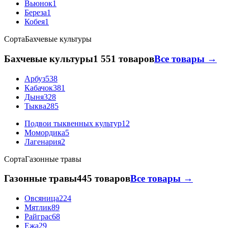
Вьюнок
1
Береза
1
Кобея
1
Сорта
Бахчевые культуры
Бахчевые культуры
1 551 товаров
Все товары →
Арбуз
538
Кабачок
381
Дыня
328
Тыква
285
Подвои тыквенных культур
12
Момордика
5
Лагенария
2
Сорта
Газонные травы
Газонные травы
445 товаров
Все товары →
Овсяница
224
Мятлик
89
Райграс
68
Ежа
29