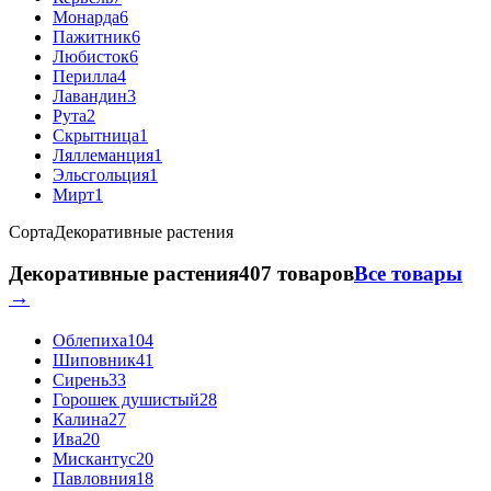
Монарда
6
Пажитник
6
Любисток
6
Перилла
4
Лавандин
3
Рута
2
Скрытница
1
Ляллеманция
1
Эльсгольция
1
Мирт
1
Сорта
Декоративные растения
Декоративные растения
407 товаров
Все товары
→
Облепиха
104
Шиповник
41
Сирень
33
Горошек душистый
28
Калина
27
Ива
20
Мискантус
20
Павловния
18