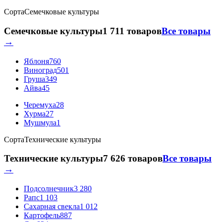
Сорта
Семечковые культуры
Семечковые культуры
1 711 товаров
Все товары
→
Яблоня
760
Виноград
501
Груша
349
Айва
45
Черемуха
28
Хурма
27
Мушмула
1
Сорта
Технические культуры
Технические культуры
7 626 товаров
Все товары
→
Подсолнечник
3 280
Рапс
1 103
Сахарная свекла
1 012
Картофель
887