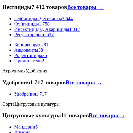
Пестициды
7 412 товаров
Все товары →
Гербициды, Десиканты
3 644
Фунгициды
1 758
Инсектициды, Акарициды
1 317
Регулятор роста
537
Биопрепараты
81
Адьюванты
38
Родентициды
35
Прилипатели
2
Агрохимия
Удобрения
Удобрения
1 717 товаров
Все товары →
Удобрения
1 717
Сорта
Цитрусовые культуры
Цитрусовые культуры
11 товаров
Все товары →
Мандарин
5
Лимон
4