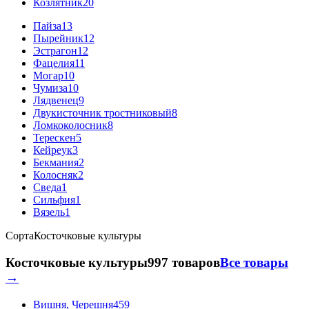
Козлятник
20
Пайза
13
Пырейник
12
Эстрагон
12
Фацелия
11
Могар
10
Чумиза
10
Лядвенец
9
Двукисточник тростниковый
8
Ломкоколосник
8
Терескен
5
Кейреук
3
Бекмания
2
Колосняк
2
Сведа
1
Сильфия
1
Вязель
1
Сорта
Косточковые культуры
Косточковые культуры
997 товаров
Все товары
→
Вишня, Черешня
459