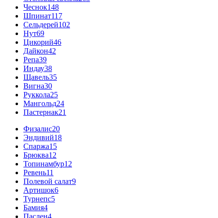
Чеснок
148
Шпинат
117
Сельдерей
102
Нут
69
Цикорий
46
Дайкон
42
Репа
39
Индау
38
Щавель
35
Вигна
30
Руккола
25
Мангольд
24
Пастернак
21
Физалис
20
Эндивий
18
Спаржа
15
Брюква
12
Топинамбур
12
Ревень
11
Полевой салат
9
Артишок
6
Турнепс
5
Бамия
4
Паслен
4