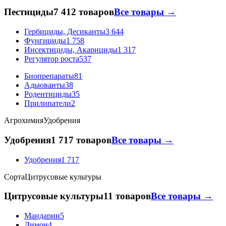
Пестициды
7 412 товаров
Все товары →
Гербициды, Десиканты
3 644
Фунгициды
1 758
Инсектициды, Акарициды
1 317
Регулятор роста
537
Биопрепараты
81
Адьюванты
38
Родентициды
35
Прилипатели
2
Агрохимия
Удобрения
Удобрения
1 717 товаров
Все товары →
Удобрения
1 717
Сорта
Цитрусовые культуры
Цитрусовые культуры
11 товаров
Все товары →
Мандарин
5
Лимон
4