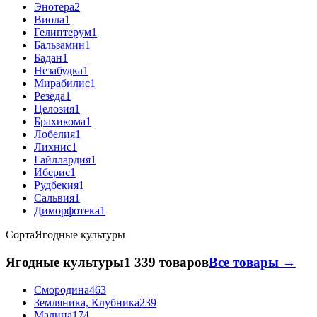
Энотера
2
Виола
1
Гелиптерум
1
Бальзамин
1
Бадан
1
Незабудка
1
Мирабилис
1
Резеда
1
Целозия
1
Брахикома
1
Лобелия
1
Лихнис
1
Гайллардия
1
Иберис
1
Рудбекия
1
Сальвия
1
Диморфотека
1
Сорта
Ягодные культуры
Ягодные культуры
1 339 товаров
Все товары →
Смородина
463
Земляника, Клубника
239
Малина
174