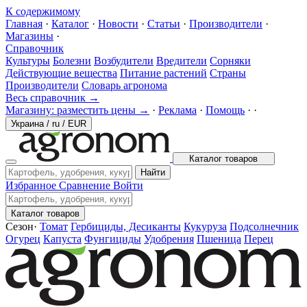
К содержимому
Главная
·
Каталог
·
Новости
·
Статьи
·
Производители
·
Магазины
·
Справочник
Культуры
Болезни
Возбудители
Вредители
Сорняки
Действующие вещества
Питание растений
Страны
Производители
Словарь агронома
Весь справочник →
Магазину: разместить цены →
·
Реклама
·
Помощь
·
·
Украина
/
ru
/
EUR
Каталог товаров
Найти
Избранное
Сравнение
Войти
Каталог товаров
Сезон
·
Томат
Гербициды, Десиканты
Кукуруза
Подсолнечник
Огурец
Капуста
Фунгициды
Удобрения
Пшеница
Перец