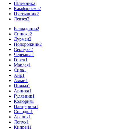
Шлемник
2
Камфоросма
2
Пустырник
2
Левзея
2
Белладонна
2
Синюха
2
Дурман
2
Подорожник
2
Серпуха
2
Черемша
2
Горец
1
Маклея
1
Сида
1
Аир
1
Амми
1
Пижма
1
Арника
1
Гулявник
1
Колюрия
1
Панцерина
1
Солодка
1
Аралия
1
Лопух
1
Кипрей
1