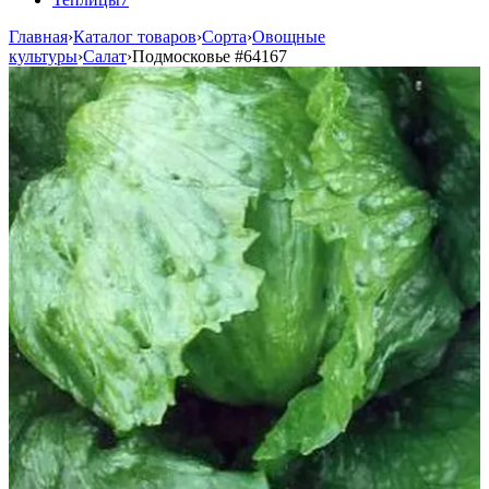
Главная
›
Каталог товаров
›
Сорта
›
Овощные
культуры
›
Салат
›
Подмосковье
#64167