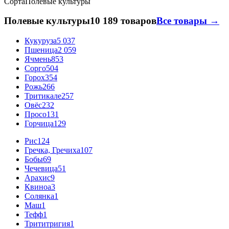
Сорта
Полевые культуры
Полевые культуры
10 189 товаров
Все товары →
Кукуруза
5 037
Пшеница
2 059
Ячмень
853
Сорго
504
Горох
354
Рожь
266
Тритикале
257
Овёс
232
Просо
131
Горчица
129
Рис
124
Гречка, Гречиха
107
Бобы
69
Чечевица
51
Арахис
9
Квиноа
3
Солянка
1
Маш
1
Тефф
1
Трититригия
1