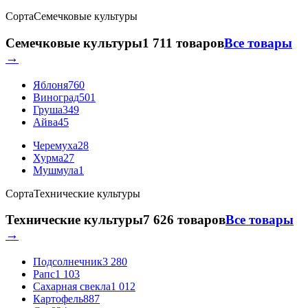
Сорта
Семечковые культуры
Семечковые культуры
1 711 товаров
Все товары
→
Яблоня
760
Виноград
501
Груша
349
Айва
45
Черемуха
28
Хурма
27
Мушмула
1
Сорта
Технические культуры
Технические культуры
7 626 товаров
Все товары
→
Подсолнечник
3 280
Рапс
1 103
Сахарная свекла
1 012
Картофель
887