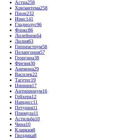
Астра
258
Хризантема
258
Пион
232
Ирис
141
Гладиолус
96
Флокс
86
Лилейник
64
Лилия
63
Гиппеаструм
58
Пеларгония
57
Георгина
38
Фрезия
30
Анемона
29
Василек
22
Тагетес
19
Цинния
17
Антирринум
16
Гейхера
12
Нарцисс
11
Петуния
11
Примула
11
Астильба
10
Чина
10
Кларкия
8
Гвоздика
8