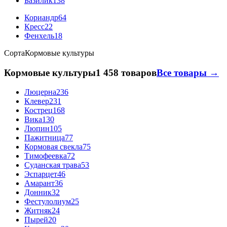
Базилик
138
Кориандр
64
Кресс
22
Фенхель
18
Сорта
Кормовые культуры
Кормовые культуры
1 458 товаров
Все товары →
Люцерна
236
Клевер
231
Кострец
168
Вика
130
Люпин
105
Пажитница
77
Кормовая свекла
75
Тимофеевка
72
Суданская трава
53
Эспарцет
46
Амарант
36
Донник
32
Фестулолиум
25
Житняк
24
Пырей
20