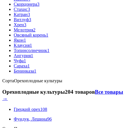
Скорцонера
3
Стахис
3
Катран
3
Витлуф
3
Хрен
3
Мелотрия
2
Овсяный корень
1
Якон
1
Клаусия
1
Топинсолнечник
1
Ангурия
1
Чуфа
1
Сараха
1
Бенинказа
1
Сорта
Орехоплодные культуры
Орехоплодные культуры
204 товаров
Все товары
→
Грецкий орех
108
Фундук, Лещина
96