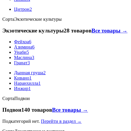
Цитрон
2
Сорта
Экзотические культуры
Экзотические культуры
28 товаров
Все товары →
Фейхоа
6
Азимина
6
Унаби
5
Маслина
3
Гранат
3
Дынная груша
2
Кивано
1
Наранхилла
1
Инжир
1
Сорта
Подвои
Подвои
140 товаров
Все товары →
Подкатегорий нет.
Перейти в раздел →