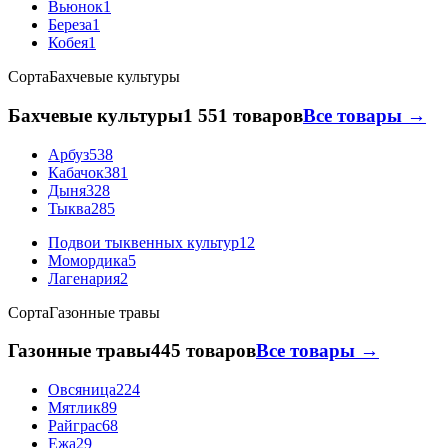
Вьюнок
1
Береза
1
Кобея
1
Сорта
Бахчевые культуры
Бахчевые культуры
1 551 товаров
Все товары →
Арбуз
538
Кабачок
381
Дыня
328
Тыква
285
Подвои тыквенных культур
12
Момордика
5
Лагенария
2
Сорта
Газонные травы
Газонные травы
445 товаров
Все товары →
Овсяница
224
Мятлик
89
Райграс
68
Ежа
29