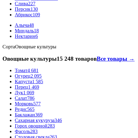
Слива
227
Персик
130
Абрикос
109
Алыча
48
Миндаль
18
Нектарин
6
Сорта
Овощные культуры
Овощные культуры
15 248 товаров
Все товары →
Томат
4 681
Огурец
2 095
Капуста
1 585
Перец
1 469
Лук
1 069
Салат
786
Морковь
577
Редис
565
Баклажан
369
Сахарная кукуруза
346
Горох овощной
283
Фасоль
283
Столовая свекла
263