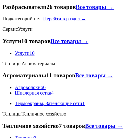
Разбрасыватели
26 товаров
Все товары →
Подкатегорий нет.
Перейти в раздел →
Сервис
Услуги
Услуги
10 товаров
Все товары →
Услуги
10
Теплицы
Агроматериалы
Агроматериалы
11 товаров
Все товары →
Агроволокно
6
Шпалерная сетка
4
Термоэкраны, Затеняющие сети
1
Теплицы
Тепличное хозяйство
Тепличное хозяйство
7 товаров
Все товары →
Теплицы
7