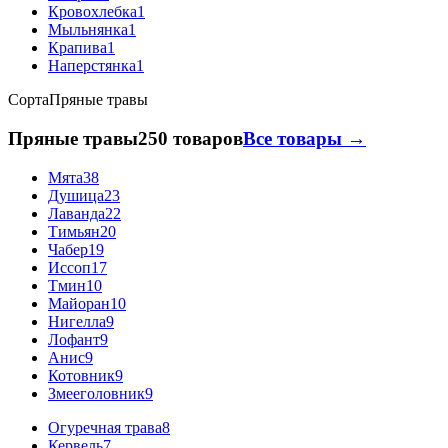
Кровохлебка
1
Мыльнянка
1
Крапива
1
Наперстянка
1
Сорта
Пряные травы
Пряные травы
250 товаров
Все товары →
Мята
38
Душица
23
Лаванда
22
Тимьян
20
Чабер
19
Иссоп
17
Тмин
10
Майоран
10
Нигелла
9
Лофант
9
Анис
9
Котовник
9
Змееголовник
9
Огуречная трава
8
Кервель
7