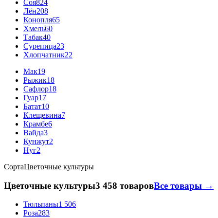
Соя
824
Лён
208
Конопля
65
Хмель
60
Табак
40
Сурепица
23
Хлопчатник
22
Мак
19
Рыжик
18
Сафлор
18
Гуар
17
Батат
10
Клещевина
7
Крамбе
6
Вайда
3
Кунжут
2
Нуг
2
Сорта
Цветочные культуры
Цветочные культуры
3 458 товаров
Все товары →
Тюльпаны
1 506
Роза
283