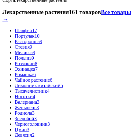
Сорта
Лекарственные растения
Лекарственные растения
161 товаров
Все товары
→
Шалфей
17
Портулак
10
Расторопша
9
Стевия
9
Мелисса
9
Полынь
9
Розмарин
8
Эхинацея
7
Ромашка
6
Чайное растение
6
Лимонник китайский
5
Тысячелистник
4
Ноготки
4
Валериана
3
Женьшень
3
Родиола
3
Зверобой
3
Черноголовник
3
Цмин
3
Девясил
2