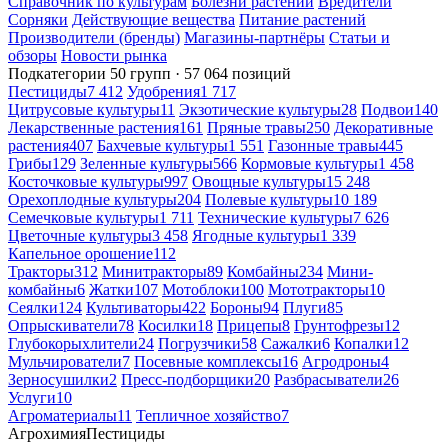
Справочник по культурам
Болезни растений
Вредители
Сорняки
Действующие вещества
Питание растений
Производители (бренды)
Магазины-партнёры
Статьи и
обзоры
Новости рынка
Подкатегории
50 групп · 57 064 позиций
Пестициды
7 412
Удобрения
1 717
Цитрусовые культуры
11
Экзотические культуры
28
Подвои
140
Лекарственные растения
161
Пряные травы
250
Декоративные
растения
407
Бахчевые культуры
1 551
Газонные травы
445
Грибы
129
Зеленные культуры
566
Кормовые культуры
1 458
Косточковые культуры
997
Овощные культуры
15 248
Орехоплодные культуры
204
Полевые культуры
10 189
Семечковые культуры
1 711
Технические культуры
7 626
Цветочные культуры
3 458
Ягодные культуры
1 339
Капельное орошение
112
Тракторы
312
Минитракторы
89
Комбайны
234
Мини-
комбайны
6
Жатки
107
Мотоблоки
100
Мототракторы
10
Сеялки
124
Культиваторы
422
Бороны
94
Плуги
85
Опрыскиватели
78
Косилки
18
Прицепы
8
Грунтофрезы
12
Глубокорыхлители
24
Погрузчики
58
Сажалки
6
Копалки
12
Мульчирователи
7
Посевные комплексы
16
Агродроны
4
Зерносушилки
2
Пресс-подборщики
20
Разбрасыватели
26
Услуги
10
Агроматериалы
11
Тепличное хозяйство
7
Агрохимия
Пестициды