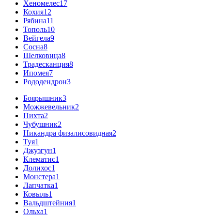
Хеномелес
17
Кохия
12
Рябина
11
Тополь
10
Вейгела
9
Сосна
8
Шелковица
8
Традесканция
8
Ипомея
7
Рододендрон
3
Боярышник
3
Можжевельник
2
Пихта
2
Чубушник
2
Никандра физалисовидная
2
Туя
1
Джузгун
1
Клематис
1
Долихос
1
Монстера
1
Лапчатка
1
Ковыль
1
Вальдштейния
1
Ольха
1