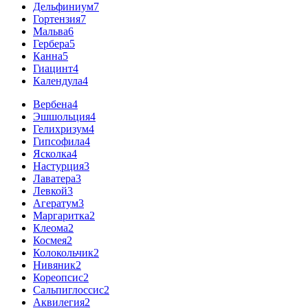
Дельфиниум
7
Гортензия
7
Мальва
6
Гербера
5
Канна
5
Гиацинт
4
Календула
4
Вербена
4
Эшшольция
4
Гелихризум
4
Гипсофила
4
Ясколка
4
Настурция
3
Лаватера
3
Левкой
3
Агератум
3
Маргаритка
2
Клеома
2
Космея
2
Колокольчик
2
Нивяник
2
Кореопсис
2
Сальпиглоссис
2
Аквилегия
2