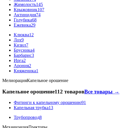
Жимолость
145
Крыжовник
107
Актинидия
74
Голубика
68
Ежевика
29
Клюква
12
Лох
9
Кизил
7
Брусника
4
Барбарис
3
Ирга
2
Арония
2
Княженика
1
Мелиорация
Капельное орошение
Капельное орошение
112 товаров
Все товары →
Фитинги к капельному орошению
91
Капельная трубка
13
Трубопровод
8
Механизация
Тракторы