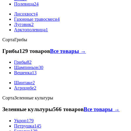
Полевица
24
Лисохвост
4
Газонные травосмеси
4
Луговик
2
Арктополевица
1
Сорта
Грибы
Грибы
129 товаров
Все товары →
Грибы
82
Шампиньон
30
Вешенка
13
Шиитаке
2
Агроцибе
2
Сорта
Зеленные культуры
Зеленные культуры
566 товаров
Все товары →
Укроп
179
Петрушка
145