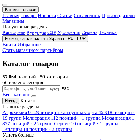
Каталог товаров
Главная
Товары
Новости
Статьи
Справочник
Производители
Магазины
Популярные разделы
Картофель
Кукуруза
СЗР
Удобрения
Семена
Техника
Регион, язык и валюта
Украина · RU · EUR
Войти
Избранное
Стать магазином-партнёром
Каталог товаров
57 064
позиций ·
50
категории
обновлено сегодня
ESC
Весь каталог
Каталог
Назад
Главные разделы
Агрохимия
9 129 позиций · 2 группы
Сорта
45 918 позиций ·
19 групп
Мелиорация
112 позиций · 1 группа
Механизация
1
877 позиций · 25 групп
Сервис
10 позиций · 1 группа
Теплицы
18 позиций · 2 группы
Узнать больше